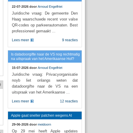
22-07-2026 door
Arnoud Engelfriet
Juridische vraag: De gemeente Den
Haag waarschuwde recent voor valse
QR-codes op parkeerautomaten. Best
professioneel gemaakt ...
Lees meer
9 reacties
Is datadoorgifte naar de VS nog rechtmatig
na uitspraak van het Amerikaanse Hof?
15-07-2026 door
Arnoud Engelfriet
Juridische vraag: Privacyorganisatie
noyb liet onlangs weten dat
datadoorgifte naar de VS na een
uitspraak van het Amerikaanse ...
Lees meer
12 reacties
Apple gaat sneller patchen wegens AI
29-06-2026 door
meidoorn
Op 29 mei heeft Apple updates