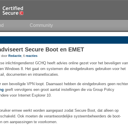
nd
Community
 adviseert Secure Boot en EMET
2 door
Redactie
, 6
reacties
tse inlichtingendienst GCHQ heeft advies online gezet voor het beveiligen van
n Windows 8. Het gaat om systemen die eindgebruikers gebruiken voor het
ail, documenten en intranetlocaties.
er een beveiligde VPN loopt. Daarnaast hebben de eindgebruikers geen rechte
ng
geeft vervolgens een groot aantal instellingen die via Group Policy
ere voor Internet Explorer 10.
bruiker ermee werkt worden aangepast zodat Secure Boot, dat alleen op
eschakeld. Ook moeten de verantwoordelijke systeembeheerders de boot-
len om aanpassingen te voorkomen.