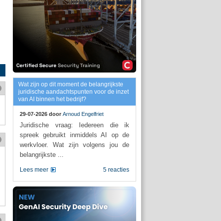
Wat zijn op dit moment de belangrijkste
juridische aandachtspunten voor de inzet
van AI binnen het bedrijf?
29-07-2026 door
Arnoud Engelfriet
Juridische vraag: Iedereen die ik
spreek gebruikt inmiddels AI op de
werkvloer. Wat zijn volgens jou de
belangrijkste ...
Lees meer
5 reacties