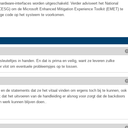
rdware-interfaces worden uitgeschakeld. Verder adviseert het National
 (CESG) om de Microsoft Enhanced Mitigation Experience Toolkit (EMET) te
dige code op het systeem te voorkomen.
euteltjes in handen. En dat is prima en veilig, want ze leveren zulke
ker vlot om eventuele probleempjes op te lossen.
n de statements dat ze het vitaal vinden om ergens toch bij te kunnen, ook
ent dat het uitvoeren van de handleiding er alsnog voor zorgt dat de backdoors
n werk kunnen blijven doen..