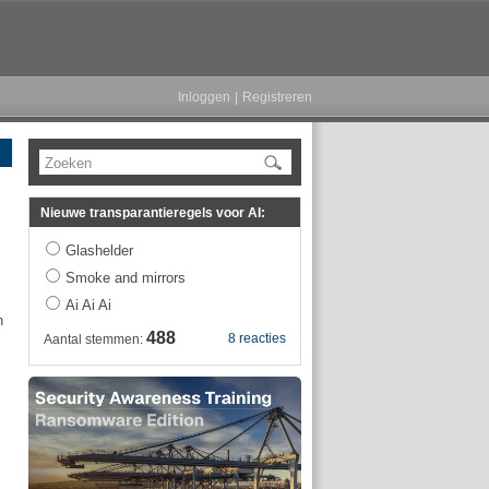
Inloggen
|
Registreren
Zoeken
Nieuwe transparantieregels voor AI:
Glashelder
Smoke and mirrors
Ai Ai Ai
n
488
8 reacties
Aantal stemmen: