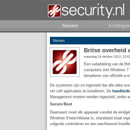
Nieuws
Achtergro
Nieuws
Britse overheid
maandag 14 oktober 2013, 13:4
Een subafdeling van de Bri
computers met Windows 7 e
benaderen van officiële e-m
De systemen zijn zo ingesteld dat alle data ov
om zelf applicaties te installeren. De
handleidi
Management moeten worden ingesteld, onder and
Secure Boot
Daarnaast moet elk apparaat voordat de eindge
Windows 8 beschikbaar is, standaard staat ing
volgorde controleren en een wachtwoord instel