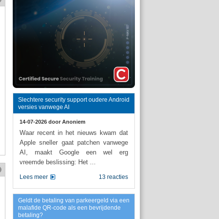
Slechtere security support oudere Android
versies vanwege AI
14-07-2026 door
Anoniem
Waar recent in het nieuws kwam dat
Apple sneller gaat patchen vanwege
AI, maakt Google een wel erg
vreemde beslissing: Het ...
Lees meer
13 reacties
Geldt de betaling van parkeergeld via een
malafide QR-code als een bevrijdende
betaling?