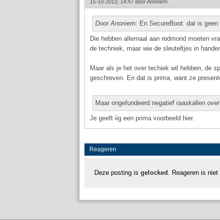
15-10-2013, 14:47 door
Anoniem
Door Anoniem:
En SecureBoot: dat is geen 
Die hebben allemaal aan redmond moeten vrage
de techniek, maar wie de sleuteltjes in handen
Maar als je het over techiek wil hebben, de sp
geschreven. En dat is prima, want ze presente
Maar ongefundeerd negatief raaskallen over
Je geeft iig een prima voorbeeld hier.
Reageren
Deze posting is
gelocked
. Reageren is niet