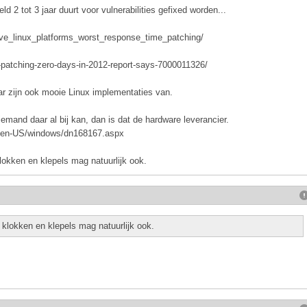
ld 2 tot 3 jaar duurt voor vulnerabilities gefixed worden...
ave_linux_platforms_worst_response_time_patching/
n-patching-zero-days-in-2012-report-says-7000011326/
r zijn ook mooie Linux implementaties van.
iemand daar al bij kan, dan is dat de hardware leverancier.
om/en-US/windows/dn168167.aspx
lokken en klepels mag natuurlijk ook.
 klokken en klepels mag natuurlijk ook.