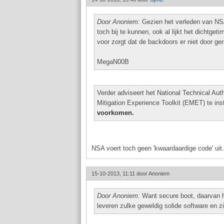
Door Anoniem:
Gezien het verleden van NSA
toch bij te kunnen, ook al lijkt het dichtget
voor zorgt dat de backdoors er niet door g
MegaN00B
Verder adviseert het National Technical Au
Mitigation Experience Toolkit (EMET) te ins
voorkomen.
NSA voert toch geen 'kwaardaardige code' uit. 
15-10-2013, 11:11 door
Anoniem
Door Anoniem:
Want secure boot, daarvan he
leveren zulke geweldig solide software en zi