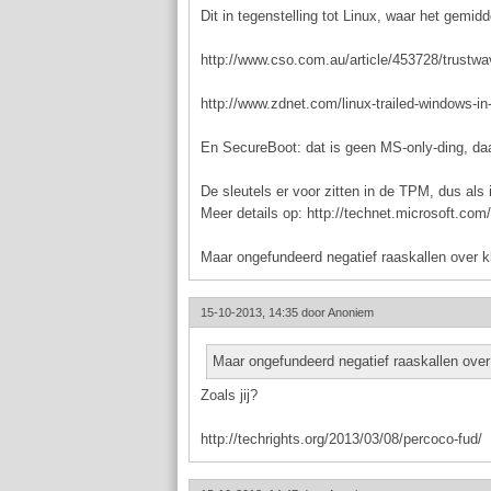
Dit in tegenstelling tot Linux, waar het gemidde
http://www.cso.com.au/article/453728/trustw
http://www.zdnet.com/linux-trailed-windows-i
En SecureBoot: dat is geen MS-only-ding, daa
De sleutels er voor zitten in de TPM, dus als 
Meer details op: http://technet.microsoft.c
Maar ongefundeerd negatief raaskallen over k
15-10-2013, 14:35 door
Anoniem
Maar ongefundeerd negatief raaskallen over
Zoals jij?
http://techrights.org/2013/03/08/percoco-fud/