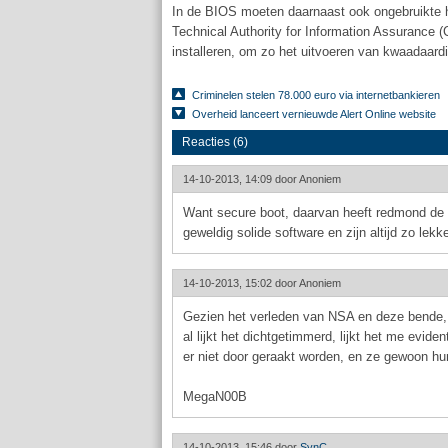
In de BIOS moeten daarnaast ook ongebruikte ha
Technical Authority for Information Assurance
installeren, om zo het uitvoeren van kwaadaar
Criminelen stelen 78.000 euro via internetbankieren
Overheid lanceert vernieuwde Alert Online website
Reacties (6)
14-10-2013, 14:09 door
Anoniem
Want secure boot, daarvan heeft redmond de sl
geweldig solide software en zijn altijd zo lek
14-10-2013, 15:02 door
Anoniem
Gezien het verleden van NSA en deze bende, e
al lijkt het dichtgetimmerd, lijkt het me evid
er niet door geraakt worden, en ze gewoon hu
MegaN00B
14-10-2013, 15:46 door
SynC