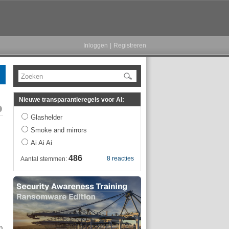
Inloggen
|
Registreren
Zoeken
Nieuwe transparantieregels voor AI:
Glashelder
Smoke and mirrors
Ai Ai Ai
486
8 reacties
Aantal stemmen:
p