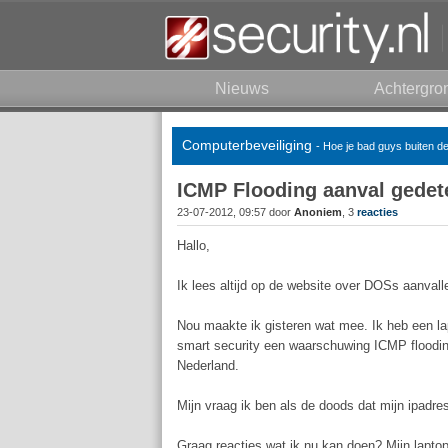
Nieuws
Achtergro
Computerbeveiliging
- Hoe je bad guys buiten d
ICMP Flooding aanval gedet
23-07-2012, 09:57 door
Anoniem
, 3
reacties
Hallo,
Ik lees altijd op de website over DOSs aanvall
Nou maakte ik gisteren wat mee. Ik heb een la
smart security een waarschuwing ICMP floodin
Nederland.
Mijn vraag ik ben als de doods dat mijn ipadre
Graag reacties wat ik nu kan doen? Mijn laptop