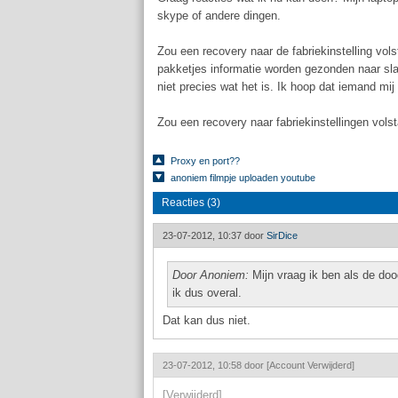
skype of andere dingen.
Zou een recovery naar de fabriekinstelling vols
pakketjes informatie worden gezonden naar sla
niet precies wat het is. Ik hoop dat iemand mi
Zou een recovery naar fabriekinstellingen vols
Proxy en port??
anoniem filmpje uploaden youtube
Reacties (3)
23-07-2012, 10:37 door
SirDice
Door Anoniem:
Mijn vraag ik ben als de doo
ik dus overal.
Dat kan dus niet.
23-07-2012, 10:58 door
[Account Verwijderd]
[Verwijderd]