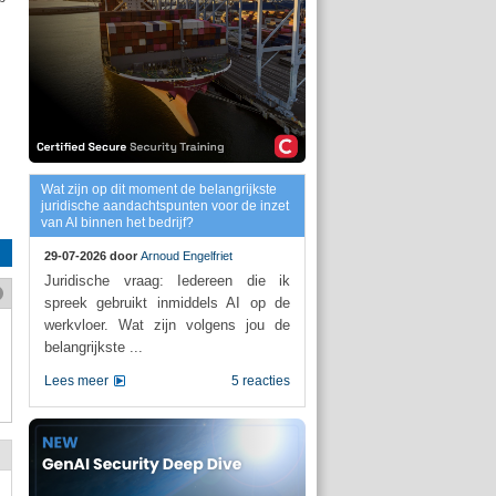
Wat zijn op dit moment de belangrijkste
juridische aandachtspunten voor de inzet
van AI binnen het bedrijf?
29-07-2026 door
Arnoud Engelfriet
Juridische vraag: Iedereen die ik
spreek gebruikt inmiddels AI op de
werkvloer. Wat zijn volgens jou de
belangrijkste ...
Lees meer
5 reacties