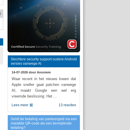
Slechtere security support oudere Android
versies vanwege AI
14-07-2026 door
Anoniem
Waar recent in het nieuws kwam dat
Apple sneller gaat patchen vanwege
AI, maakt Google een wel erg
vreemde beslissing: Het ...
Lees meer
13 reacties
Geldt de betaling van parkeergeld via een
malafide QR-code als een bevrijdende
betaling?