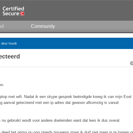
nd
Community
e deur houdt
ecteerd
en.
ptop met wifi. Nadat ik een skype gesprek beëindigde kreeg ik van mijn Eset
g aanval getecteerd met een ip adres dat gewoon afkomstig is vanuit
s nu gebruikt wordt voor andere doeleinden want dat lees ik dus overal.
 deed het prima nu nog steeds trouwens maar ik durf niet meer in te loggen o