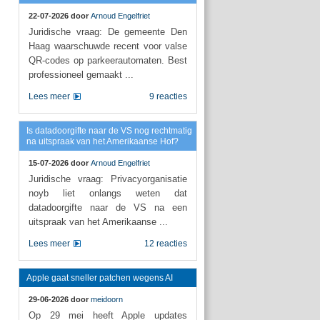
22-07-2026 door
Arnoud Engelfriet
Juridische vraag: De gemeente Den
Haag waarschuwde recent voor valse
QR-codes op parkeerautomaten. Best
professioneel gemaakt ...
Lees meer
9 reacties
Is datadoorgifte naar de VS nog rechtmatig
na uitspraak van het Amerikaanse Hof?
15-07-2026 door
Arnoud Engelfriet
Juridische vraag: Privacyorganisatie
noyb liet onlangs weten dat
datadoorgifte naar de VS na een
uitspraak van het Amerikaanse ...
Lees meer
12 reacties
Apple gaat sneller patchen wegens AI
29-06-2026 door
meidoorn
Op 29 mei heeft Apple updates