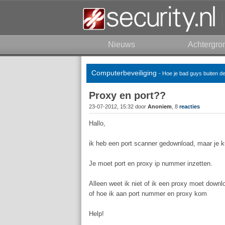
Nieuws
Achtergro
Computerbeveiliging
- Hoe je bad guys buiten d
Proxy en port??
23-07-2012, 15:32 door
Anoniem
, 8
reacties
Hallo,
ik heb een port scanner gedownload, maar je k
Je moet port en proxy ip nummer inzetten.
Alleen weet ik niet of ik een proxy moet down
of hoe ik aan port nummer en proxy kom
Help!