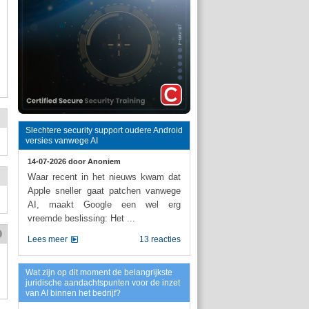
Slechtere security support oudere Android
versies vanwege AI
14-07-2026 door
Anoniem
Waar recent in het nieuws kwam dat
Apple sneller gaat patchen vanwege
AI, maakt Google een wel erg
vreemde beslissing: Het ...
Lees meer
13 reacties
Wat zijn op dit moment de belangrijkste
juridische aandachtspunten voor de inzet
van AI binnen het bedrijf?