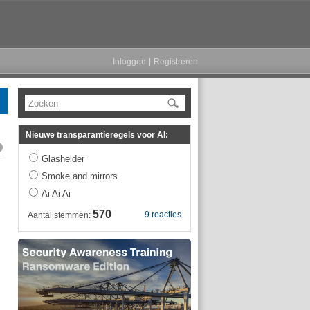
Inloggen
|
Registreren
Zoeken
Nieuwe transparantieregels voor AI:
Glashelder
Smoke and mirrors
Ai Ai Ai
570
9 reacties
Aantal stemmen: