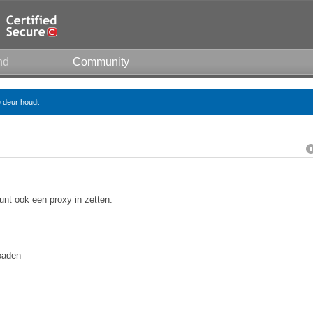
nd
Community
e deur houdt
unt ook een proxy in zetten.
loaden