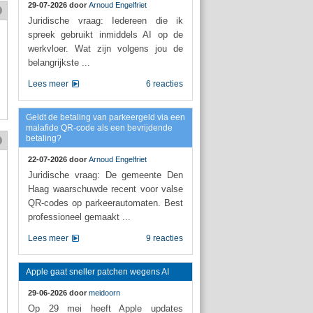
29-07-2026 door
Arnoud Engelfriet
Juridische vraag: Iedereen die ik
spreek gebruikt inmiddels AI op de
werkvloer. Wat zijn volgens jou de
belangrijkste ...
Lees meer
6 reacties
Geldt de betaling van parkeergeld via een
malafide QR-code als een bevrijdende
betaling?
22-07-2026 door
Arnoud Engelfriet
Juridische vraag: De gemeente Den
Haag waarschuwde recent voor valse
QR-codes op parkeerautomaten. Best
professioneel gemaakt ...
Lees meer
9 reacties
Apple gaat sneller patchen wegens AI
29-06-2026 door
meidoorn
Op 29 mei heeft Apple updates