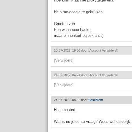
Hoe kom ik aan de proxygegevens.
Help me google te gebruiken.
Groeten van
Een wannabee hacker,
maar binnenkort bajesklant :)
23-07-2012, 19:00 door
[Account Verwijderd]
[Verwijderd]
24-07-2012, 04:21 door
[Account Verwijderd]
[Verwijderd]
24-07-2012, 08:52 door
BaseMent
Hallo postert,
Wat is nu je echte vraag? Wees wel duidelijk