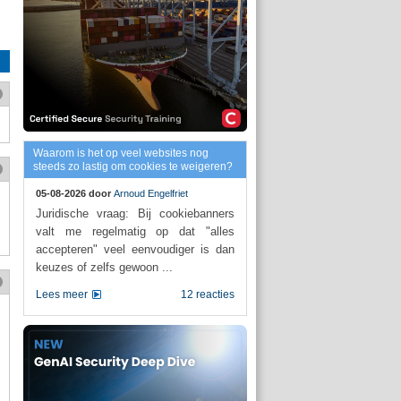
Waarom is het op veel websites nog
steeds zo lastig om cookies te weigeren?
05-08-2026 door
Arnoud Engelfriet
Juridische vraag: Bij cookiebanners
valt me regelmatig op dat "alles
accepteren" veel eenvoudiger is dan
keuzes of zelfs gewoon ...
Lees meer
12 reacties