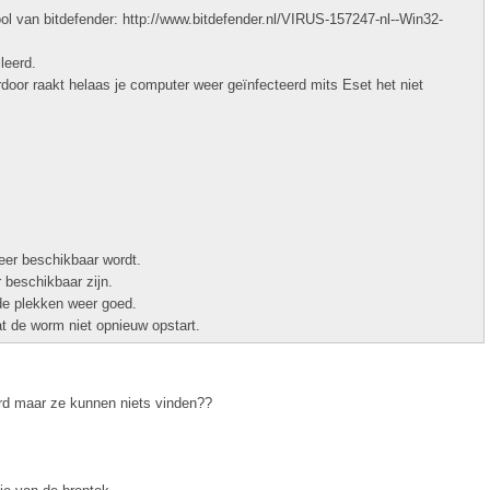
l van bitdefender: http://www.bitdefender.nl/VIRUS-157247-nl--Win32-
leerd.
door raakt helaas je computer weer geïnfecteerd mits Eset het niet
weer beschikbaar wordt.
 beschikbaar zijn.
de plekken weer goed.
at de worm niet opnieuw opstart.
erd maar ze kunnen niets vinden??