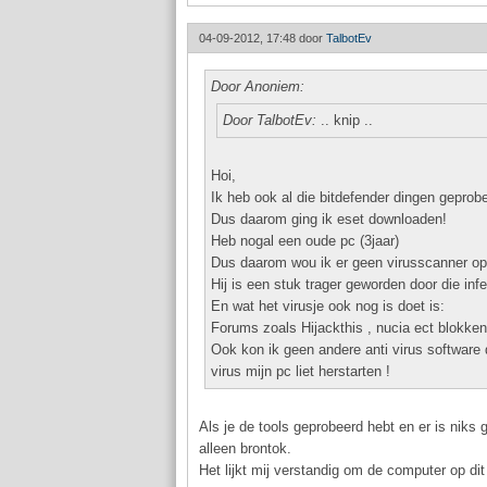
04-09-2012, 17:48 door
TalbotEv
Door Anoniem:
Door TalbotEv:
.. knip ..
Hoi,
Ik heb ook al die bitdefender dingen gepro
Dus daarom ging ik eset downloaden!
Heb nogal een oude pc (3jaar)
Dus daarom wou ik er geen virusscanner op
Hij is een stuk trager geworden door die inf
En wat het virusje ook nog is doet is:
Forums zoals Hijackthis , nucia ect blokken
Ook kon ik geen andere anti virus software
virus mijn pc liet herstarten !
Als je de tools geprobeerd hebt en er is niks
alleen brontok.
Het lijkt mij verstandig om de computer op d