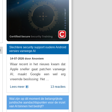
Slechtere security support oudere Android
versies vanwege AI
14-07-2026 door
Anoniem
Waar recent in het nieuws kwam dat
Apple sneller gaat patchen vanwege
AI, maakt Google een wel erg
vreemde beslissing: Het ...
Lees meer
13 reacties
Wat zijn op dit moment de belangrijkste
juridische aandachtspunten voor de inzet
van AI binnen het bedrijf?