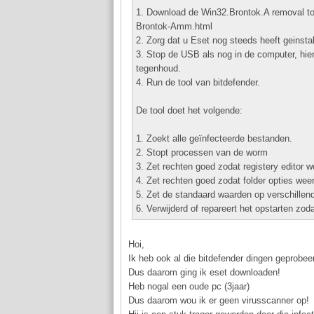
1. Download de Win32.Brontok.A removal too
Brontok-Amm.html
2. Zorg dat u Eset nog steeds heeft geinstal
3. Stop de USB als nog in de computer, hier
tegenhoud.
4. Run de tool van bitdefender.
De tool doet het volgende:
1. Zoekt alle geïnfecteerde bestanden.
2. Stopt processen van de worm
3. Zet rechten goed zodat registery editor 
4. Zet rechten goed zodat folder opties weer
5. Zet de standaard waarden op verschillen
6. Verwijderd of repareert het opstarten zod
Hoi,
Ik heb ook al die bitdefender dingen geprobe
Dus daarom ging ik eset downloaden!
Heb nogal een oude pc (3jaar)
Dus daarom wou ik er geen virusscanner op!