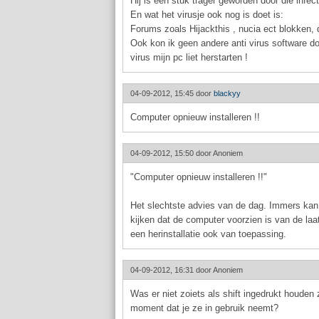
Hij is een stuk trager geworden door die infec
En wat het virusje ook nog is doet is:
Forums zoals Hijackthis , nucia ect blokken, 
Ook kon ik geen andere anti virus software d
virus mijn pc liet herstarten !
04-09-2012, 15:45 door
blackyy
Computer opnieuw installeren !!
04-09-2012, 15:50 door
Anoniem
"Computer opnieuw installeren !!"
Het slechtste advies van de dag. Immers kan j
kijken dat de computer voorzien is van de laat
een herinstallatie ook van toepassing.
04-09-2012, 16:31 door
Anoniem
Was er niet zoiets als shift ingedrukt houde
moment dat je ze in gebruik neemt?