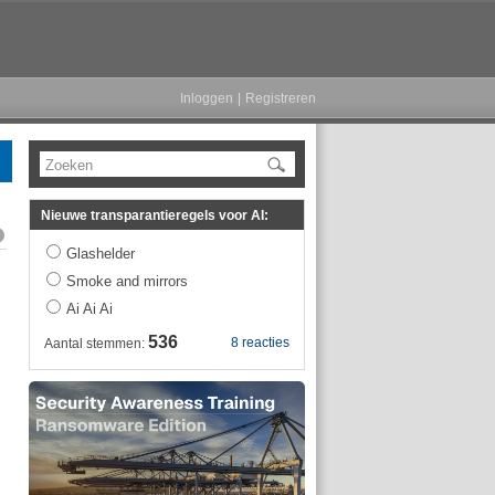
Inloggen
|
Registreren
Zoeken
Nieuwe transparantieregels voor AI:
Glashelder
Smoke and mirrors
Ai Ai Ai
536
8 reacties
Aantal stemmen: