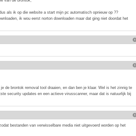
tie van de brontok,
dus als ik op die website a start mijn pc automatisch opnieuw op ??
ownloaden, ik wou eerst norton downloaden maar dat ging niet doordat het
e de brontok removal tool draaien, en dan ben je klaar. Wel is het zinnig te
ste security updates en een actieve virusscanner, maar dat is natuurlijk bij
n zodat bestanden van verwisselbare media niet uitgevoerd worden op het