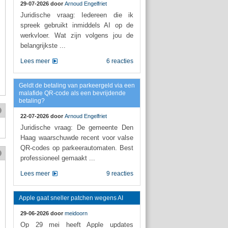
29-07-2026 door
Arnoud Engelfriet
Juridische vraag: Iedereen die ik
spreek gebruikt inmiddels AI op de
werkvloer. Wat zijn volgens jou de
belangrijkste ...
Lees meer
6 reacties
Geldt de betaling van parkeergeld via een
malafide QR-code als een bevrijdende
betaling?
22-07-2026 door
Arnoud Engelfriet
Juridische vraag: De gemeente Den
Haag waarschuwde recent voor valse
QR-codes op parkeerautomaten. Best
professioneel gemaakt ...
Lees meer
9 reacties
Apple gaat sneller patchen wegens AI
29-06-2026 door
meidoorn
Op 29 mei heeft Apple updates