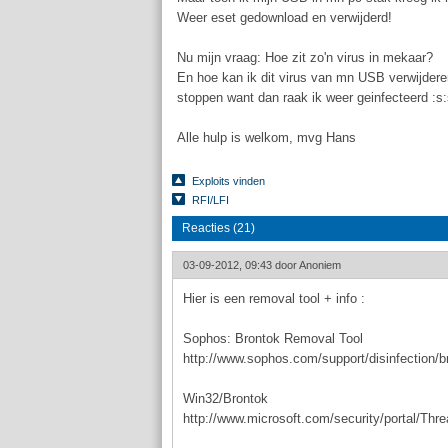
Weer eset gedownload en verwijderd!
Nu mijn vraag: Hoe zit zo'n virus in mekaar?
En hoe kan ik dit virus van mn USB verwijdere
stoppen want dan raak ik weer geinfecteerd :s
Alle hulp is welkom, mvg Hans
Exploits vinden
RFI/LFI
Reacties (21)
03-09-2012, 09:43 door
Anoniem
Hier is een removal tool + info :
Sophos: Brontok Removal Tool
http://www.sophos.com/support/disinfection/b
Win32/Brontok
http://www.microsoft.com/security/portal/T