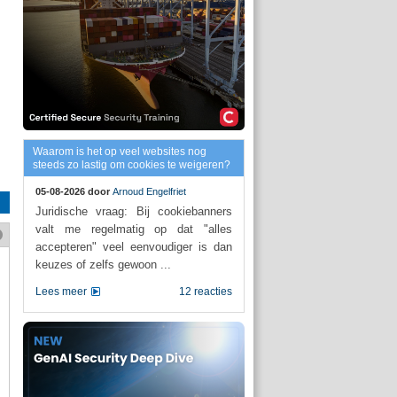
Waarom is het op veel websites nog
steeds zo lastig om cookies te weigeren?
05-08-2026 door
Arnoud Engelfriet
Juridische vraag: Bij cookiebanners
valt me regelmatig op dat "alles
accepteren" veel eenvoudiger is dan
keuzes of zelfs gewoon ...
Lees meer
12 reacties