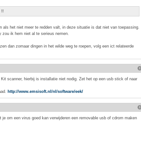
 !!
 als het niet meer te redden valt, in deze situatie is dat niet van toepassing.
y zou ik hem niet al te serieus nemen.
zen dan zomaar dingen in het wilde weg te roepen, volg een ict relateerde
scanner, hierbij is installatie niet nodig. Zet het op een usb stick of naar
aad.
http://www.emsisoft.nl/nl/software/eek/
dat je om een virus goed kan verwijderen een removable usb of cdrom maken