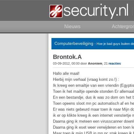
Nieuws
Achtergro
Computerbeveiliging
- Hoe je bad guys buiten d
Brontok.A
03-09-2012, 00:00 door
Anoniem
, 21
reacties
Hallo alle maal!
Hierbij mijn verhaal (vraag komt zo.!) :
Ik kreeg een emailtje van een vriendin (Egypti
Toen ik het mailtje opende stonden Er allemaal 
En een bestandje, dus ik was zo dom om het b
Toen opeens sloot mn pc automatisch af en her
Er was niets gebeurd maar toen ik naar Mijn 
ik er op klikte kreeg ik een internet venstertje
Daarna ging ik meteen een virusscanner downl
Daarna ging ik eset weer verwijderen en toen l
Maar toen ik mijn USB in mn pc stak kreeg ik h