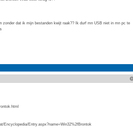
n zonder dat ik mijn bestanden kwijt raak?? Ik durf mn USB niet in mn pc te
:s
rontok.html
hreat/Encyclopedia/Entry.aspx?name=Win32%2fBrontok