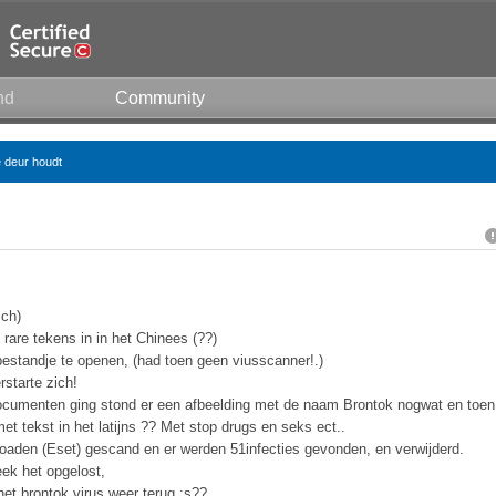
nd
Community
e deur houdt
sch)
rare tekens in in het Chinees (??)
estandje te openen, (had toen geen viusscanner!.)
starte zich!
documenten ging stond er een afbeelding met de naam Brontok nogwat en toen
 met tekst in het latijns ?? Met stop drugs en seks ect..
oaden (Eset) gescand en er werden 51infecties gevonden, en verwijderd.
eek het opgelost,
et brontok virus weer terug :s??