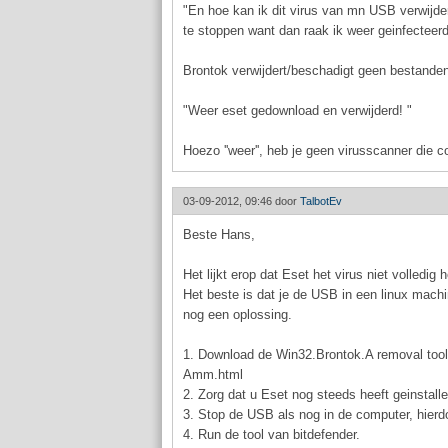
"En hoe kan ik dit virus van mn USB verwijde
te stoppen want dan raak ik weer geinfecteerd
Brontok verwijdert/beschadigt geen bestanden
"Weer eset gedownload en verwijderd! "
Hoezo ''weer'', heb je geen virusscanner die c
03-09-2012, 09:46 door
TalbotEv
Beste Hans,
Het lijkt erop dat Eset het virus niet volledig
Het beste is dat je de USB in een linux machin
nog een oplossing.
1. Download de Win32.Brontok.A removal tool 
Amm.html
2. Zorg dat u Eset nog steeds heeft geinstalle
3. Stop de USB als nog in de computer, hierd
4. Run de tool van bitdefender.