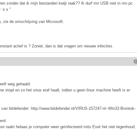
ren zonder dat ik mijn bestanden kwijt raak?? Ik durf mn USB niet in mn pc
 :s:s "
, zie de omschrijving van Microsoft.
onstant actief is ? Zoniet, dan is dat vragen om nieuwe infecties.
 heeft weg gehaald.
e stopt en zo het virus eraf haalt, indien u geen linux machine heeft is er
van bitdefender: http://www.bitdefender.nl/VIRUS-157247-nl--Win32-Brontok-
erd.
oor raakt helaas je computer weer geïnfecteerd mits Eset het niet tegenhoud.