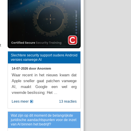
t
Slechtere security support oudere Android
versies vanwege AI
14-07-2026 door
Anoniem
Waar recent in het nieuws kwam dat
Apple sneller gaat patchen vanwege
AI, maakt Google een wel erg
vreemde beslissing: Het ...
Lees meer
13 reacties
Wat zijn op dit moment de belangrijkste
juridische aandachtspunten voor de inzet
van AI binnen het bedrijf?