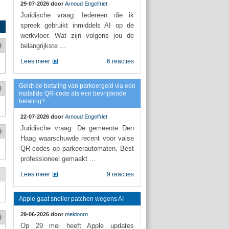
29-07-2026 door
Arnoud Engelfriet
Juridische vraag: Iedereen die ik
spreek gebruikt inmiddels AI op de
werkvloer. Wat zijn volgens jou de
belangrijkste ...
Lees meer
6 reacties
Geldt de betaling van parkeergeld via een
malafide QR-code als een bevrijdende
betaling?
22-07-2026 door
Arnoud Engelfriet
Juridische vraag: De gemeente Den
Haag waarschuwde recent voor valse
QR-codes op parkeerautomaten. Best
professioneel gemaakt ...
Lees meer
9 reacties
Apple gaat sneller patchen wegens AI
29-06-2026 door
meidoorn
Op 29 mei heeft Apple updates