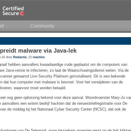
nd
Community
spreidt malware via Java-lek
6:16 door
Redactie
, 22
reacties
graaf hebben aanvallers kwaadaardige code geplaatst om de computers van
e Java-versie te infecteren, zo laat de Waarschuwingsdienst weten. Via de
scanner genaamd Live Security Platinum geïnstalleerd. Dit is een bekende
en dat hun computer met malware is besmet. Voor het verwijderen van de
tiveren, waarvoor moet worden betaald.
el nog geen oplossing bekend voor deze aanval. Woordvoerster Mary-Jo va
 aanvallers een extern bedrijf hackten dat de nieuwsbriefregistratie voor De
n van de middag bij het Nationaal Cyber Security Center (NCSC), dat ook de
 frontpage van De Telegraaf, maar bezoekers moesten eerst op de link klikke