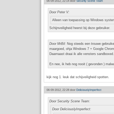
06-09-2012, 22:14 door
Security Scene Team
Door Peter V:
Alleen van toepassing op Windows syst
Schijnveiligheid heerst bij deze gebruiker.
Door MrBil:
Nog steeds een trouwe gebruiker
maargoed, ohja Windows 7 + Google Chrome 
Daarnaast draai ik alle vensters sandboxed.
En nee, ik heb nog nooit ( gevonden ) malw
kijk nog 1. leuk dat schijveiligheid spotten.
06-09-2012, 22:28 door
DeliciouslyImperfect
Door Security Scene Team:
Door DeliciouslyImperfect: