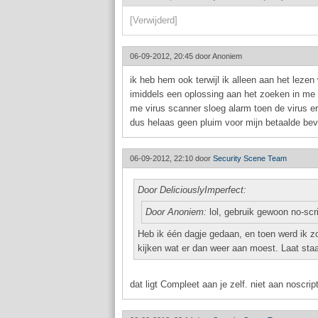
[Verwijderd]
06-09-2012, 20:45 door
Anoniem
ik heb hem ook terwijl ik alleen aan het lezen
imiddels een oplossing aan het zoeken in me 
me virus scanner sloeg alarm toen de virus e
dus helaas geen pluim voor mijn betaalde beve
06-09-2012, 22:10 door
Security Scene Team
Door DeliciouslyImperfect:
Door Anoniem:
lol, gebruik gewoon no-scri
Heb ik één dagje gedaan, en toen werd ik zo
kijken wat er dan weer aan moest. Laat sta
dat ligt Compleet aan je zelf. niet aan noscrip