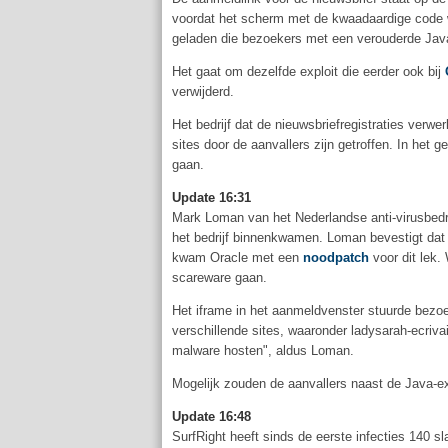
voordat het scherm met de kwaadaardige code 
geladen die bezoekers met een verouderde Java 
Het gaat om dezelfde exploit die eerder ook bij
verwijderd.
Het bedrijf dat de nieuwsbriefregistraties verwe
sites door de aanvallers zijn getroffen. In het
gaan.
Update 16:31
Mark Loman van het Nederlandse anti-virusbedr
het bedrijf binnenkwamen. Loman bevestigt dat
kwam Oracle met een
noodpatch
voor dit lek.
scareware gaan.
Het iframe in het aanmeldvenster stuurde bezo
verschillende sites, waaronder ladysarah-ecriv
malware hosten", aldus Loman.
Mogelijk zouden de aanvallers naast de Java-ex
Update 16:48
SurfRight heeft sinds de eerste infecties 140 s