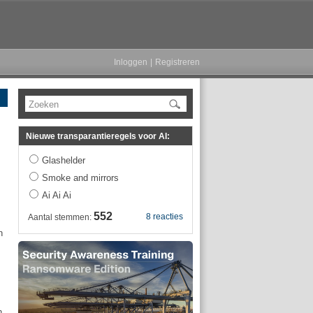
Inloggen
|
Registreren
Zoeken
Nieuwe transparantieregels voor AI:
Glashelder
Smoke and mirrors
Ai Ai Ai
552
8 reacties
Aantal stemmen:
n
n