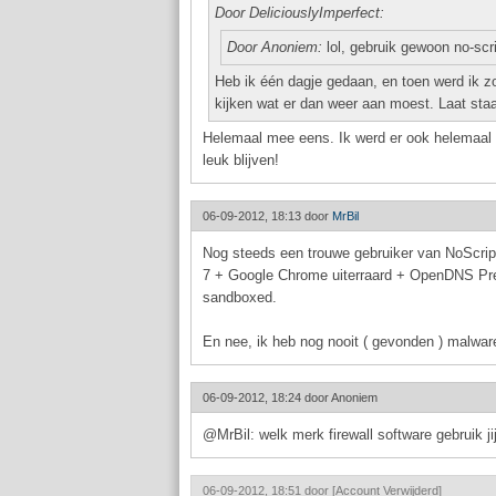
Door DeliciouslyImperfect:
Door Anoniem:
lol, gebruik gewoon no-scri
Heb ik één dagje gedaan, en toen werd ik zo
kijken wat er dan weer aan moest. Laat sta
Helemaal mee eens. Ik werd er ook helemaal 
leuk blijven!
06-09-2012, 18:13 door
MrBil
Nog steeds een trouwe gebruiker van NoScript
7 + Google Chrome uiterraard + OpenDNS Premi
sandboxed.
En nee, ik heb nog nooit ( gevonden ) malwar
06-09-2012, 18:24 door
Anoniem
@MrBil: welk merk firewall software gebruik ji
06-09-2012, 18:51 door
[Account Verwijderd]