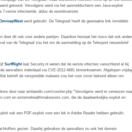
werd getoond. Vervolgens werd via het aanmeldscherm een Java-exploit
7-versie infecteerde, aldus de woordvoerster.
OmroepWest
werd gebruikt. De Telegraaf heeft de gewraakte link inmiddels
rkt doet dit ook voor andere partijen. Daardoor bestaat het risico dat ook ander
 geval van de Telegraaf zou het om de aanmelding op de Telesport nieuwsbrief
ijf
SurfRight
laat Security.nl weten dat de eerste infecties vanochtend al bij
 de aanvallers inderdaad via CVE-2012-4681 binnenkwamen. Afgelopen vrijda
 Wat betreft de verspreidde malware zou het voor zover bekend alleen om
ekers door naar ambareiki.com/counter.php "Vervolgens werd er verwezen naa
ain.com en extremehealthmakeovers.com, die de daadwerkelijke exploit en
ploit ook een PDF-exploit voor een lek in Adobe Reader hebben gebruikt.
lachtoffers gezien. Daarbij gebruiken de aanvallers nu ook het domein