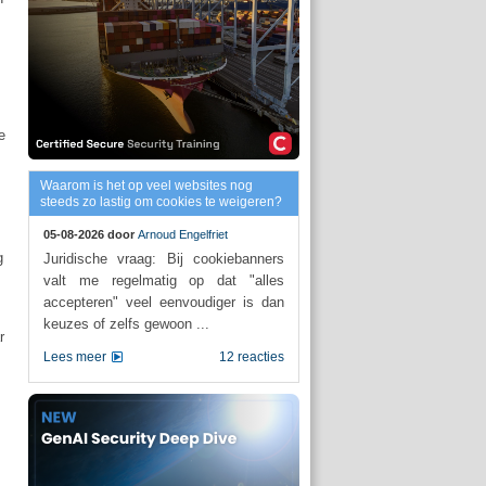
e
Waarom is het op veel websites nog
steeds zo lastig om cookies te weigeren?
05-08-2026 door
Arnoud Engelfriet
g
Juridische vraag: Bij cookiebanners
valt me regelmatig op dat "alles
accepteren" veel eenvoudiger is dan
keuzes of zelfs gewoon ...
r
Lees meer
12 reacties