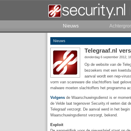
Nieuws
Achtergro
Nieuws
Telegraaf.nl ver
donderdag 6 september 2012, 1
Op de website van de Tele
bezoekers met een kwetsbar
aanval wordt een nep-virus
vorm van scareware die slachtoffers laat gelov
malware moeten slachtoffers het programma ac
Volgens
de Waarschuwingsdienst is er momente
de Velde laat tegenover Security.nl weten dat de
Telegraaf verzorgt. De aanval werd in het begi
Waarschuwingsdienst verzorgt, bekend.
Exploit
De aanmeldlink voor de nieuwsbrief staat op de