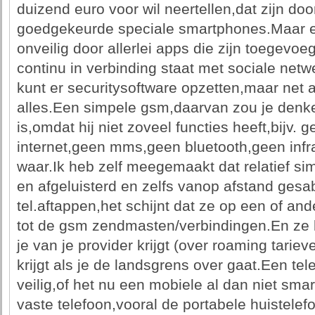
duizend euro voor wil neertellen,dat zijn do
goedgekeurde speciale smartphones.Maar 
onveilig door allerlei apps die zijn toegevoe
continu in verbinding staat met sociale netw
kunt er securitysoftware opzetten,maar net a
alles.Een simpele gsm,daarvan zou je denken 
is,omdat hij niet zoveel functies heeft,bijv
internet,geen mms,geen bluetooth,geen infr
waar.Ik heb zelf meegemaakt dat relatief s
en afgeluisterd en zelfs vanop afstand gesa
tel.aftappen,het schijnt dat ze op een of a
tot de gsm zendmasten/verbindingen.En ze 
je van je provider krijgt (over roaming tariev
krijgt als je de landsgrens over gaat.Een tele
veilig,of het nu een mobiele al dan niet sma
vaste telefoon,vooral de portabele huistelef