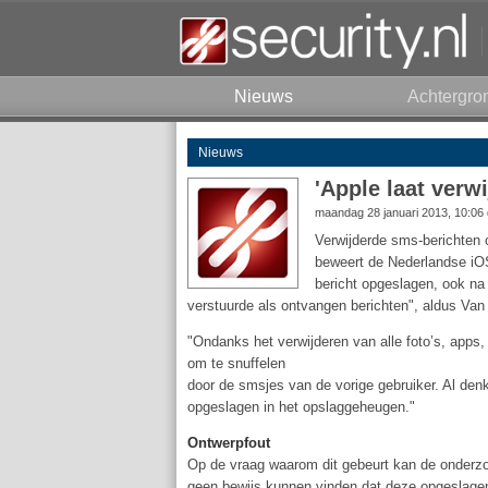
Nieuws
Achtergro
Nieuws
'Apple laat verw
maandag 28 januari 2013, 10:06
Verwijderde sms-berichten 
beweert de Nederlandse i
bericht opgeslagen, ook na 
verstuurde als ontvangen berichten", aldus Van 
"Ondanks het verwijderen van alle foto’s, apps
om te snuffelen
door de smsjes van de vorige gebruiker. Al denk
opgeslagen in het opslaggeheugen."
Ontwerpfout
Op de vraag waarom dit gebeurt kan de onderz
geen bewijs kunnen vinden dat deze opgeslagen