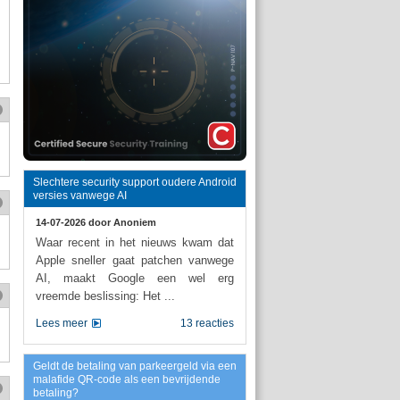
Slechtere security support oudere Android
versies vanwege AI
14-07-2026 door
Anoniem
Waar recent in het nieuws kwam dat
Apple sneller gaat patchen vanwege
AI, maakt Google een wel erg
vreemde beslissing: Het ...
Lees meer
13 reacties
Geldt de betaling van parkeergeld via een
malafide QR-code als een bevrijdende
betaling?