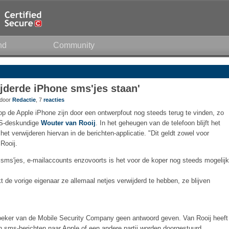
nd
Community
ijderde iPhone sms'jes staan'
 door
Redactie
, 7
reacties
op de Apple iPhone zijn door een ontwerpfout nog steeds terug te vinden, zo
OS-deskundige
Wouter van Rooij
. In het geheugen van de telefoon blijft het
het verwijderen hiervan in de berichten-applicatie. "Dit geldt zowel voor
Rooij.
, sms'jes, e-mailaccounts enzovoorts is het voor de koper nog steeds mogelijk
t de vorige eigenaar ze allemaal netjes verwijderd te hebben, ze blijven
oeker van de Mobile Security Company geen antwoord geven. Van Rooij heeft
 sms-berichten naar Apple of een andere partij worden doorgestuurd.