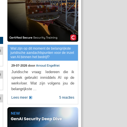
Wat zijn op dit moment de belangrijkste
juridische aandachtspunten voor de inzet
van AI binnen het bedrijf?
29-07-2026 door
Arnoud Engelfriet
Juridische vraag: Iedereen die ik
spreek gebruikt inmiddels AI op de
werkvloer. Wat zijn volgens jou de
belangrijkste ...
Lees meer
5 reacties