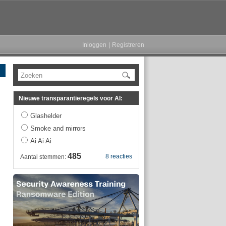
Inloggen
|
Registreren
Zoeken
Nieuwe transparantieregels voor AI:
Glashelder
Smoke and mirrors
Ai Ai Ai
485
8 reacties
Aantal stemmen: