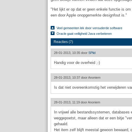
"Het lijkt er op dat er geen enkele functie is 
een door Apple onopgemerkte designfout is."
Veel gemeenten lek door verouderde software
Oracle gaat veiligheid Java verbeteren
Reacties (7)
28-01-2013, 10:35 door
SPlid
Handig voor de overheid ;-)
28-01-2013, 10:37 door
Anoniem
Is dat niet overeenkomstig het verwijderen v
28-01-2013, 11:19 door
Anoniem
In vrijwel alle bestandssystemen, databases en
weggepoetst, maar alleen dat er een bitje "ve
gehaald.
Het item zelf blijft meestal gewoon bewaard, o