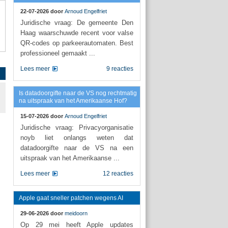
22-07-2026 door
Arnoud Engelfriet
Juridische vraag: De gemeente Den
Haag waarschuwde recent voor valse
QR-codes op parkeerautomaten. Best
professioneel gemaakt ...
Lees meer
9 reacties
Is datadoorgifte naar de VS nog rechtmatig
na uitspraak van het Amerikaanse Hof?
15-07-2026 door
Arnoud Engelfriet
Juridische vraag: Privacyorganisatie
noyb liet onlangs weten dat
datadoorgifte naar de VS na een
uitspraak van het Amerikaanse ...
Lees meer
12 reacties
Apple gaat sneller patchen wegens AI
29-06-2026 door
meidoorn
Op 29 mei heeft Apple updates