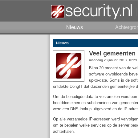
Nieuws
Achtergro
Nieuws
Veel gemeenten 
maandag 28 januari 2013, 10:29
Bijna 20 procent van de w
software onvoldoende bevei
up-to-date. Soms is de sof
ontdekte DongIT dat duizenden gemeentelijke 
Om de benodigde data te verzamelen werd een 
hoofddomeinen en subdomeinen van gemeenten, b
werd een DNS-lookup uitgevoerd en de IP-adre
Op alle verzamelde IP-adressen werd vervolge
om te bepalen welke services op de server besc
achterhalen.