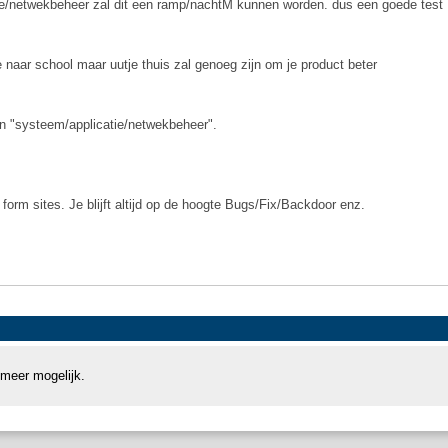
e/netwekbeheer zal dit een ramp/nachtM kunnen worden. dus een goede test
e naar school maar uutje thuis zal genoeg zijn om je product beter
n "systeem/applicatie/netwekbeheer".
form sites. Je blijft altijd op de hoogte Bugs/Fix/Backdoor enz.
 meer mogelijk.