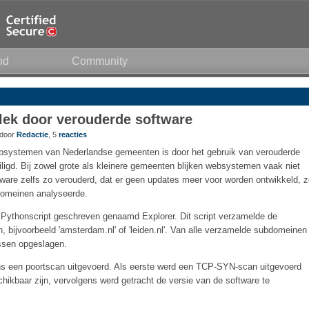
nd
Community
lek door verouderde software
 door
Redactie
, 5
reacties
ebsystemen van Nederlandse gemeenten is door het gebruik van verouderde
ligd. Bij zowel grote als kleinere gemeenten blijken websystemen vaak niet
tware zelfs zo verouderd, dat er geen updates meer voor worden ontwikkeld, 
domeinen analyseerde.
Pythonscript geschreven genaamd Explorer. Dit script verzamelde de
ijvoorbeeld 'amsterdam.nl' of 'leiden.nl'. Van alle verzamelde subdomeinen
ssen opgeslagen.
ns een poortscan uitgevoerd. Als eerste werd een TCP-SYN-scan uitgevoerd
hikbaar zijn, vervolgens werd getracht de versie van de software te