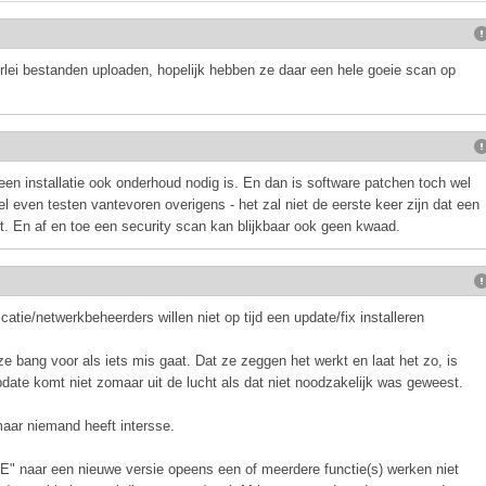
lerlei bestanden uploaden, hopelijk hebben ze daar een hele goeie scan op
 een installatie ook onderhoud nodig is. En dan is software patchen toch wel
 even testen vantevoren overigens - het zal niet de eerste keer zijn dat een
t. En af en toe een security scan kan blijkbaar ook geen kwaad.
atie/netwerkbeheerders willen niet op tijd een update/fix installeren
 bang voor als iets mis gaat. Dat ze zeggen het werkt en laat het zo, is
date komt niet zomaar uit de lucht als dat niet noodzakelijk was geweest.
maar niemand heeft intersse.
E" naar een nieuwe versie opeens een of meerdere functie(s) werken niet