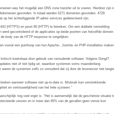
meinen was het mogelijk een DNS zone transfer uit te voeren. Hierdoor zijn i
 subdomeinen gevonden. In totaal werden 5271 domeinen gevonden. 4729
dat op het achterliggende IP-adres services gedetecteerd zijn.
 443 (HTTPS) en poort 80 (HTTP) te bereiken. Om een dubbele vermelding
n werd gecontroleerd of de applicaties op beide poorten van hetzelfde domein
 de body van de HTTP-response te vergelijken.
en vooral een puinhoop van hun Apache-, Joomla- en PHP-installaties maken
kritisch kwetsbaar door gebruik van verouderde software. Volgens DongIT
dates niet of niet tijdig uit, waardoor systemen soms maandenlang
 waren de systemen zelfs zo verouderd dat zij door de leverancier niet lange
e breken wanneer software niet up-to-date is. Misbruik kan verstrekkende
iteit en vertrouwelijkheid van het hele systeem."
rschijnlijk nog veel erger is. "Het is aannemelijk dat de geschetste situatie t
detecteerde versies en in meer dan 85% van de gevallen geen versie kon