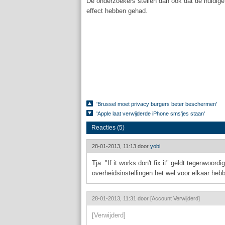
De onderzoekers stellen dan ook dat de huidig
effect hebben gehad.
'Brussel moet privacy burgers beter beschermen'
'Apple laat verwijderde iPhone sms'jes staan'
Reacties (5)
28-01-2013, 11:13 door
yobi
Tja: "If it works don't fix it" geldt tegenwoord
overheidsinstellingen het wel voor elkaar heb
28-01-2013, 11:31 door
[Account Verwijderd]
[Verwijderd]