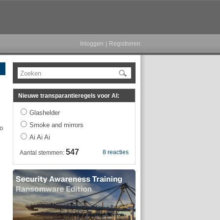
Inloggen
|
Registreren
Zoeken
Nieuwe transparantieregels voor AI:
Glashelder
Smoke and mirrors
zo
Ai Ai Ai
547
8 reacties
Aantal stemmen: