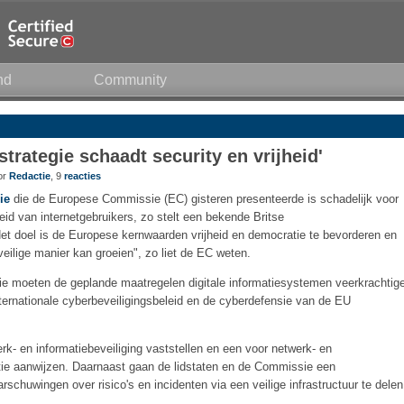
nd
Community
trategie schaadt security en vrijheid'
oor
Redactie
, 9
reacties
ie
die de Europese Commissie (EC) gisteren presenteerde is schadelijk voor
heid van internetgebruikers, zo stelt een bekende Britse
Het doel is de Europese kernwaarden vrijheid en democratie te bevorderen en
eilige manier kan groeien", zo liet de EC weten.
ie moeten de geplande maatregelen digitale informatiesystemen veerkrachtige
nternationale cyberbeveiligingsbeleid en de cyberdefensie van de EU
rk- en informatiebeveiliging vaststellen en een voor netwerk- en
ntie aanwijzen. Daarnaast gaan de lidstaten en de Commissie een
huwingen over risico's en incidenten via een veilige infrastructuur te delen