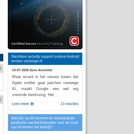
Slechtere security support oudere Android
versies vanwege AI
14-07-2026 door
Anoniem
Waar recent in het nieuws kwam dat
Apple sneller gaat patchen vanwege
AI, maakt Google een wel erg
vreemde beslissing: Het ...
Lees meer
13 reacties
Wat zijn op dit moment de belangrijkste
juridische aandachtspunten voor de inzet
van AI binnen het bedrijf?