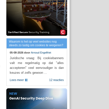
Waarom is het op veel websites nog
steeds zo lastig om cookies te weigeren?
05-08-2026 door
Arnoud Engelfriet
Juridische vraag: Bij cookiebanners
valt me regelmatig op dat "alles
t
accepteren" veel eenvoudiger is dan
keuzes of zelfs gewoon ...
Lees meer
12 reacties