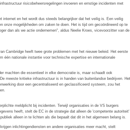
infrastructuur risicobeheersregelingen invoeren en ernstige incidenten met
nternet en het wordt dus steeds belangrijker dat het veilig is. Een veilig
 en onze mogelijkheden om zaken te doen. Het is tijd om gecoördineerd op te
hoger dan als we actie ondernemen", aldus Neelie Kroes, vicevoorzitter van de
van Cambridge heeft twee grote problemen met het nieuwe beleid. Het eerste
 om één nationale instantie voor technische expertise en internationale
 der machten die essentieel in elke democratie is, maar schaadt ook
. De meeste kritieke infrastructuur is in handen van buitenlandse bedrijven. He
nwerking door een gecentraliseerd en geclassificeerd systeem, zou het
en.
rplichte meldplicht bij incidenten. Terwijl organisaties in de VS burgers
evens heeft, stelt de EC in de strategie dat alleen de 'competente autoriteit'
publiek alleen in te lichten als die bepaalt dat dit in het algemeen belang is.
krijgen inlichtingendiensten en andere organisaties meer macht, stelt