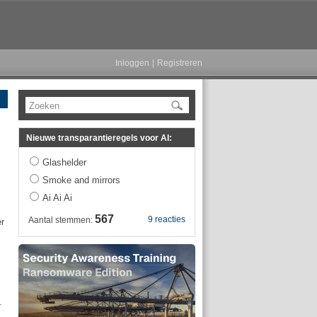
Inloggen
|
Registreren
Zoeken
Nieuwe transparantieregels voor AI:
Glashelder
Smoke and mirrors
Ai Ai Ai
567
9 reacties
Aantal stemmen:
r
.