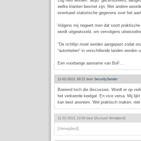
Log files worden *altijd* gecensureerd, aangez
welke klanten besmet zijn. Met andere woorden
eventueel statistische gegevens over het aant
Volgens mij negeert men dat soort praktische 
wordt uitgewisseld, om vervolgens uitwisseling
"De richtlijn moet worden aangepast zodat on
“autoriteiten” in verschillende landen worden u
Een voorbarige aanname van BoF....
11-02-2013, 09:22 door
SecuritySander
Boeiend toch die discussies. Wordt er op veil
het verkeerde keelgat. En vice versa. Mij lijk
kan best anoniem. Wel praktisch maken; niet
11-02-2013, 10:58 door
[Account Verwijderd]
[Verwijderd]