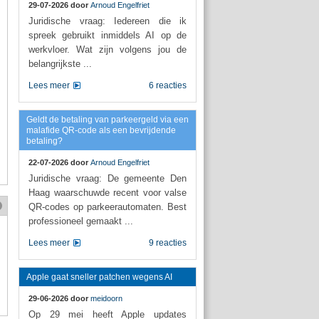
29-07-2026 door
Arnoud Engelfriet
Juridische vraag: Iedereen die ik
spreek gebruikt inmiddels AI op de
werkvloer. Wat zijn volgens jou de
belangrijkste ...
Lees meer
6 reacties
Geldt de betaling van parkeergeld via een
malafide QR-code als een bevrijdende
betaling?
22-07-2026 door
Arnoud Engelfriet
Juridische vraag: De gemeente Den
Haag waarschuwde recent voor valse
QR-codes op parkeerautomaten. Best
professioneel gemaakt ...
Lees meer
9 reacties
Apple gaat sneller patchen wegens AI
29-06-2026 door
meidoorn
Op 29 mei heeft Apple updates