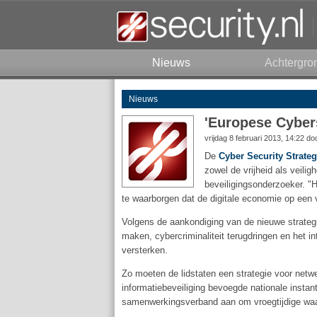
Nieuws
Achtergro
Nieuws
'Europese Cybers
vrijdag 8 februari 2013, 14:22 d
De
Cyber Security Strateg
zowel de vrijheid als veilig
beveiligingsonderzoeker. "
te waarborgen dat de digitale economie op een v
Volgens de aankondiging van de nieuwe strateg
maken, cybercriminaliteit terugdringen en het i
versterken.
Zo moeten de lidstaten een strategie voor netwe
informatiebeveiliging bevoegde nationale insta
samenwerkingsverband aan om vroegtijdige waarsc