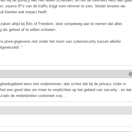
ien wij de privacy wet niet willen schenden, en het de overheid niets aan gaat
, source IP's van de traffic krijgt men nimmer te zien. Verder leveren we
al klanten wat impact heeft.
zaken altijd bij Bits of Freedom, door simpelweg aan te nemen dat alles
 als geheel af te willen schieten.
ze privé-gegevens niet onder het mom van cybersecurity tussen allerlei
itgewisseld. "
igheidsgebied eens iets ondernomen, dan schiet dat bij de privacy clubs in
t het een goed idee om meer te verplichten op het gebied van security - en dat
 zoals de nederlandse cookiewet svp...