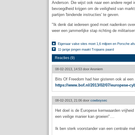
Anderson. Die wijst ook naar een andere regel in
bevoegdheid krijgen om de veiligheid van markt
partijen 'bindende instructies' te geven.
"Ik denk dat iedereen goed moet nadenken over 
weer een jammerlijke stap richting de militaris
Eigenaar valse sites moet 1,6 miljoen en Porsche af
11-jarige jongen maakt Trojaans paard
Reacties (9)
08-02-2013, 14:53 door
Anoniem
Bits Of Freedom had hier gisteren ook al een 
https://www.bof.nl/2013/02/07/europese-cyb
08-02-2013, 21:06 door
cowboysec
Het doel is de Europese kernwaarden vrijheid
een veilige manier kan groeien"....
Ik ben sterk voorstander van een centrale meldp