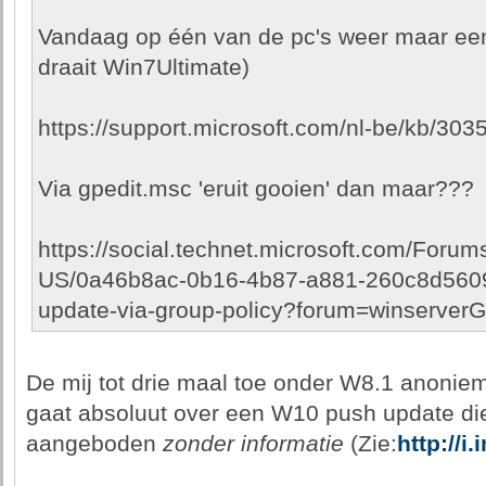
Vandaag op één van de pc's weer maar een
draait Win7Ultimate)
https://support.microsoft.com/nl-be/kb/303
Via gpedit.msc 'eruit gooien' dan maar???
https://social.technet.microsoft.com/Foru
US/0a46b8ac-0b16-4b87-a881-260c8d5609f
update-via-group-policy?forum=winserver
De mij tot drie maal toe onder W8.1 anon
gaat absoluut over een W10 push update di
aangeboden
zonder informatie
(Zie:
http://