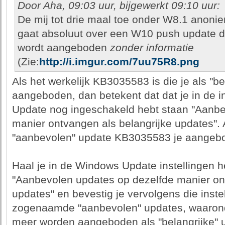
Door Aha, 09:03 uur, bijgewerkt 09:10 uur:
De mij tot drie maal toe onder W8.1 ano
gaat absoluut over een W10 push update d
wordt aangeboden
zonder informatie
(Zie:
http://i.imgur.com/7uu75R8.png
Als het werkelijk KB3035583 is die je als "b
aangeboden, dan betekent dat dat je in de 
Update nog ingeschakeld hebt staan "Aanbe
manier ontvangen als belangrijke updates". 
"aanbevolen" update KB3035583 je aangebod
Haal je in de Windows Update instellingen h
"Aanbevolen updates op dezelfde manier ont
updates" en bevestig je vervolgens die instel
zogenaamde "aanbevolen" updates, waaron
meer worden aangeboden als "belangrijke" u