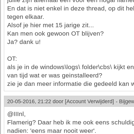
jullie zijn allemaal een voor een nogal flamer
En dat is niet enkel in deze thread, op dit he
tegen elkaar.
Alsof je hier met 15 jarige zit...
Kan men ook gewoon OT blijven?
Ja? dank u!
OT:
als je in de windows\logs\ folder\cbs\ kijkt e
van tijd wat er was geinstalleerd?
zie je dan meer informatie die gedeeld kan
20-05-2016, 21:22 door
[Account Verwijderd]
-
Bijgew
@IIInl,
Flamerig? Daar heb ik me ook eens schuldi
nadien: 'eens maar nooit weer'.