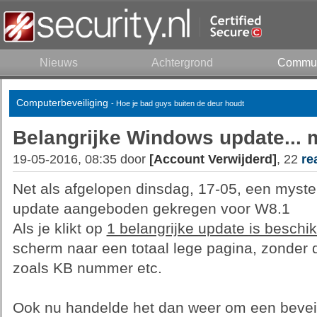
Nieuws
Achtergrond
Commun
Computerbeveiliging
- Hoe je bad guys buiten de deur houdt
Belangrijke Windows update... 
19-05-2016, 08:35 door
[Account Verwijderd]
, 22
re
Net als afgelopen dinsdag, 17-05, een myst
update aangeboden gekregen voor W8.1
Als je klikt op
1 belangrijke update is beschi
scherm naar een totaal lege pagina, zonder d
zoals KB nummer etc.
Ook nu handelde het dan weer om een beveil