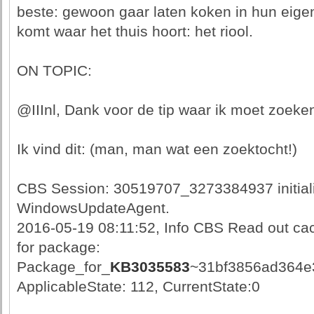
beste: gewoon gaar laten koken in hun eigen
komt waar het thuis hoort: het riool.
ON TOPIC:
@IIInl, Dank voor de tip waar ik moet zoeke
Ik vind dit: (man, man wat een zoektocht!)
CBS Session: 30519707_3273384937 initiali
WindowsUpdateAgent.
2016-05-19 08:11:52, Info CBS Read out cach
for package:
Package_for_
KB3035583
~31bf3856ad364e
ApplicableState: 112, CurrentState:0