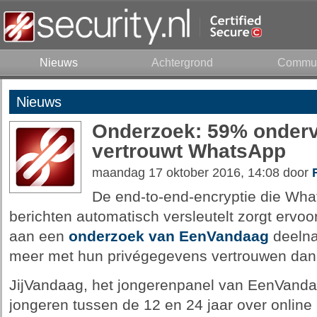
Nieuws
Achtergrond
Commun
Nieuws
Onderzoek: 59% onderv
vertrouwt WhatsApp
maandag 17 oktober 2016, 14:08 door
De end-to-end-encryptie die Wha
berichten automatisch versleutelt zorgt ervo
aan een
onderzoek van EenVandaag
deelna
meer met hun privégegevens vertrouwen dan 
JijVandaag, het jongerenpanel van EenVand
jongeren tussen de 12 en 24 jaar over online p