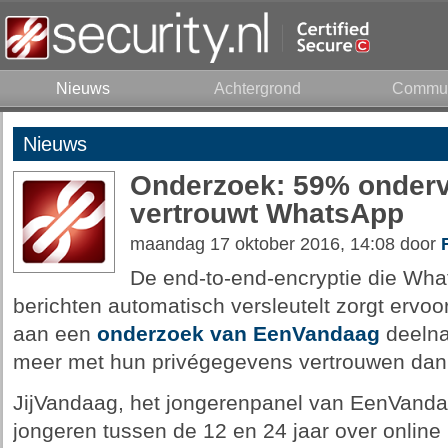
Nieuws
Achtergrond
Commun
Nieuws
Onderzoek: 59% onderv
vertrouwt WhatsApp
maandag 17 oktober 2016, 14:08 door
De end-to-end-encryptie die Wha
berichten automatisch versleutelt zorgt ervo
aan een
onderzoek van EenVandaag
deelna
meer met hun privégegevens vertrouwen dan 
JijVandaag, het jongerenpanel van EenVand
jongeren tussen de 12 en 24 jaar over online p