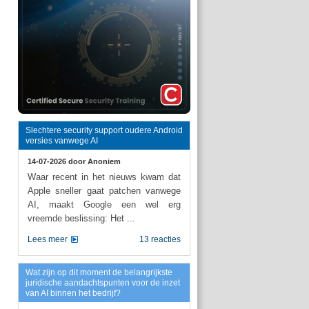
Slechtere security support oudere Android
versies vanwege AI
14-07-2026 door
Anoniem
Waar recent in het nieuws kwam dat
Apple sneller gaat patchen vanwege
AI, maakt Google een wel erg
vreemde beslissing: Het ...
Lees meer
13 reacties
Wat zijn op dit moment de belangrijkste
juridische aandachtspunten voor de inzet
van AI binnen het bedrijf?