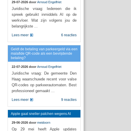
29-07-2026 door
Arnoud Engelfriet
Juridische vraag: Iedereen die ik
spreek gebruikt inmiddels AI op de
werkvloer. Wat zijn volgens jou de
belangrijkste ...
Lees meer
6 reacties
Geldt de betaling van parkeergeld via een
malafide QR-code als een bevrijdende
betaling?
22-07-2026 door
Arnoud Engelfriet
Juridische vraag: De gemeente Den
Haag waarschuwde recent voor valse
QR-codes op parkeerautomaten. Best
professioneel gemaakt ...
Lees meer
9 reacties
Apple gaat sneller patchen wegens AI
29-06-2026 door
meidoorn
Op 29 mei heeft Apple updates