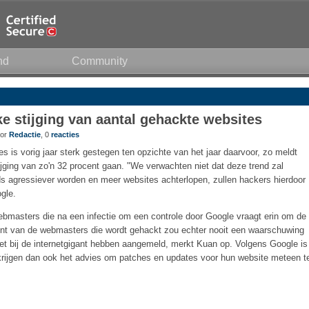
nd
Community
ke stijging van aantal gehackte websites
oor
Redactie
, 0
reacties
s is vorig jaar sterk gestegen ten opzichte van het jaar daarvoor, zo meldt
jging van zo'n 32 procent gaan. "We verwachten niet dat deze trend zal
 agressiever worden en meer websites achterlopen, zullen hackers hierdoor
gle.
bmasters die na een infectie om een controle door Google vraagt erin om de
ent van de webmasters die wordt gehackt zou echter nooit een waarschuwing
t bij de internetgigant hebben aangemeld, merkt Kuan op. Volgens Google is
ijgen dan ook het advies om patches en updates voor hun website meteen t