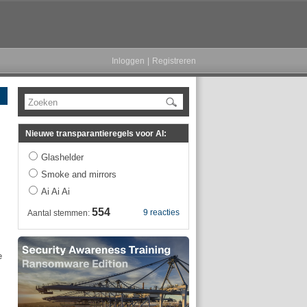
Inloggen
|
Registreren
Zoeken
Nieuwe transparantieregels voor AI:
Glashelder
Smoke and mirrors
Ai Ai Ai
554
9 reacties
Aantal stemmen:
e