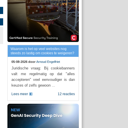
Waarom is het op veel websites nog
steeds zo lastig om cookies te weigeren?
05-08-2026 door
Arnoud Engelfriet
Juridische vraag: Bij cookiebanners
valt me regelmatig op dat "alles
accepteren" veel eenvoudiger is dan
keuzes of zelfs gewoon ...
Lees meer
12 reacties