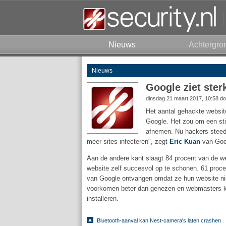
Nieuws
Achtergro
Nieuws
Google ziet ster
dinsdag 21 maart 2017, 10:58 d
Het aantal gehackte website
Google. Het zou om een sti
afnemen. Nu hackers steeds
meer sites infecteren", zegt
Eric Kuan
van Goo
Aan de andere kant slaagt 84 procent van de we
website zelf succesvol op te schonen. 61 proc
van Google ontvangen omdat ze hun website nie
voorkomen beter dan genezen en webmasters kr
installeren.
Bluetooth-aanval kan Nest-camera's laten crashen