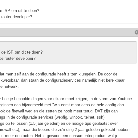
 de ISP om dit te doen?
e router developer?
n de ISP om dit te doen?
de router developer?
t men zelf aan de configuratie heeft zitten klungelen. De door de
et kwetsbaar, dan staan de configuratieservices namelijk niet bereikbaar
le netwerk.
er hoe je bepaalde dingen voor elkaar moet krijgen, in de vorm van Youtube
beginnen dan bijvoorbeeld met "wis eerst maar eens de hele config dan
k de firewall weg en die zetten ze nooit meer terug. DAT zijn dan
gs in de configuratie services (webfig, winbox, telnet, ssh).
 op te lossen (1.5 jaar geleden) en de nodige tips geplaatst over
irewall etc), maar die kopers die zo'n ding 2 jaar geleden gekocht hebben
 nooit meer contacten. Het is gewoon een consumentenproduct wat je