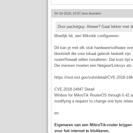
04-10-2018, 10:07 door
Anoniem
Door packetguy:
Alweer? Gaat lekker met die
Moeilijk hè, een Mikrotik configureren.
Dit kan je met elk stuk hardware/software ove
blootstelt die voor lokaal gebruik bedoelt zijn
router/firewall willen installeren. Dat kost tij
Die mensen moeten een Netgear/Linksys etc. 
https://nvd.nist.gov/vuln/detail/CVE-2018-14
CVE-2018-14847 Detail
Winbox for MikroTik RouterOS through 6.42 all
modifying a request to change one byte relate
en
Eigenaren van een MikroTik-router krijge
voor het internet te blokkeren.