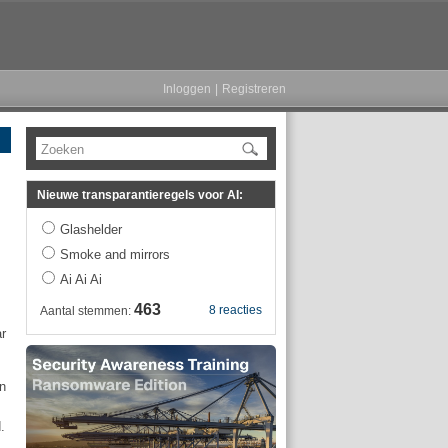
Inloggen
|
Registreren
Zoeken
Nieuwe transparantieregels voor AI:
Glashelder
Smoke and mirrors
Ai Ai Ai
463
8 reacties
Aantal stemmen:
r
n
.