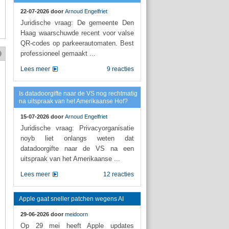
22-07-2026 door
Arnoud Engelfriet
Juridische vraag: De gemeente Den
Haag waarschuwde recent voor valse
QR-codes op parkeerautomaten. Best
professioneel gemaakt ...
Lees meer
9 reacties
Is datadoorgifte naar de VS nog rechtmatig
na uitspraak van het Amerikaanse Hof?
15-07-2026 door
Arnoud Engelfriet
Juridische vraag: Privacyorganisatie
noyb liet onlangs weten dat
datadoorgifte naar de VS na een
uitspraak van het Amerikaanse ...
Lees meer
12 reacties
Apple gaat sneller patchen wegens AI
29-06-2026 door
meidoorn
Op 29 mei heeft Apple updates