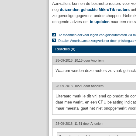
Aanvallers kunnen de besmette routers voor ve
nog
duizenden gehackte MikroTik-routers
ont
zo gevoelige gegevens onderscheppen. Gebruike
dringende advies om
te updaten
naar een nieuw
12 maanden cel voor legen van geldautomaten via m
Datalek Amerikaanse zorgverlener door phishingaan
Reacties (8)
28-09-2018, 10:15 door
Anoniem
Waarom worden deze routers zo vaak gehacke
28-09-2018, 10:21 door
Anoniem
Uiteraard merk je dit vrij snel op omdat de com
daar mee werkt, en een CPU belasting indicat
maar meestal gaat het niet onopgemerkt voorb
28-09-2018, 11:51 door
Anoniem