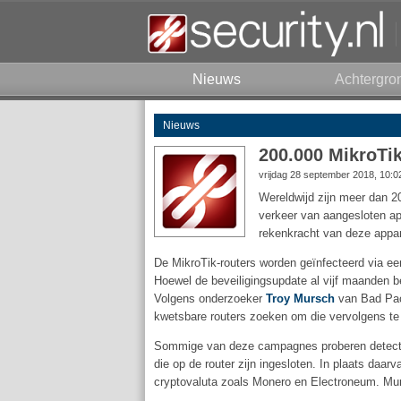
Nieuws
Achtergro
Nieuws
200.000 MikroTik
vrijdag 28 september 2018, 10:
Wereldwijd zijn meer dan 20
verkeer van aangesloten ap
rekenkracht van deze appar
De MikroTik-routers worden geïnfecteerd via een
Hoewel de beveiligingsupdate al vijf maanden be
Volgens onderzoeker
Troy Mursch
van Bad Pac
kwetsbare routers zoeken om die vervolgens te 
Sommige van deze campagnes proberen detectie
die op de router zijn ingesloten. In plaats daa
cryptovaluta zoals Monero en Electroneum. Murs