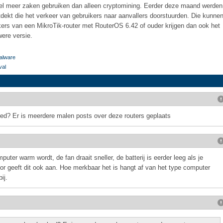
el meer zaken gebruiken dan alleen cryptomining. Eerder deze maand werden
dekt die het verkeer van gebruikers naar aanvallers doorstuurden. Die kunne
rs van een MikroTik-router met RouterOS 6.42 of ouder krijgen dan ook het
ere versie.
alware
val
d? Er is meerdere malen posts over deze routers geplaats
puter warm wordt, de fan draait sneller, de batterij is eerder leeg als je
or geeft dit ook aan. Hoe merkbaar het is hangt af van het type computer
ij.