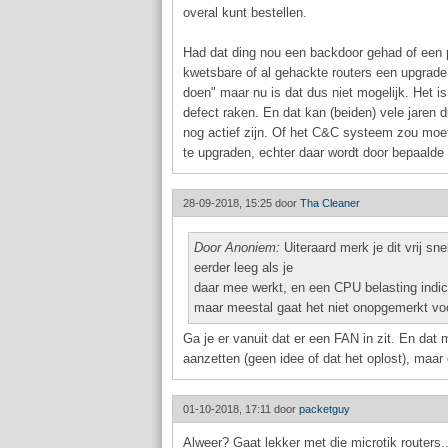
overal kunt bestellen.
Had dat ding nou een backdoor gehad of een 
kwetsbare of al gehackte routers een upgrad
doen" maar nu is dat dus niet mogelijk. Het 
defect raken. En dat kan (beiden) vele jaren 
nog actief zijn. Of het C&C systeem zou moe
te upgraden, echter daar wordt door bepaalde 
28-09-2018, 15:25 door
Tha Cleaner
Door Anoniem:
Uiteraard merk je dit vrij sn
eerder leeg als je
daar mee werkt, en een CPU belasting indic
maar meestal gaat het niet onopgemerkt voo
Ga je er vanuit dat er een FAN in zit. En dat 
aanzetten (geen idee of dat het oplost), maar 
01-10-2018, 17:11 door
packetguy
Alweer? Gaat lekker met die microtik routers.