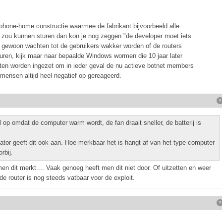
phone-home constructie waarmee de fabrikant bijvoorbeeld alle
e zou kunnen sturen dan kon je nog zeggen "de developer moet iets
is gewoon wachten tot de gebruikers wakker worden of de routers
duren, kijk maar naar bepaalde Windows wormen die 10 jaar later
ten worden ingezet om in ieder geval de nu actieve botnet members
mensen altijd heel negatief op gereageerd.
el op omdat de computer warm wordt, de fan draait sneller, de batterij is
ator geeft dit ook aan. Hoe merkbaar het is hangt af van het type computer
rbij.
men dit merkt.... Vaak genoeg heeft men dit niet door. Of uitzetten en weer
de router is nog steeds vatbaar voor de exploit.
.