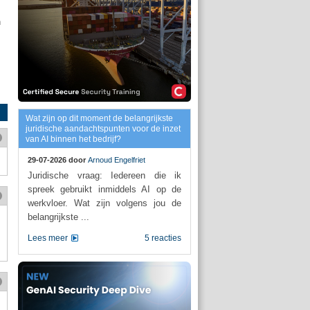
n
Wat zijn op dit moment de belangrijkste
juridische aandachtspunten voor de inzet
van AI binnen het bedrijf?
29-07-2026 door
Arnoud Engelfriet
Juridische vraag: Iedereen die ik
spreek gebruikt inmiddels AI op de
werkvloer. Wat zijn volgens jou de
belangrijkste ...
Lees meer
5 reacties