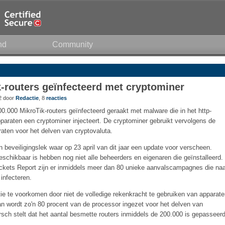
nd
Community
-routers geïnfecteerd met cryptominer
02 door
Redactie
, 8
reacties
0.000 MikroTik-routers geïnfecteerd geraakt met malware die in het http-
paraten een cryptominer injecteert. De cryptominer gebruikt vervolgens de
aten voor het delven van cryptovaluta.
 beveiligingslek waar op 23 april van dit jaar een update voor verscheen.
schikbaar is hebben nog niet alle beheerders en eigenaren die geïnstalleerd.
kets Report zijn er inmiddels meer dan 80 unieke aanvalscampagnes die naa
infecteren.
 te voorkomen door niet de volledige rekenkracht te gebruiken van apparate
rvan wordt zo'n 80 procent van de processor ingezet voor het delven van
ch stelt dat het aantal besmette routers inmiddels de 200.000 is gepasseerd