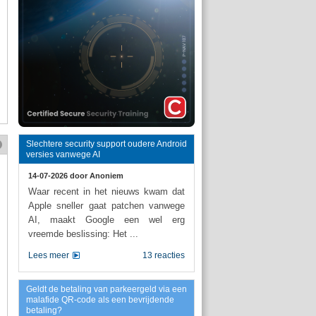
Slechtere security support oudere Android
versies vanwege AI
14-07-2026 door
Anoniem
Waar recent in het nieuws kwam dat
Apple sneller gaat patchen vanwege
AI, maakt Google een wel erg
vreemde beslissing: Het ...
Lees meer
13 reacties
Geldt de betaling van parkeergeld via een
malafide QR-code als een bevrijdende
betaling?