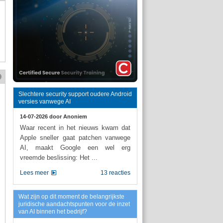
Slechtere security support oudere Android
versies vanwege AI
14-07-2026 door
Anoniem
Waar recent in het nieuws kwam dat
Apple sneller gaat patchen vanwege
AI, maakt Google een wel erg
vreemde beslissing: Het ...
Lees meer
13 reacties
Wat zijn op dit moment de belangrijkste
juridische aandachtspunten voor de inzet
van AI binnen het bedrijf?