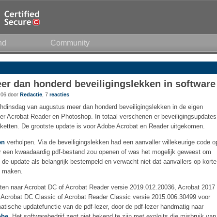
nd
Community
er dan honderd beveiligingslekken in software
:06 door
Redactie
, 7
reacties
chdinsdag van augustus meer dan honderd beveiligingslekken in de eigen
er Acrobat Reader en Photoshop. In totaal verschenen er beveiligingsupdates
kketten. De grootste update is voor Adobe Acrobat en Reader uitgekomen.
en
verholpen. Via de beveiligingslekken had een aanvaller willekeurige code o
er een kwaadaardig pdf-bestand zou openen of was het mogelijk geweest om
 de update als belangrijk bestempeld en verwacht niet dat aanvallers op korte
n maken.
aten naar Acrobat DC of Acrobat Reader versie 2019.012.20036, Acrobat 2017
 Acrobat DC Classic of Acrobat Reader Classic versie 2015.006.30499 voor
sche updatefunctie van de pdf-lezer, door de pdf-lezer handmatig naar
obe
. Het softwarebedrijf zegt niet bekend te zijn met exploits die misbruik van