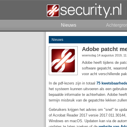
Nieuws
Achtergro
Nieuws
Adobe patcht me
woensdag 14 augustus 2019, 11
Adobe heeft tijdens de pat
software gepatcht, waarond
voor acht verschillende pa
In de pdf-lezers zijn in totaal
75 kwetsbaarhed
het systeem kunnen uitvoeren als een gebruik
bepaalde informatie te achterhalen. Adobe heeft
termijn misbruik van de gepatchte lekken zulle
Gebruikers krijgen het advies om "snel" te upd
of Acrobat Reader 2017 versie 2017.011.30144,
Windows en macOS. Updaten kan via de automati
updates te laten zoeken of de
website van Ad