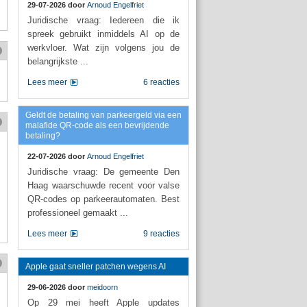
29-07-2026 door
Arnoud Engelfriet
Juridische vraag: Iedereen die ik
spreek gebruikt inmiddels AI op de
werkvloer. Wat zijn volgens jou de
belangrijkste ...
Lees meer
6 reacties
Geldt de betaling van parkeergeld via een
malafide QR-code als een bevrijdende
betaling?
22-07-2026 door
Arnoud Engelfriet
Juridische vraag: De gemeente Den
Haag waarschuwde recent voor valse
QR-codes op parkeerautomaten. Best
professioneel gemaakt ...
Lees meer
9 reacties
Apple gaat sneller patchen wegens AI
29-06-2026 door
meidoorn
Op 29 mei heeft Apple updates