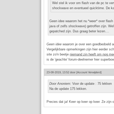
Wel stel ik voor om flash van de pc te verw
shockwave en eventueel quicktime. De kan
Geen idee waarom het nu *weer* over flash ga
java of zelfs shockwave) getroffen zijn. W
gepatched zijn. Dus graag beter lezen....
Geen idee waarom
je over een goedbedoeld ad
Vergelijkbare opmerkingen zijn hier eerder s
site zo'n beetje
niemand zin heeft om nog me
is de 'geachte' forum-deelnemer hier superb
23-08-2019, 13:52 door
[Account Verwijderd]
Door Anoniem:
Voor de update : 75 lekken
Na de update 175 lekken.
Precies dat ja! Keer op keer op keer. Ze zijn