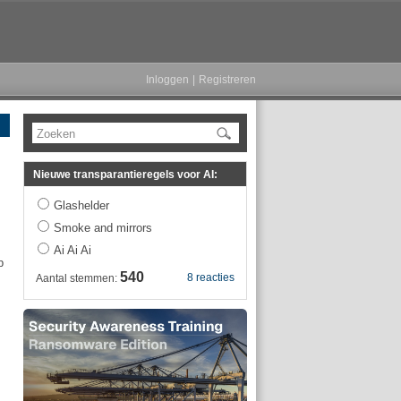
Inloggen
|
Registreren
Zoeken
Nieuwe transparantieregels voor AI:
Glashelder
Smoke and mirrors
Ai Ai Ai
p
540
8 reacties
Aantal stemmen: