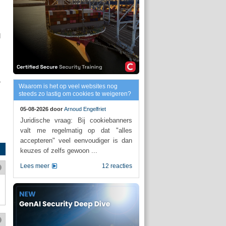
d
r
Waarom is het op veel websites nog
steeds zo lastig om cookies te weigeren?
05-08-2026 door
Arnoud Engelfriet
Juridische vraag: Bij cookiebanners
valt me regelmatig op dat "alles
accepteren" veel eenvoudiger is dan
keuzes of zelfs gewoon ...
Lees meer
12 reacties