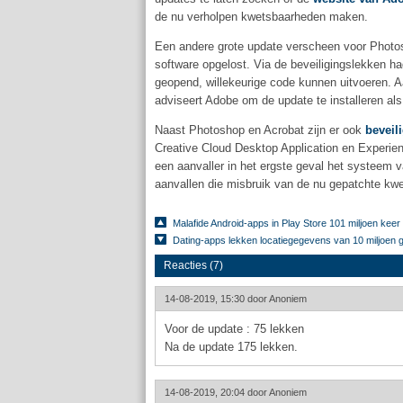
de nu verholpen kwetsbaarheden maken.
Een andere grote update verscheen voor Phot
software opgelost. Via de beveiligingslekken ha
geopend, willekeurige code kunnen uitvoeren. A
adviseert Adobe om de update te installeren als
Naast Photoshop en Acrobat zijn er ook
beveil
Creative Cloud Desktop Application en Experi
een aanvaller in het ergste geval het systeem 
aanvallen die misbruik van de nu gepatchte k
Malafide Android-apps in Play Store 101 miljoen kee
Dating-apps lekken locatiegegevens van 10 miljoen 
Reacties (7)
14-08-2019, 15:30 door
Anoniem
Voor de update : 75 lekken
Na de update 175 lekken.
14-08-2019, 20:04 door
Anoniem