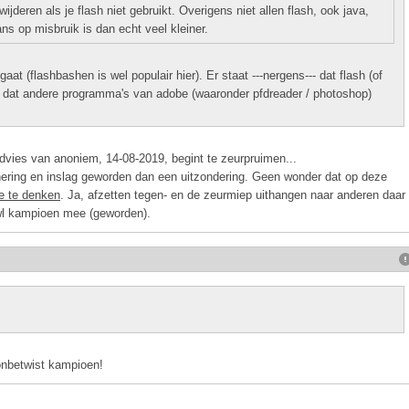
ijderen als je flash niet gebruikt. Overigens niet allen flash, ook java,
s op misbruik is dan echt veel kleiner.
at (flashbashen is wel populair hier). Er staat ---nergens--- dat flash (of
el dat andere programma's van adobe (waaronder pfdreader / photoshop)
vies van anoniem, 14-08-2019, begint te zeurpruimen...
chering en inslag geworden dan een uitzondering. Geen wonder dat op deze
e te denken
. Ja, afzetten tegen- en de zeurmiep uithangen naar anderen daar
owl kampioen mee (geworden).
 onbetwist kampioen!