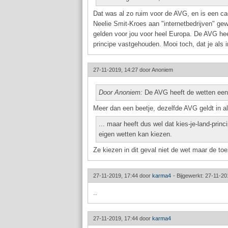
Dat was al zo ruim voor de AVG, en is een ca
Neelie Smit-Kroes aan "internetbedrijven" ge
gelden voor jou voor heel Europa. De AVG heef
principe vastgehouden. Mooi toch, dat je als i
27-11-2019, 14:27 door
Anoniem
Door Anoniem:
De AVG heeft de wetten een b
Meer dan een beetje, dezelfde AVG geldt in a
... maar heeft dus wel dat kies-je-land-princ
eigen wetten kan kiezen.
Ze kiezen in dit geval niet de wet maar de toe
27-11-2019, 17:44 door
karma4
-
Bijgewerkt: 27-11-20
..
27-11-2019, 17:44 door
karma4