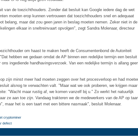
t van de toezichthouders. Zonder dat besluit kan Google iedere dag de wet
nten moeten erop kunnen vertrouwen dat toezichthouders snel en adequaat
ot belang, maar dat zou geen jaren in beslag moeten nemen. Zeker niet in de
kelingen elkaar in sneltreinvaart opvolgen", zegt Sandra Molenaar, directeur
 toezichthouder om haast te maken heeft de Consumentenbond de Autoriteit
"Dat hebben we gedaan omdat de AP binnen een redelijke termijn een besluit
ons ingediende handhavingsverzoek. Van een redelijke termijn is allang gee
er op zijn minst meer had moeten zeggen over het procesverloop en had moete
sluit alsnog te verwachten valt. "Maar wat we ook proberen, we krijgen maar
te: "Wacht maar rustig af, we komen vanzelf bij u." Zo werkt het natuurlijk
aar ze aan toe zijn. Vandaag trakteren we de medewerkers van de AP op taar
", maar het is een taart met een bittere nasmaak", besluit Molenaar.
met cryptominer
r defect