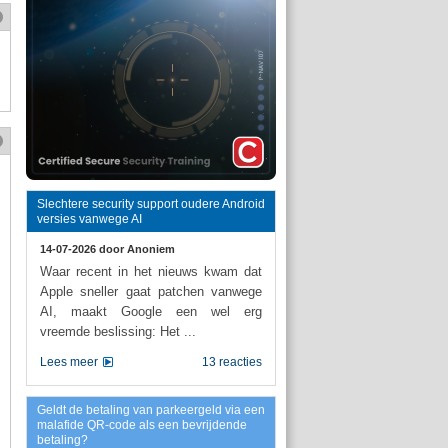
Slechtere security support oudere Android
versies vanwege AI
14-07-2026 door
Anoniem
Waar recent in het nieuws kwam dat
Apple sneller gaat patchen vanwege
AI, maakt Google een wel erg
vreemde beslissing: Het ...
Lees meer
13 reacties
Geldt de betaling van parkeergeld via een
malafide QR-code als een bevrijdende
betaling?