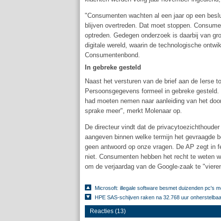
"Consumenten wachten al een jaar op een beslui
blijven overtreden. Dat moet stoppen. Consume
optreden. Gedegen onderzoek is daarbij van gro
digitale wereld, waarin de technologische ontwik
Consumentenbond.
In gebreke gesteld
Naast het versturen van de brief aan de Ierse
Persoonsgegevens formeel in gebreke gesteld. 
had moeten nemen naar aanleiding van het door 
sprake meer", merkt Molenaar op.
De directeur vindt dat de privacytoezichthoud
aangeven binnen welke termijn het gevraagde be
geen antwoord op onze vragen. De AP zegt in fei
niet. Consumenten hebben het recht te weten w
om de verjaardag van de Google-zaak te "vieren
Microsoft: illegale software besmet duizenden pc's 
HPE SAS-schijven raken na 32.768 uur onherstelbaa
Reacties (13)