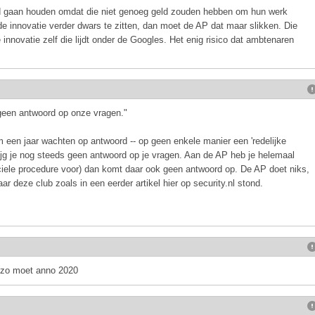
d gaan houden omdat die niet genoeg geld zouden hebben om hun werk
e innovatie verder dwars te zitten, dan moet de AP dat maar slikken. Die
de innovatie zelf die lijdt onder de Googles. Het enig risico dat ambtenaren
geen antwoord op onze vragen."
im een jaar wachten op antwoord -- op geen enkele manier een 'redelijke
rijg je nog steeds geen antwoord op je vragen. Aan de AP heb je helemaal
ficiele procedure voor) dan komt daar ook geen antwoord op. De AP doet niks,
ar deze club zoals in een eerder artikel hier op security.nl stond.
t zo moet anno 2020