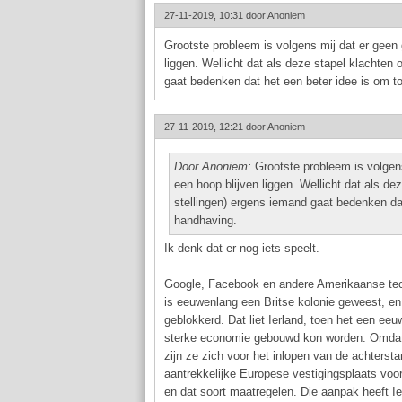
27-11-2019, 10:31 door
Anoniem
Grootste probleem is volgens mij dat er gee
liggen. Wellicht dat als deze stapel klachten
gaat bedenken dat het een beter idee is om t
27-11-2019, 12:21 door
Anoniem
Door Anoniem:
Grootste probleem is volgen
een hoop blijven liggen. Wellicht dat als d
stellingen) ergens iemand gaat bedenken dat
handhaving.
Ik denk dat er nog iets speelt.
Google, Facebook en andere Amerikaanse tech
is eeuwenlang een Britse kolonie geweest, en 
geblokkerd. Dat liet Ierland, toen het een ee
sterke economie gebouwd kon worden. Omdat z
zijn ze zich voor het inlopen van de achterst
aantrekkelijke Europese vestigingsplaats voo
en dat soort maatregelen. Die aanpak heeft I