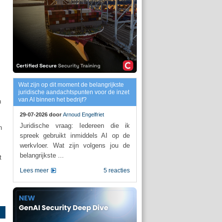
Wat zijn op dit moment de belangrijkste
juridische aandachtspunten voor de inzet
van AI binnen het bedrijf?
n
29-07-2026 door
Arnoud Engelfriet
Juridische vraag: Iedereen die ik
n
spreek gebruikt inmiddels AI op de
werkvloer. Wat zijn volgens jou de
belangrijkste ...
t
Lees meer
5 reacties