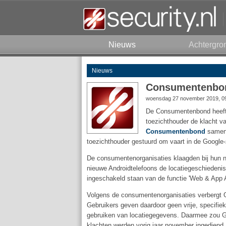
Nieuws
Achtergro
Nieuws
Consumentenbond
woensdag 27 november 2019, 0
De Consumentenbond heeft 
toezichthouder de klacht v
Consumentenbond
samen 
toezichthouder gestuurd om vaart in de Google
De consumentenorganisaties klaagden bij hun n
nieuwe Androidtelefoons de locatiegeschiedenis
ingeschakeld staan van de functie 'Web & App A
Volgens de consumentenorganisaties verbergt G
Gebruikers geven daardoor geen vrije, specifi
gebruiken van locatiegegevens. Daarmee zou 
klachten werden vorig jaar november ingediend, m