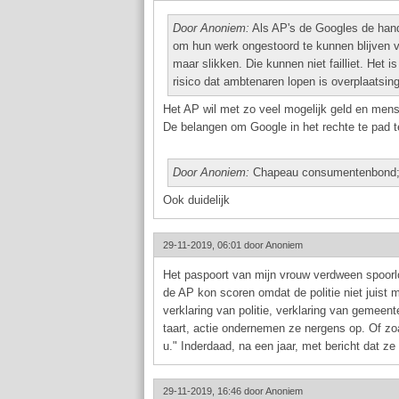
Door Anoniem:
Als AP's de Googles de han
om hun werk ongestoord te kunnen blijven v
maar slikken. Die kunnen niet failliet. Het i
risico dat ambtenaren lopen is overplaatsing
Het AP wil met zo veel mogelijk geld en men
De belangen om Google in het rechte te pad te 
Door Anoniem:
Chapeau consumentenbond; w
Ook duidelijk
29-11-2019, 06:01 door
Anoniem
Het paspoort van mijn vrouw verdween spoorlo
de AP kon scoren omdat de politie niet juist
verklaring van politie, verklaring van gemee
taart, actie ondernemen ze nergens op. Of z
u." Inderdaad, na een jaar, met bericht dat ze
29-11-2019, 16:46 door
Anoniem