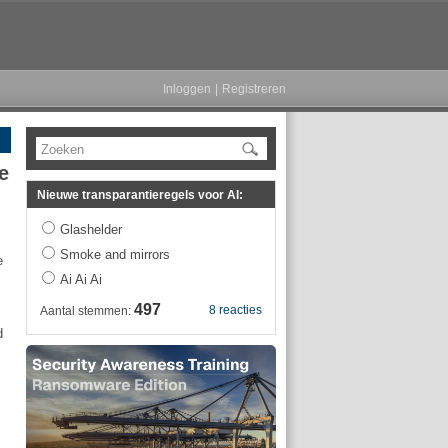
Inloggen
|
Registreren
Zoeken
e
Nieuwe transparantieregels voor AI:
Glashelder
Smoke and mirrors
e
Ai Ai Ai
497
8 reacties
Aantal stemmen:
d