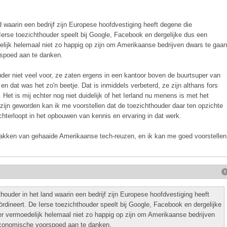
 waarin een bedrijf zijn Europese hoofdvestiging heeft degene die
Ierse toezichthouder speelt bij Google, Facebook en dergelijke dus een
delijk helemaal niet zo happig op zijn om Amerikaanse bedrijven dwars te gaan
rspoed aan te danken.
uder niet veel voor, ze zaten ergens in een kantoor boven de buurtsuper van
 en dat was het zo'n beetje. Dat is inmiddels verbeterd, ze zijn althans fors
. Het is mij echter nog niet duidelijk of het Ierland nu menens is met het
ijn geworden kan ik me voorstellen dat de toezichthouder daar ten opzichte
hterloopt in het opbouwen van kennis en ervaring in dat werk.
pakken van gehaaide Amerikaanse tech-reuzen, en ik kan me goed voorstellen
ouder in het land waarin een bedrijf zijn Europese hoofdvestiging heeft
rdineert. De Ierse toezichthouder speelt bij Google, Facebook en dergelijke
 er vermoedelijk helemaal niet zo happig op zijn om Amerikaanse bedrijven
economische voorspoed aan te danken.