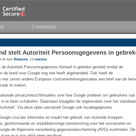
nd
Community
 stelt Autoriteit Persoonsgegevens in gebrek
9:45 door
Redactie
, 13
reacties
de Autoriteit Persoonsgegevens formeel in gebreke gesteld omdat de
an de bond over Google nog niet heeft afgehandeld. Ook heeft de
met zeven andere Europese consumentenorganisaties een brief aan de Iers
-zaak te maken.
ationale privacytoezichthouders over hoe Google probeert om gebruikers van
 in te laten schakelen. Daarnaast klaagden de organisaties over het standaar
ctiviteit'. Via deze optie verzamelt Google ook locatiegegevens.
oogle cruciale informatie en maakt het gebruik van sturende knoppen.
eke, geïnformeerde en ondubbelzinnige toestemming voor het verzamelen en
Google de Algemene verordening gegevensbescherming (AVG) overtreden. De
aar er is nog altijd geen resultaat.