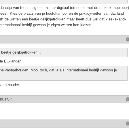
deautje van toenmalig commissar digitaal (en notoir met-de-muziek-meeloper)
weest. Kies de plaats van je hoofdkantoor en de privacywetten van dat land
t de wetten een beetje gelijkgetrokken maar heeft dus wel dat kies-je-land-
nternationaal bedrijf gewoon je eigen wetten kan kiezen.
eetje gelijkgetrokken...
lle EU-landen.
ipe vastgehouden. Mooi toch, dat je als internationaal bedrijf gewoon je
zichthouder.
19, 17:44