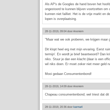
Als AP's de Googles de hand boven het hoof
ongestoord te kunnen blijven voortzetten om d
kunnen niet failliet. Het is de vrije markt en 
lopen is overplaatsing.
28-11-2019, 09:04 door
Anoniem
"Maar wat we ook proberen, we krijgen maar 
Dit klopt heel erg met mijn ervaring. Eerst ru
termijn'. En wordt je brief beantwoord? Dan k
niks. Stuur je dan een klacht (daar is een of
wil niks doen. Er moet zeker niet meer geld na
Mooi gedaan Consumentenbond!
28-11-2019, 14:09 door
Anoniem
Chapeau consumentenbond; wel triest dat di
28-11-2019, 20:36 door
karma4