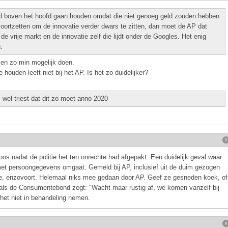
d boven het hoofd gaan houden omdat die niet genoeg geld zouden hebben
oortzetten om de innovatie verder dwars te zitten, dan moet de AP dat
s de vrije markt en de innovatie zelf die lijdt onder de Googles. Het enig
.
sen zo min mogelijk doen.
houden leeft niet bij het AP. Is het zo duidelijker?
el triest dat dit zo moet anno 2020
os nadat de politie het ten onrechte had afgepakt. Een duidelijk geval waar
 met persoongegevens omgaat. Gemeld bij AP, inclusief uit de duim gezogen
nte, enzovoort. Helemaal niks mee gedaan door AP. Geef ze gesneden koek, of
oals de Consumentebond zegt: "Wacht maar rustig af, we komen vanzelf bij
 het niet in behandeling nemen.