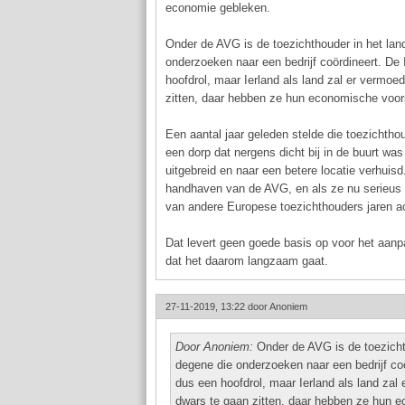
economie gebleken.
Onder de AVG is de toezichthouder in het land
onderzoeken naar een bedrijf coördineert. De 
hoofdrol, maar Ierland als land zal er vermoe
zitten, daar hebben ze hun economische voo
Een aantal jaar geleden stelde die toezichtho
een dorp dat nergens dicht bij in de buurt was
uitgebreid en naar een betere locatie verhuisd
handhaven van de AVG, en als ze nu serieus z
van andere Europese toezichthouders jaren ac
Dat levert geen goede basis op voor het aan
dat het daarom langzaam gaat.
27-11-2019, 13:22 door
Anoniem
Door Anoniem:
Onder de AVG is de toezichth
degene die onderzoeken naar een bedrijf coö
dus een hoofdrol, maar Ierland als land zal
dwars te gaan zitten, daar hebben ze hun 