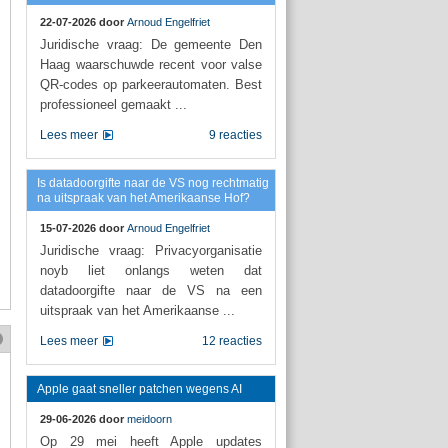
22-07-2026 door
Arnoud Engelfriet
Juridische vraag: De gemeente Den
Haag waarschuwde recent voor valse
QR-codes op parkeerautomaten. Best
professioneel gemaakt ...
Lees meer
9 reacties
Is datadoorgifte naar de VS nog rechtmatig
na uitspraak van het Amerikaanse Hof?
15-07-2026 door
Arnoud Engelfriet
Juridische vraag: Privacyorganisatie
noyb liet onlangs weten dat
datadoorgifte naar de VS na een
uitspraak van het Amerikaanse ...
Lees meer
12 reacties
Apple gaat sneller patchen wegens AI
29-06-2026 door
meidoorn
Op 29 mei heeft Apple updates