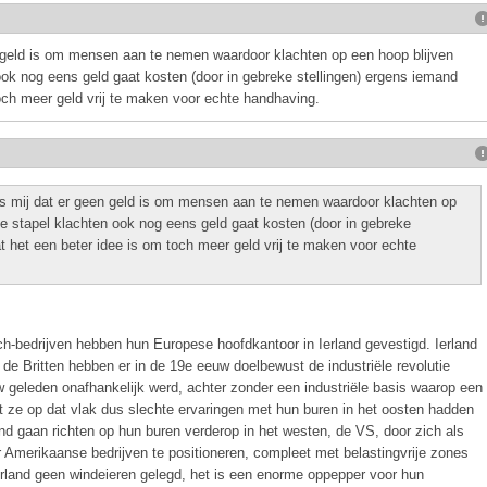
n geld is om mensen aan te nemen waardoor klachten op een hoop blijven
 ook nog eens geld gaat kosten (door in gebreke stellingen) ergens iemand
och meer geld vrij te maken voor echte handhaving.
s mij dat er geen geld is om mensen aan te nemen waardoor klachten op
eze stapel klachten ook nog eens geld gaat kosten (door in gebreke
 het een beter idee is om toch meer geld vrij te maken voor echte
-bedrijven hebben hun Europese hoofdkantoor in Ierland gevestigd. Ierland
de Britten hebben er in de 19e eeuw doelbewust de industriële revolutie
uw geleden onafhankelijk werd, achter zonder een industriële basis waarop een
e op dat vlak dus slechte ervaringen met hun buren in het oosten hadden
and gaan richten op hun buren verderop in het westen, de VS, door zich als
r Amerikaanse bedrijven te positioneren, compleet met belastingvrije zones
erland geen windeieren gelegd, het is een enorme oppepper voor hun