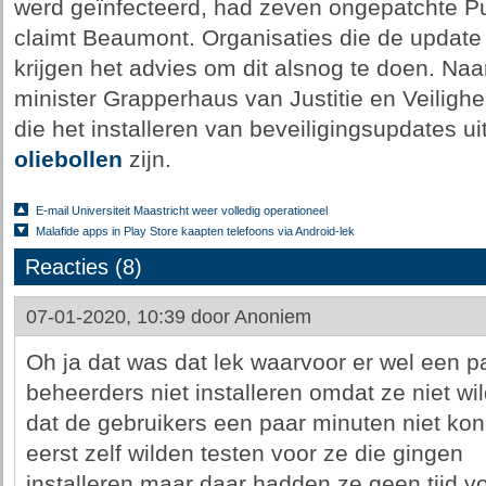
werd geïnfecteerd, had zeven ongepatchte Pu
claimt Beaumont. Organisaties die de update 
krijgen het advies om dit alsnog te doen. Naar
minister Grapperhaus van Justitie en Veilighe
die het installeren van beveiligingsupdates ui
oliebollen
zijn.
E-mail Universiteit Maastricht weer volledig operationeel
Malafide apps in Play Store kaapten telefoons via Android-lek
Reacties (8)
07-01-2020, 10:39 door
Anoniem
Oh ja dat was dat lek waarvoor er wel een 
beheerders niet installeren omdat ze niet wi
dat de gebruikers een paar minuten niet ko
eerst zelf wilden testen voor ze die gingen
installeren maar daar hadden ze geen tijd v