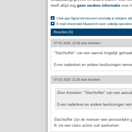
heeft altijd nog
geen verdere informatie
over h
Chat-app Signal introduceert eenmalig te bekijken af
E-mail Universiteit Maastricht weer volledig operation
Reacties (6)
07-01-2020, 10:36 door
Anoniem
"Slachtoffer" van een aanval mogelijk gemaak
Even nadenken en andere beslissingen nemen 
07-01-2020, 11:28 door
Anoniem
Door Anoniem:
"Slachtoffer" van een aanval
Even nadenken en andere beslissingen neme
Slachtoffer zijn de mensen wier persoonlijke 
Ik zie een class action suit aankomen.