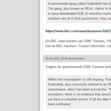
A ransomware gang called Sodinokibi has to
The gang, also known as REvil, claims to 
to have downloaded 5GB of sensitive custome
numbers are all in their possession, they sa
https://www.bbc.com/news/business-5101
De BBC roept klanten van GWK Travelex, HSBC
met de BBC reporters. Contact informatie, co
08-01-2020, 10:38 door
Anoniem
Volgens de gearchiveerde GWK Travelex press r
Whilst the investigation is still ongoing, T
Sodinokibi, also commonly referred to as RE
ransomware, which has been successful. To
encryption, there is no evidence that stru
yet have a complete picture of all the data 
been exfiltrated.