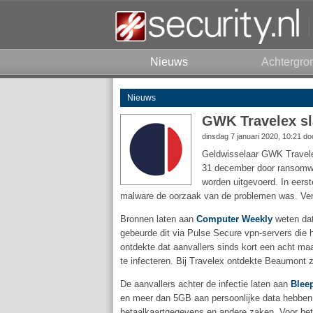
Nieuws
Achtergro
Nieuws
GWK Travelex sl
dinsdag 7 januari 2020, 10:21 d
Geldwisselaar GWK Travelex
31 december door ransomwar
worden uitgevoerd. In eerst
malware de oorzaak van de problemen was. Verd
Bronnen laten aan
Computer Weekly
weten dat
gebeurde dit via Pulse Secure vpn-servers die h
ontdekte dat aanvallers sinds kort een acht m
te infecteren. Bij Travelex ontdekte Beaumont
De aanvallers achter de infectie laten aan
Blee
en meer dan 5GB aan persoonlijke data hebben 
betaalkaartgegevens en andere zaken. Voor het o