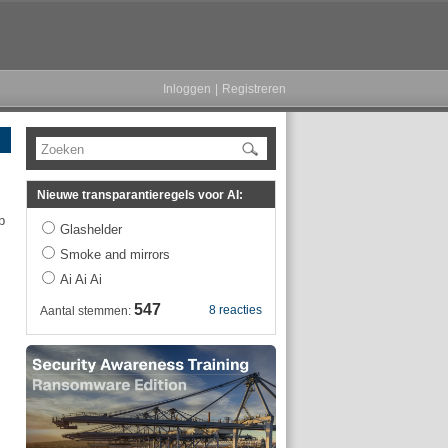
Inloggen
|
Registreren
Zoeken
Nieuwe transparantieregels voor AI:
p
Glashelder
Smoke and mirrors
Ai Ai Ai
547
8 reacties
Aantal stemmen: