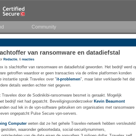
nd
Community
achtoffer van ransomware en datadiefstal
oor
Redactie
, 6
reacties
 is slachtoffer van ransomware en datadiefstal geworden. Het bedrijf werd o
e getroffen waardoor er geen transacties via de online platformen konden
e instantie sprak Travelex over "
it-problemen
", maar later verklaarde het dat
ere details werden echter niet gegeven.
 Travelex door de Sodinikibi-ransomware besmet is geraakt. Mogelijk
et bedrijf niet had gepatcht. Beveiligingsonderzoeker
Kevin Beaumont
aanden oud lek in de vpn-software gebruiken om organisaties met ransomware
 zeven ongepatcht Pulse Secure vpn-servers.
ping Computer
weten dat ze het gehele Travelex-netwerk hebben versleuteld
gestolen, waaronder geboortedata, social-securitynummers,
ntsleutelen van de data eisen de aanvallers 3 miljoen dollar. Travelex zelf