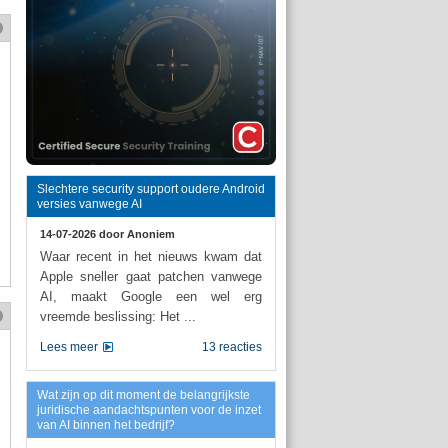
Slechtere security support oudere Android
versies vanwege AI
14-07-2026 door
Anoniem
Waar recent in het nieuws kwam dat
Apple sneller gaat patchen vanwege
AI, maakt Google een wel erg
vreemde beslissing: Het ...
Lees meer
13 reacties
Wat zijn op dit moment de belangrijkste
juridische aandachtspunten voor de inzet
van AI binnen het bedrijf?