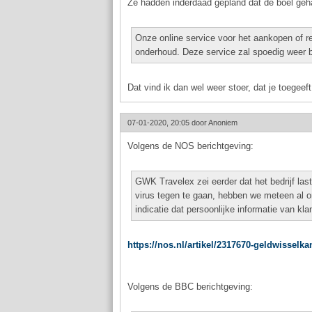
Ze hadden inderdaad gepland dat de boel ge
Onze online service voor het aankopen of re
onderhoud. Deze service zal spoedig weer b
Dat vind ik dan wel weer stoer, dat je toegeeft
07-01-2020, 20:05 door
Anoniem
Volgens de NOS berichtgeving:
GWK Travelex zei eerder dat het bedrijf las
virus tegen te gaan, hebben we meteen al on
indicatie dat persoonlijke informatie van kl
https://nos.nl/artikel/2317670-geldwisselk
Volgens de BBC berichtgeving: