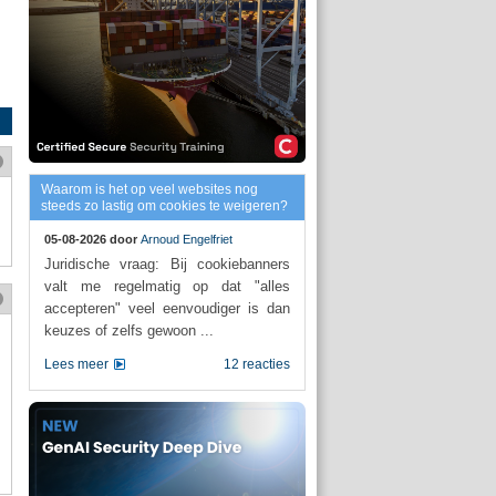
Waarom is het op veel websites nog
steeds zo lastig om cookies te weigeren?
05-08-2026 door
Arnoud Engelfriet
Juridische vraag: Bij cookiebanners
valt me regelmatig op dat "alles
accepteren" veel eenvoudiger is dan
keuzes of zelfs gewoon ...
Lees meer
12 reacties