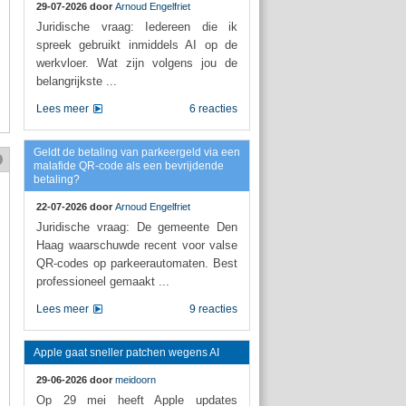
29-07-2026 door
Arnoud Engelfriet
Juridische vraag: Iedereen die ik
spreek gebruikt inmiddels AI op de
werkvloer. Wat zijn volgens jou de
belangrijkste ...
Lees meer
6 reacties
Geldt de betaling van parkeergeld via een
malafide QR-code als een bevrijdende
betaling?
22-07-2026 door
Arnoud Engelfriet
Juridische vraag: De gemeente Den
Haag waarschuwde recent voor valse
QR-codes op parkeerautomaten. Best
professioneel gemaakt ...
Lees meer
9 reacties
Apple gaat sneller patchen wegens AI
29-06-2026 door
meidoorn
Op 29 mei heeft Apple updates