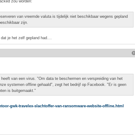
hacked zou worden:
serveren van vreemde valuta is tijdelijk niet beschikbaar wegens gepland
eschikbaar zijn.
 dat je het zelf gepland had....
t heeft van een virus. "Om data te beschermen en verspreiding van het
ze systemen offline gehaald", zegt het bedrijf op Facebook. "Er is geen
anten is buitgemaakt."
antoor-gwk-travelex-slachtoffer-van-ransomware-website-offline.html