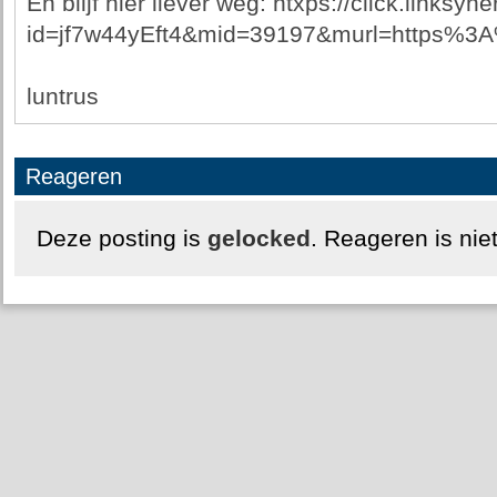
En blijf hier liever weg: htxps://click.linksy
id=jf7w44yEft4&mid=39197&murl=https%
luntrus
Reageren
Deze posting is
gelocked
. Reageren is nie