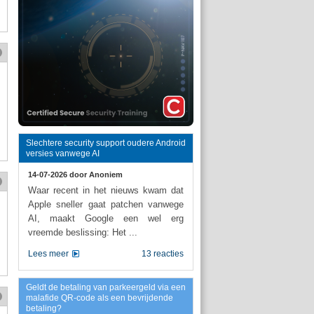
Slechtere security support oudere Android
versies vanwege AI
14-07-2026 door
Anoniem
Waar recent in het nieuws kwam dat
Apple sneller gaat patchen vanwege
AI, maakt Google een wel erg
vreemde beslissing: Het ...
Lees meer
13 reacties
Geldt de betaling van parkeergeld via een
malafide QR-code als een bevrijdende
betaling?