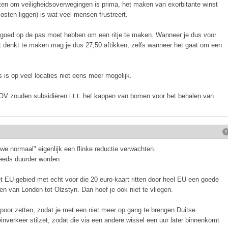
ten om veiligheidsoverwegingen is prima, het maken van exorbitante winst
osten liggen) is wat veel mensen frustreert.
 tegoed op de pas moet hebben om een ritje te maken. Wanneer je dus voor
t denkt te maken mag je dus 27,50 aftikken, zelfs wanneer het gaat om een
s is op veel locaties niet eens meer mogelijk.
 OV zouden subsidiëren i.t.t. het kappen van bomen voor het behalen van
uwe normaal" eigenlijk een flinke reductie verwachten.
teeds duurder worden.
et EU-gebied met echt voor die 20 euro-kaart ritten door heel EU een goede
n van Londen tot Olzstyn. Dan hoef je ook niet te vliegen.
spoor zetten, zodat je met een niet meer op gang te brengen Duitse
nverkeer stilzet, zodat die via een andere wissel een uur later binnenkomt