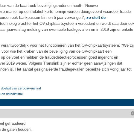
uur van de kaart ook beveiligingsredenen heeft. "Nieuwe
e manier op een relatief korte termijn worden doorgevoerd waardoor fraude
worden ook bankpassen binnen 5 jaar vervangen",
zo stelt de
 technologie achter het OV-chipkaartsysteem verouderd en wordt daardoor oo
aar jaarverslag melding van eventuele hackgevallen en in 2019 zijn er enkele
n verantwoordelijk voor het functioneren van het OV-chipkaartsysteem. "We zi
jn voor wie het kraken van de beveiliging van de OV-chipkaart een
n op de voet en hebben de fraudedetectieprocessen goed ingericht en
 over 2019 weten. Volgens Translink zijn er echter geen aanwijzingen dat
den is. Het aantal gesignaleerde fraudegevallen beperkte zich vorig jaar tot
 doelwit van zeroday-aanval
 en datadiefstal
eel gefraudeerd.
n de gaten houden.