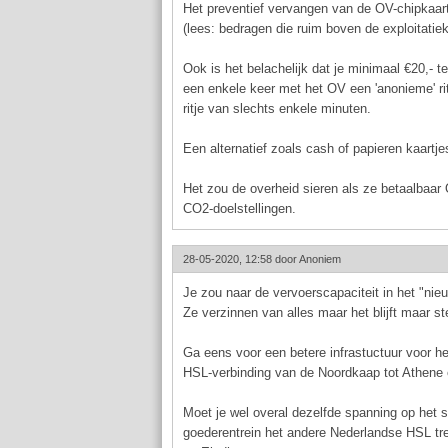
Het preventief vervangen van de OV-chipkaar
(lees: bedragen die ruim boven de exploitatiek
Ook is het belachelijk dat je minimaal €20,-
een enkele keer met het OV een 'anonieme' ri
ritje van slechts enkele minuten.
Een alternatief zoals cash of papieren kaartje
Het zou de overheid sieren als ze betaalbaar
CO2-doelstellingen.
28-05-2020, 12:58 door
Anoniem
Je zou naar de vervoerscapaciteit in het "nie
Ze verzinnen van alles maar het blijft maar s
Ga eens voor een betere infrastuctuur voor h
HSL-verbinding van de Noordkaap tot Athene e
Moet je wel overal dezelfde spanning op het 
goederentrein het andere Nederlandse HSL trei