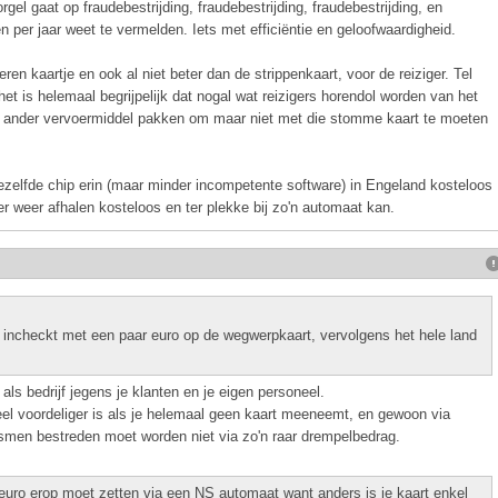
rgel gaat op fraudebestrijding, fraudebestrijding, fraudebestrijding, en
n per jaar weet te vermelden. Iets met efficiëntie en geloofwaardigheid.
ren kaartje en ook al niet beter dan de strippenkaart, voor de reiziger. Tel
 het is helemaal begrijpelijk dat nogal wat reizigers horendol worden van het
n ander vervoermiddel pakken om maar niet met die stomme kaart te moeten
dezelfde chip erin (maar minder incompetente software) in Engeland kosteloos
er weer afhalen kosteloos en ter plekke bij zo'n automaat kan.
incheckt met een paar euro op de wegwerpkaart, vervolgens het hele land
ls bedrijf jegens je klanten en je eigen personeel.
eel voordeliger is als je helemaal geen kaart meeneemt, en gewoon via
men bestreden moet worden niet via zo'n raar drempelbedrag.
 euro erop moet zetten via een NS automaat want anders is je kaart enkel