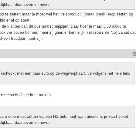
 blijkbaar daarboven verheven.
p te zetten maar je moet wel het "reisproduct" (braak braak) erop zetten op
do er al op staat.
 de klanten dan de busmaatschappijen. Daar hoef je maar 3.50 saldo te
ook ver boven komen, maar zij gaan er kennelijk niet (zoals de NS) vanuit dat
l een fraudeur moet zijn.
incheckt met een paar euro op de wegwerpkaart, vervolgens het hele land
e treinreis die je kunt maken.
 euro erop moet zetten via een NS automaat want anders is je kaart enkel
 blijkbaar daarboven verheven.