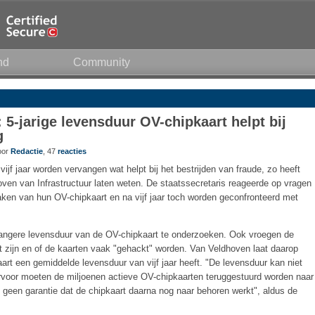
nd
Community
: 5-jarige levensduur OV-chipkaart helpt bij
g
oor
Redactie
, 47
reacties
ijf jaar worden vervangen wat helpt bij het bestrijden van fraude, zo heeft
oven van Infrastructuur laten weten. De staatssecretaris reageerde op vragen
en van hun OV-chipkaart en na vijf jaar toch worden geconfronteerd met
angere levensduur van de OV-chipkaart te onderzoeken. Ook vroegen de
rt zijn en of de kaarten vaak "gehackt" worden. Van Veldhoven laat daarop
art een gemiddelde levensduur van vijf jaar heeft. "De levensduur kan niet
voor moeten de miljoenen actieve OV-chipkaarten teruggestuurd worden naar
, geen garantie dat de chipkaart daarna nog naar behoren werkt", aldus de