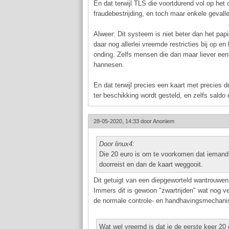
En dat terwijl TLS die voortdurend vol op het o
fraudebestrijding, en toch maar enkele gevalle
Alweer: Dit systeem is niet beter dan het papie
daar nog allerlei vreemde restricties bij op en
onding. Zelfs mensen die dan maar liever ee
hannesen.
En dat terwijl precies een kaart met precies 
ter beschikking wordt gesteld, en zelfs saldo 
28-05-2020, 14:33 door
Anoniem
Door linux4:
Die 20 euro is om te voorkomen dat iemand 
doorreist en dan de kaart weggooit.
Dit getuigt van een diepgeworteld wantrouwen a
Immers dit is gewoon "zwartrijden" wat nog v
de normale controle- en handhavingsmechanis
Wat wel vreemd is dat je de eerste keer 20