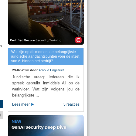
k
jn
Wat zijn op dit moment de belangrijkste
juridische aandachtspunten voor de inzet
van AI binnen het bedrijf?
29-07-2026 door
Arnoud Engelfriet
Juridische vraag: Iedereen die ik
spreek gebruikt inmiddels AI op de
werkvloer. Wat zijn volgens jou de
belangrijkste ...
Lees meer
5 reacties