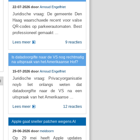
22-07-2026 door
Arnoud Engelfriet
Juridische vraag: De gemeente Den
Haag waarschuwde recent voor valse
QR-codes op parkeerautomaten. Best
professioneel gemaakt ...
Lees meer
9 reacties
Is datadoorgifte naar de VS nog rechtmatig
na uitspraak van het Amerikaanse Hof?
15-07-2026 door
Arnoud Engelfriet
Juridische vraag: Privacyorganisatie
noyb liet onlangs weten dat
datadoorgifte naar de VS na een
uitspraak van het Amerikaanse ...
Lees meer
12 reacties
Apple gaat sneller patchen wegens AI
29-06-2026 door
meidoorn
Op 29 mei heeft Apple updates