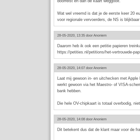
doorreist en dan de kaart weggooit.
Wat wel vreemd is dat je de eerste keer 20 eu
voor regionale vervoerders, de NS is blijkbaa
28-05-2020, 13:35 door
Anoniem
Daarom heb ik ook een petitie papieren treinka
https://petities.nl/petitions/het-vertrouwde-pap
28-05-2020, 14:07 door
Anoniem
Laat mij gewoon in- en uitchecken met Apple P
werkt gewoon via het Maestro- of VISA-schem
bank hebben.
Die hele OV-chipkaart is totaal overbodig, ni
28-05-2020, 14:08 door
Anoniem
Dit betekent dus dat de klant maar voor de fr