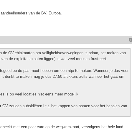
e aandeelhouders van de BV. Europa.
n de OV-chipkaarten om veiligheidsoverwegingen is prima, het maken van
oven de exploitatiekosten liggen) is wat veel mensen frustreert.
,- tegoed op de pas moet hebben om een ritje te maken. Wanneer je dus voor
rit denkt te maken mag je dus 27,50 aftikken, zelfs wanneer het gaat om
jes is op veel locaties niet eens meer mogelijk.
ar OV zouden subsidiëren i.t.t. het kappen van bomen voor het behalen van
ncheckt met een paar euro op de wegwerpkaart, vervolgens het hele land