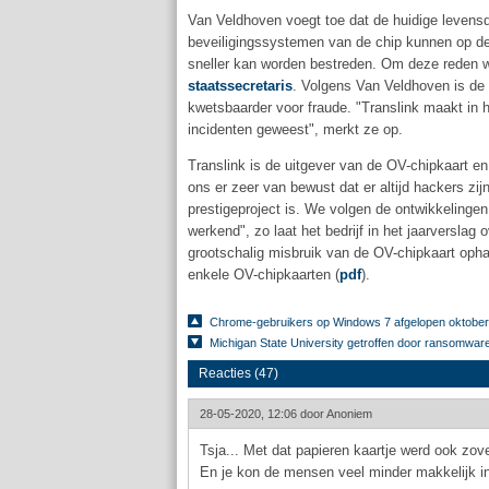
Van Veldhoven voegt toe dat de huidige levensd
beveiligingssystemen van de chip kunnen op dez
sneller kan worden bestreden. Om deze reden 
staatssecretaris
. Volgens Van Veldhoven is de
kwetsbaarder voor fraude. "Translink maakt in h
incidenten geweest", merkt ze op.
Translink is de uitgever van de OV-chipkaart e
ons er zeer van bewust dat er altijd hackers zi
prestigeproject is. We volgen de ontwikkelinge
werkend", zo laat het bedrijf in het jaarverslag
grootschalig misbruik van de OV-chipkaart ophan
enkele OV-chipkaarten (
pdf
).
Chrome-gebruikers op Windows 7 afgelopen oktober
Michigan State University getroffen door ransomware
Reacties (47)
28-05-2020, 12:06 door
Anoniem
Tsja... Met dat papieren kaartje werd ook zov
En je kon de mensen veel minder makkelijk i