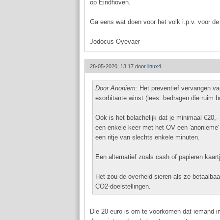
op Eindhoven.
Ga eens wat doen voor het volk i.p.v. voor d
Jodocus Oyevaer
28-05-2020, 13:17 door
linux4
Door Anoniem:
Het preventief vervangen va
exorbitante winst (lees: bedragen die ruim b
Ook is het belachelijk dat je minimaal €20
een enkele keer met het OV een 'anonieme' 
een ritje van slechts enkele minuten.
Een alternatief zoals cash of papieren kaart
Het zou de overheid sieren als ze betaalba
CO2-doelstellingen.
Die 20 euro is om te voorkomen dat iemand i