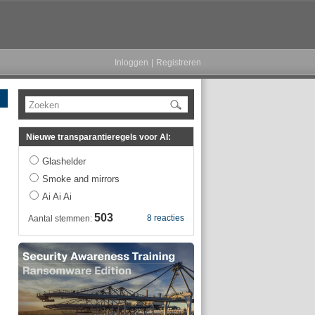
Inloggen
|
Registreren
Zoeken
Nieuwe transparantieregels voor AI:
Glashelder
Smoke and mirrors
Ai Ai Ai
503
8 reacties
Aantal stemmen: