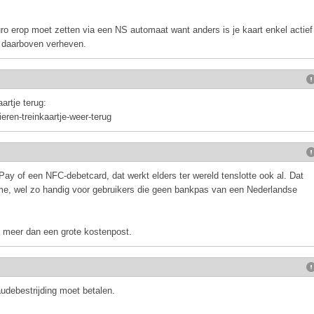
ro erop moet zetten via een NS automaat want anders is je kaart enkel actief
r daarboven verheven.
artje terug:
ieren-treinkaartje-weer-terug
ay of een NFC-debetcard, dat werkt elders ter wereld tenslotte ook al. Dat
e, wel zo handig voor gebruikers die geen bankpas van een Nederlandse
et meer dan een grote kostenpost.
audebestrijding moet betalen.