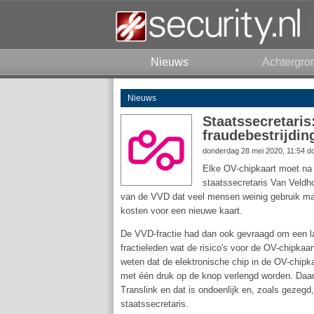
Nieuws
Achtergro
Nieuws
Staatssecretaris
fraudebestrijdin
donderdag 28 mei 2020, 11:54 d
Elke OV-chipkaart moet na v
staatssecretaris Van Veldh
van de VVD dat veel mensen weinig gebruik mak
kosten voor een nieuwe kaart.
De VVD-fractie had dan ook gevraagd om een l
fractieleden wat de risico's voor de OV-chipkaa
weten dat de elektronische chip in de OV-chipka
met één druk op de knop verlengd worden. Daar
Translink en dat is ondoenlijk en, zoals gezegd
staatssecretaris.