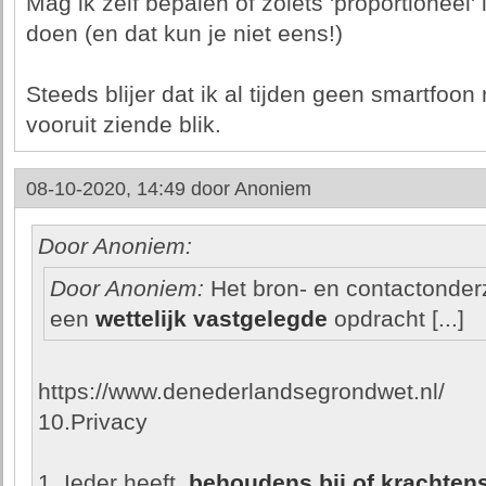
Mag ik zelf bepalen of zoiets 'proportioneel' i
doen (en dat kun je niet eens!)
Steeds blijer dat ik al tijden geen smartfo
vooruit ziende blik.
08-10-2020, 14:49 door
Anoniem
Door Anoniem:
Door Anoniem:
Het bron- en contactonder
een
wettelijk vastgelegde
opdracht [...]
https://www.denederlandsegrondwet.nl/
10.Privacy
1. Ieder heeft,
behoudens bij of krachtens