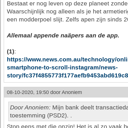
Bestaat er nog leven op deze planeet zonde
Waarschijnlijk nog alleen als je het armetie
een modderpoel slijt. Zelfs apen zijn sinds 
Allemaal appende naäpers aan de app.
(1)
:
https://www.news.com.au/technology/onl
smartphone-to-scroll-instagram/news-
story/fc37f4855773f177aefb9453abd619c
08-10-2020, 19:50 door
Anoniem
Door Anoniem:
Mijn bank deelt transactied
toestemming (PSD2). .
Stop eens met die onzin! Het is al zo vaak 