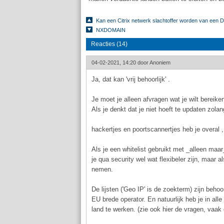
Kan een Citrix netwerk slachtoffer worden van een
NXDOMAIN
Reacties (14)
04-02-2021, 14:20 door
Anoniem
Ja, dat kan 'vrij behoorlijk' .
Je moet je alleen afvragen wat je wilt bereike
Als je denkt dat je niet hoeft te updaten zol
hackertjes en poortscannertjes heb je overal 
Als je een whitelist gebruikt met _alleen maar
je qua security wel wat flexibeler zijn, maar al
nemen.
De lijsten ('Geo IP' is de zoekterm) zijn beh
EU brede operator. En natuurlijk heb je in a
land te werken. (zie ook hier de vragen, vaak 