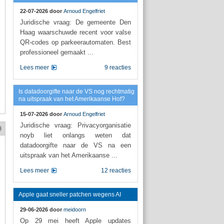
22-07-2026 door
Arnoud Engelfriet
Juridische vraag: De gemeente Den
Haag waarschuwde recent voor valse
QR-codes op parkeerautomaten. Best
professioneel gemaakt ...
Lees meer
9 reacties
Is datadoorgifte naar de VS nog rechtmatig
na uitspraak van het Amerikaanse Hof?
15-07-2026 door
Arnoud Engelfriet
Juridische vraag: Privacyorganisatie
noyb liet onlangs weten dat
datadoorgifte naar de VS na een
uitspraak van het Amerikaanse ...
Lees meer
12 reacties
Apple gaat sneller patchen wegens AI
29-06-2026 door
meidoorn
Op 29 mei heeft Apple updates