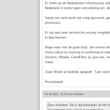
Er zitten op de Nederlandse infrastructuur oo
Nederland is beslist geen uitzondering w.b. 
Vanuit ons land wordt ook volop gescamd, ges
provincies).
Er zijn wat meer technische security mogelijk
te beschermen.
Begin eens met de grote boys, die vormen de g
mono-cultuur en tracking en profilering en ied
Amazon, Alibaba, CloudFlare, ja, juist dus, me
maar).
Zoals Briolet al duidelijk aangeeft: "Leer vee
#sockpuppet
05-02-2021, 15:40 door
Anoniem
Door Anoniem:
Dit is discrimineren en het in
bijvoorbeeld geen signal mag gebruiken