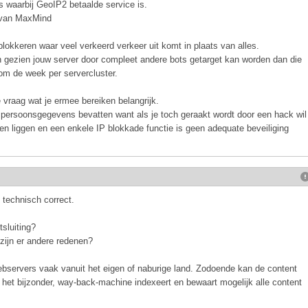
s waarbij GeoIP2 betaalde service is.
 van MaxMind
blokkeren waar veel verkeerd verkeer uit komt in plaats van alles.
en gezien jouw server door compleet andere bots getarget kan worden dan die
 om de week per servercluster.
vraag wat je ermee bereiken belangrijk.
 persoonsgegevens bevatten want als je toch geraakt wordt door een hack wil
ben liggen en een enkele IP blokkade functie is geen adequate beveiliging
 technisch correct.
tsluiting?
 zijn er andere redenen?
ebservers vaak vanuit het eigen of naburige land. Zodoende kan de content
In het bijzonder, way-back-machine indexeert en bewaart mogelijk alle content