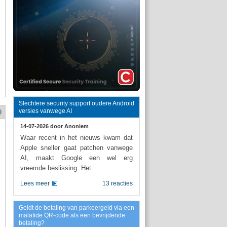
Slechtere security support oudere Android
versies vanwege AI
14-07-2026 door
Anoniem
Waar recent in het nieuws kwam dat
Apple sneller gaat patchen vanwege
AI, maakt Google een wel erg
vreemde beslissing: Het ...
Lees meer
13 reacties
Geldt de betaling van parkeergeld via een
malafide QR-code als een bevrijdende
betaling?