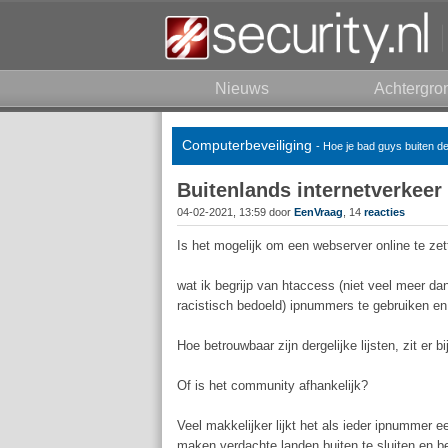
Nieuws
Achtergro
Computerbeveiliging
- Hoe je bad guys buiten d
Buitenlands internetverkeer 
04-02-2021, 13:59 door
EenVraag
, 14
reacties
Is het mogelijk om een webserver online te zett
wat ik begrijp van htaccess (niet veel meer dan 
racistisch bedoeld) ipnummers te gebruiken en 
Hoe betrouwbaar zijn dergelijke lijsten, zit er b
Of is het community afhankelijk?
Veel makkelijker lijkt het als ieder ipnummer e
maken verdachte landen buiten te sluiten en be