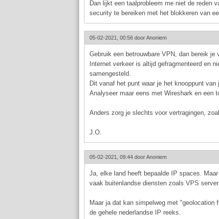
Dan lijkt een taalprobleem me niet de reden v
security te bereiken met het blokkeren van ee
05-02-2021, 00:56 door
Anoniem
Gebruik een betrouwbare VPN, dan bereik je v
Internet verkeer is altijd gefragmenteerd en n
samengesteld.
Dit vanaf het punt waar je het knooppunt van j
Analyseer maar eens met Wireshark en een too
Anders zorg je slechts voor vertragingen, zoa
J.O.
05-02-2021, 09:44 door
Anoniem
Ja, elke land heeft bepaalde IP spaces. Maa
vaak buitenlandse diensten zoals VPS server
Maar ja dat kan simpelweg met "geolocation fi
de gehele nederlandse IP reeks.