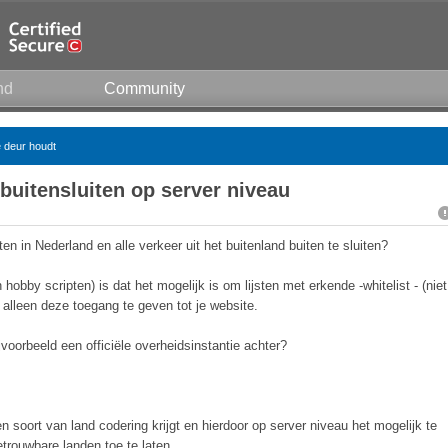
nd
Community
e deur houdt
buitensluiten op server niveau
en in Nederland en alle verkeer uit het buitenland buiten te sluiten?
hobby scripten) is dat het mogelijk is om lijsten met erkende -whitelist - (niet
alleen deze toegang te geven tot je website.
ijvoorbeeld een officiële overheidsinstantie achter?
en soort van land codering krijgt en hierdoor op server niveau het mogelijk te
trouwbare landen toe te laten.