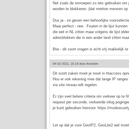
Net zoals de omroepen zo iets gebruiken om 
worden te blokkeren. (dat merken mensen op v
Dus ja - ze geven een behoorlijke voorselectie
Maar perfect - nee . Fouten in de lijst kunne
die wel in NL zitten maar volgens de lijst elde
adresblokken die in een ander land zitten maar
Btw - dit soort vragen is echt vrij makkelijk te
04-02-2021, 16:19 door
Anoniem
Dit soort zaken moet je nooit in htaccess opn
Hou er ook rekening mee dat lange IP ranges 
via site niveau wilt regelen.
Er zijn veel betere criteria om verkeer op te f
request per seconde, verkeerde inlog poging
je kunt gebruiken hiervoor. https://modsecuri
Let op dat je voor GeoIP2, GeoLite2 wel moet 