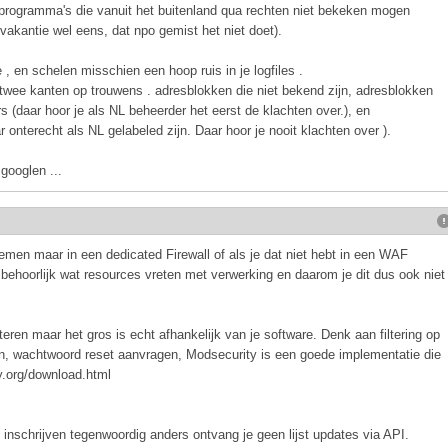
programma's die vanuit het buitenland qua rechten niet bekeken mogen
akantie wel eens, dat npo gemist het niet doet).
 , en schelen misschien een hoop ruis in je logfiles .
n twee kanten op trouwens . adresblokken die niet bekend zijn, adresblokken
rs (daar hoor je als NL beheerder het eerst de klachten over.), en
 onterecht als NL gelabeled zijn. Daar hoor je nooit klachten over ).
 googlen ...
emen maar in een dedicated Firewall of als je dat niet hebt in een WAF
behoorlijk wat resources vreten met verwerking en daarom je dit dus ook niet
ilteren maar het gros is echt afhankelijk van je software. Denk aan filtering op
en, wachtwoord reset aanvragen, Modsecurity is een goede implementatie die
ty.org/download.html
inschrijven tegenwoordig anders ontvang je geen lijst updates via API.