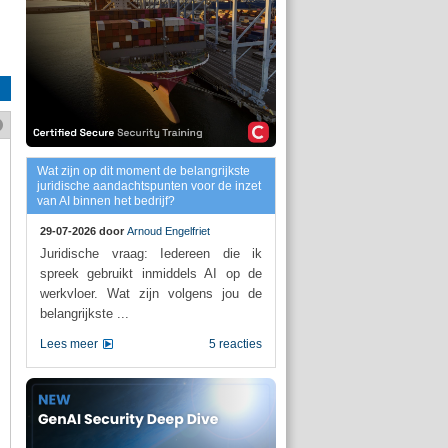
Wat zijn op dit moment de belangrijkste
juridische aandachtspunten voor de inzet
van AI binnen het bedrijf?
29-07-2026 door
Arnoud Engelfriet
Juridische vraag: Iedereen die ik
spreek gebruikt inmiddels AI op de
werkvloer. Wat zijn volgens jou de
belangrijkste ...
Lees meer
5 reacties