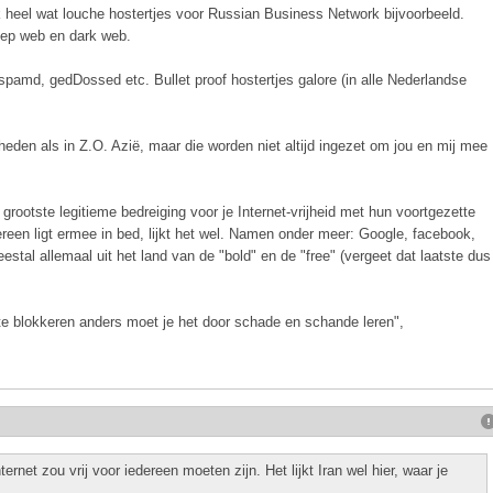
k heel wat louche hostertjes voor Russian Business Network bijvoorbeeld.
deep web en dark web.
pamd, gedDossed etc. Bullet proof hostertjes galore (in alle Nederlandse
heden als in Z.O. Azië, maar die worden niet altijd ingezet om jou en mij mee
rootste legitieme bedreiging voor je Internet-vrijheid met hun voortgezette
ereen ligt ermee in bed, lijkt het wel. Namen onder meer: Google, facebook,
estal allemaal uit het land van de "bold" en de "free" (vergeet dat laatste dus
l te blokkeren anders moet je het door schade en schande leren",
ternet zou vrij voor iedereen moeten zijn. Het lijkt Iran wel hier, waar je