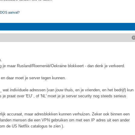
 DDOS aanval?
n.
ang je maar Rusland/Roemenië/Oekraine blokkeert - dan denk je verkeerd.
, en daar moet je server tegen kunnen.
_ wat individuele adressen (van jouw thuis, en je vrienden, en het bedrijf) kun
s je praat over 'EU' , of 'NL' moet je je server security nog steeds serieus
oorlijk accuraat, maar adresblokken kunnen verhuizen. Zeker ook binnen een
lle landen mensen die een VPN gebruiken om met een IP adres uit een ander
om de US Netflix catalogus te zien ).