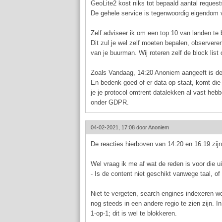
GeoLite2 kost niks tot bepaald aantal request
De gehele service is tegenwoordig eigendom
Zelf adviseer ik om een top 10 van landen te 
Dit zul je wel zelf moeten bepalen, observer
van je buurman. Wij roteren zelf de block list
Zoals Vandaag, 14:20 Anoniem aangeeft is de 
En bedenk goed of er data op staat, komt die
je je protocol omtrent datalekken al vast heb
onder GDPR.
04-02-2021, 17:08 door
Anoniem
De reacties hierboven van 14:20 en 16:19 zijn
Wel vraag ik me af wat de reden is voor die ui
- Is de content niet geschikt vanwege taal, of
Niet te vergeten, search-engines indexeren w
nog steeds in een andere regio te zien zijn. 
1-op-1; dit is wel te blokkeren.