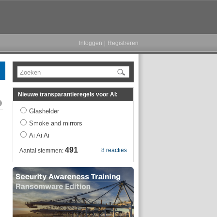
Inloggen
|
Registreren
Zoeken
Nieuwe transparantieregels voor AI:
Glashelder
Smoke and mirrors
Ai Ai Ai
491
8 reacties
Aantal stemmen: