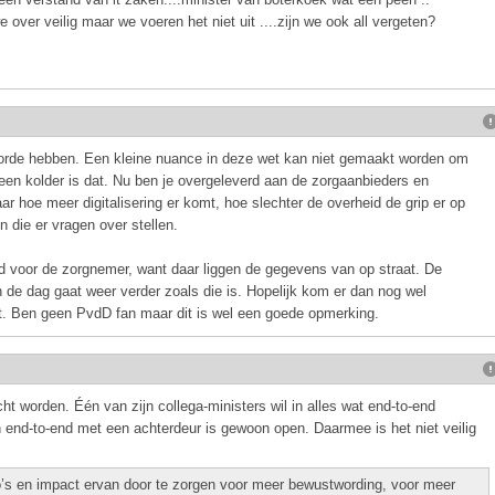
 over veilig maar we voeren het niet uit ....zijn we ook all vergeten?
orde hebben. Een kleine nuance in deze wet kan niet gemaakt worden om
t een kolder is dat. Nu ben je overgeleverd aan de zorgaanbieders en
 hoe meer digitalisering er komt, hoe slechter de overheid de grip er op
n die er vragen over stellen.
nd voor de zorgnemer, want daar liggen de gegevens van op straat. De
en de dag gaat weer verder zoals die is. Hopelijk kom er dan nog wel
t. Ben geen PvdD fan maar dit is wel een goede opmerking.
cht worden. Één van zijn collega-ministers wil in alles wat end-to-end
n end-to-end met een achterdeur is gewoon open. Daarmee is het niet veilig
co’s en impact ervan door te zorgen voor meer bewustwording, voor meer