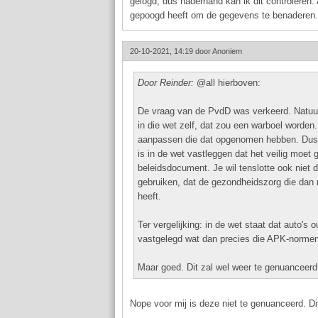
gelogd, dus naderhand kan ik dit controleren. 
gepoogd heeft om de gegevens te benaderen.
20-10-2021, 14:19 door
Anoniem
Door Reinder:
@all hierboven:
De vraag van de PvdD was verkeerd. Natuurli
in die wet zelf, dat zou een warboel worde
aanpassen die dat opgenomen hebben. Dus nee
is in de wet vastleggen dat het veilig moet 
beleidsdocument. Je wil tenslotte ook niet 
gebruiken, dat de gezondheidszorg die dan
heeft.
Ter vergelijking: in de wet staat dat auto's
vastgelegd wat dan precies die APK-normen 
Maar goed. Dit zal wel weer te genuanceerd
Nope voor mij is deze niet te genuanceerd. Dit