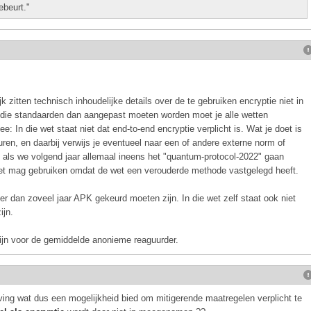
ebeurt."
zitten technisch inhoudelijke details over de te gebruiken encryptie niet in
s die standaarden dan aangepast moeten worden moet je alle wetten
In die wet staat niet dat end-to-end encryptie verplicht is. Wat je doet is
uren, en daarbij verwijs je eventueel naar een of andere externe norm of
t als we volgend jaar allemaal ineens het "quantum-protocol-2022" gaan
iet mag gebruiken omdat de wet een verouderde methode vastgelegd heeft.
uder dan zoveel jaar APK gekeurd moeten zijn. In die wet zelf staat ook niet
ijn.
ijn voor de gemiddelde anonieme reaguurder.
ving wat dus een mogelijkheid bied om mitigerende maatregelen verplicht te