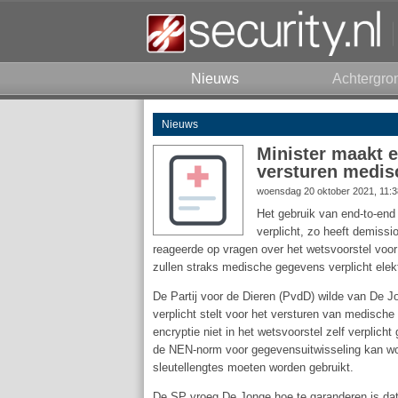
Nieuws
Achtergro
Nieuws
Minister maakt e
versturen medis
woensdag 20 oktober 2021, 11:
Het gebruik van end-to-end e
verplicht, zo heeft demiss
reageerde op vragen over het wetsvoorstel voo
zullen straks medische gegevens verplicht elek
De Partij voor de Dieren (PvdD) wilde van De J
verplicht stelt voor het versturen van medisch
encryptie niet in het wetsvoorstel zelf verplicht
de NEN-norm voor gegevensuitwisseling kan wo
sleutellengtes moeten worden gebruikt.
De SP vroeg De Jonge hoe te garanderen is dat 