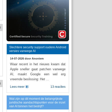
Slechtere security support oudere Android
versies vanwege AI
14-07-2026 door
Anoniem
Waar recent in het nieuws kwam dat
Apple sneller gaat patchen vanwege
AI, maakt Google een wel erg
vreemde beslissing: Het ...
Lees meer
13 reacties
Wat zijn op dit moment de belangrijkste
juridische aandachtspunten voor de inzet
van AI binnen het bedrijf?