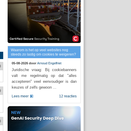
Waarom is het op veel websites nog
steeds zo lastig om cookies te weigeren?
05-08-2026 door
Arnoud Engelfriet
Juridische vraag: Bij cookiebanners
valt me regelmatig op dat "alles
accepteren" veel eenvoudiger is dan
keuzes of zelfs gewoon ...
Lees meer
12 reacties