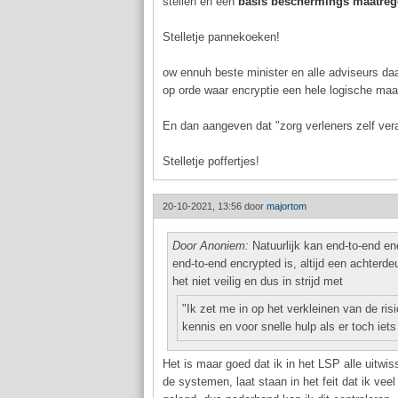
stellen en een
basis beschermings maatrege
Stelletje pannekoeken!
ow ennuh beste minister en alle adviseurs daa
op orde waar encryptie een hele logische maat
En dan aangeven dat "zorg verleners zelf vera
Stelletje poffertjes!
20-10-2021, 13:56 door
majortom
Door Anoniem:
Natuurlijk kan end-to-end enc
end-to-end encrypted is, altijd een achter
het niet veilig en dus in strijd met
"Ik zet me in op het verkleinen van de ri
kennis en voor snelle hulp als er toch iets
Het is maar goed dat ik in het LSP alle uitwi
de systemen, laat staan in het feit dat ik vee