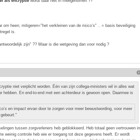
l als encryptie
wordt daar niet in meegenomen ??
r om heen; mitigeren="het verkleinen van de risico’s" .. = basis beveiliging
regel is.
ntwoordelijk zijn" ?? Waar is die wetgeving dan voor nodig ?
ryptie niet verplicht worden. Één van zijn collega-ministers wil in alles wat
deur hebben. En end-to-end met een achterdeur is gewoon open. Daarmee is
sico’s en impact ervan door te zorgen voor meer bewustwording, voor meer
 gebeurt."
sselingen tussen zorgverleners heb geblokkeerd. Heb totaal geen vertrouwen in
l te weinig controle heb wie er toegang tot deze gegevens heeft. Er wordt