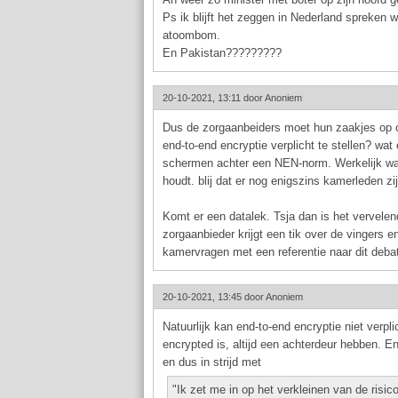
Ps ik blijft het zeggen in Nederland spreken we
atoombom.
En Pakistan?????????
20-10-2021, 13:11 door
Anoniem
Dus de zorgaanbeiders moet hun zaakjes op 
end-to-end encryptie verplicht te stellen? wa
schermen achter een NEN-norm. Werkelijk waar
houdt. blij dat er nog enigszins kamerleden zij
Komt er een datalek. Tsja dan is het vervele
zorgaanbieder krijgt een tik over de vingers 
kamervragen met een referentie naar dit deba
20-10-2021, 13:45 door
Anoniem
Natuurlijk kan end-to-end encryptie niet verpli
encrypted is, altijd een achterdeur hebben. E
en dus in strijd met
"Ik zet me in op het verkleinen van de risi