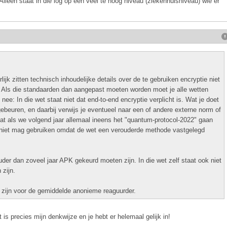
Alleen staat in die log op een veel te hoog niveau (ziekenhuisniveau) wie er
jk zitten technisch inhoudelijke details over de te gebruiken encryptie niet
n. Als die standaarden dan aangepast moeten worden moet je alle wetten
: In die wet staat niet dat end-to-end encryptie verplicht is. Wat je doet
gebeuren, en daarbij verwijs je eventueel naar een of andere externe norm of
dat als we volgend jaar allemaal ineens het "quantum-protocol-2022" gaan
 niet mag gebruiken omdat de wet een verouderde methode vastgelegd
 ouder dan zoveel jaar APK gekeurd moeten zijn. In die wet zelf staat ook niet
zijn.
 zijn voor de gemiddelde anonieme reaguurder.
 is precies mijn denkwijze en je hebt er helemaal gelijk in!