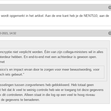
 al wordt opgemerkt in het artikel. Aan de ene kant heb je de NEN7510, aan de
0-2021, 14:32
ncryptie niet verplicht worden. Één van zijn collega-ministers wil in alles
chterdeur hebben. En end-to-end met een achterdeur is gewoon open.
 met
risico’s en impact ervan door te zorgen voor meer bewustwording, voor
och iets gebeurt."
wisselingen tussen zorgverleners heb geblokkeerd. Heb totaal geen
 feit dat ik veel te weinig controle heb wie er toegang tot deze gegevens
 dit controleren. Alleen staat in die log op een veel te hoog niveau
m de gegevens te benaderen.