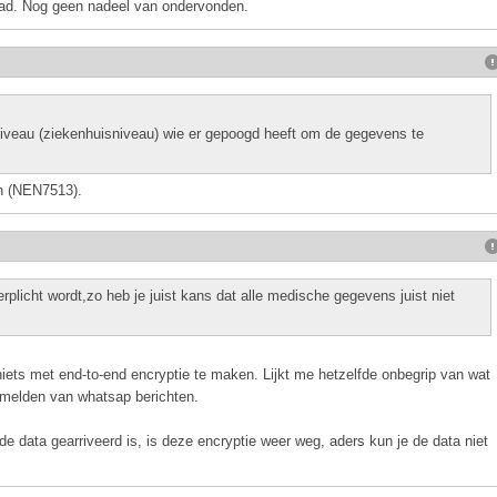
ehad. Nog geen nadeel van ondervonden.
 niveau (ziekenhuisniveau) wie er gepoogd heeft om de gegevens te
en (NEN7513).
rplicht wordt,zo heb je juist kans dat alle medische gegevens juist niet
 niets met end-to-end encryptie te maken. Lijkt me hetzelfde onbegrip van wat
t melden van whatsap berichten.
 de data gearriveerd is, is deze encryptie weer weg, aders kun je de data niet