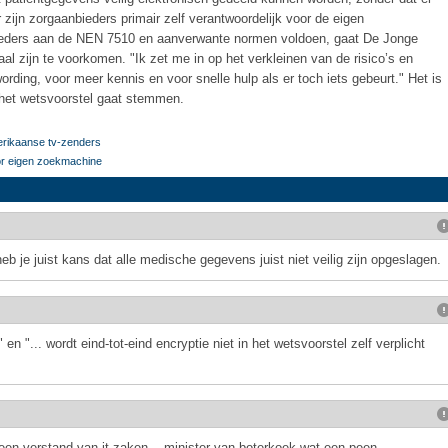
 zijn zorgaanbieders primair zelf verantwoordelijk voor de eigen
nbieders aan de NEN 7510 en aanverwante normen voldoen, gaat De Jonge
al zijn te voorkomen. "Ik zet me in op het verkleinen van de risico’s en
ding, voor meer kennis en voor snelle hulp als er toch iets gebeurt." Het is
et wetsvoorstel gaat stemmen.
erikaanse tv-zenders
r eigen zoekmachine
heb je juist kans dat alle medische gegevens juist niet veilig zijn opgeslagen.
 en "... wordt eind-tot-eind encryptie niet in het wetsvoorstel zelf verplicht
een verstand van it zaken....minister van boterkoek wat een peen ..