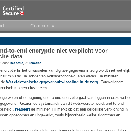
nd
Community
nd-to-end encryptie niet verplicht voor
che data
38 door
Redactie
, 23
reacties
ncryptie bij het uitwisselen van digitale gegevens in zorg wordt niet wettelijk
ionair minister De Jonge van Volksgezondheid laten weten. De minister
r de
Wet elektronische gegevensuitwisseling in de zorg
. Zorgverleners
tronisch moeten uitwisselen.
onge weten of de regering end-to-end encryptie gaat vastleggen in deze wet e
e gegevens. "Gezien de systematiek van dit wetsvoorstel wordt end-to-end
 gesteld",
reageert
de minister. Hij merkt op dat een dergelijke verplichting in
rden opgenomen en uitgewerkt, zoals bijvoorbeeld welke algoritmen en
patiëntgegevens veilig elektronisch gedeeld kunnen worden, zonder dat er