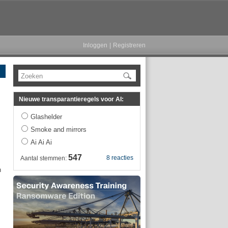
Inloggen
|
Registreren
Zoeken
Nieuwe transparantieregels voor AI:
Glashelder
Smoke and mirrors
Ai Ai Ai
547
8 reacties
Aantal stemmen:
n