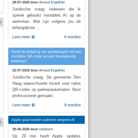
29-07-2026 door
Arnoud Engelfriet
Juridische vraag: Iedereen die ik
spreek gebruikt inmiddels AI op de
werkvloer. Wat zijn volgens jou de
belangrijkste ...
Lees meer
6 reacties
Geldt de betaling van parkeergeld via een
malafide QR-code als een bevrijdende
betaling?
22-07-2026 door
Arnoud Engelfriet
Juridische vraag: De gemeente Den
Haag waarschuwde recent voor valse
QR-codes op parkeerautomaten. Best
professioneel gemaakt ...
Lees meer
9 reacties
Apple gaat sneller patchen wegens AI
29-06-2026 door
meidoorn
Op 29 mei heeft Apple updates