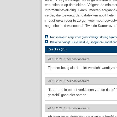
een risico is op datalekken. Volgens de minister
informatiebeveiliging. Daarbij moeten zorgaa
verder, die toevoegt dat datalekken nooit helema
impact ervan door te zorgen voor meer bewustwor
nog onbekend wanneer de Tweede Kamer over h
Ransomware zorgt voor grootschalige storing bij Am
Brave vervangt DuckDuckGo, Google en Qwant doo
Reacties (23)
20-10-2021, 12:20 door
Anoniem
Tja dom bezig als dat niet verplicht wordt,zo 
20-10-2021, 12:24 door
Anoniem
"ik zet me in op het verkleinen van de risico's"
gesteld" gaan niet samen.
20-10-2021, 12:35 door
Anoniem
Ah weer zo minister met boter op zijn hoofd g