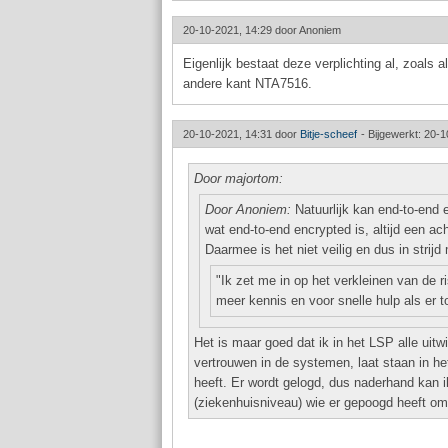
20-10-2021, 14:29 door
Anoniem
Eigenlijk bestaat deze verplichting al, zoals
andere kant NTA7516.
20-10-2021, 14:31 door
Bitje-scheef
-
Bijgewerkt: 20-1
Door majortom:
Door Anoniem:
Natuurlijk kan end-to-end e
wat end-to-end encrypted is, altijd een a
Daarmee is het niet veilig en dus in strijd
"Ik zet me in op het verkleinen van de 
meer kennis en voor snelle hulp als er t
Het is maar goed dat ik in het LSP alle uit
vertrouwen in de systemen, laat staan in het
heeft. Er wordt gelogd, dus naderhand kan ik
(ziekenhuisniveau) wie er gepoogd heeft o