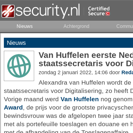
Nieuws
Achtergrond
Commun
Nieuws
Van Huffelen eerste Ne
staatssecretaris voor Di
zondag 2 januari 2022, 14:06 door
Reda
Alexandra van Huffelen wordt de
staatssecretaris voor Digitalisering, zo heef
Vorige maand werd
Van Huffelen
nog genomi
Award
, de prijs voor de grootste privacysch
bewindsvrouw was de afgelopen twee jaar sta
met als portefeuille toeslagen en douane en 
met de afhandeling van de Toeslagenaffaire.