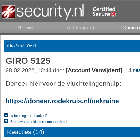
Nieuws
Achtergrond
Commun
/dev/null
- Overig
GIRO 5125
28-02-2022, 10:44 door
[Account Verwijderd]
, 14
re
Doneer hier voor de vluchtelingenhulp:
https://doneer.rodekruis.nl/oekraine
Is booking.com hacked?
Betrouwbaarheid internetconnectiviteit.
Reacties (14)