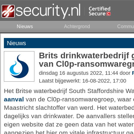
Nieuws
Achtergrond
Commun
Nieuws
Brits drinkwaterbedrijf 
van Cl0p-ransomwareg
dinsdag 16 augustus 2022, 11:44 door
Laatst bijgewerkt: 16-08-2022, 17:00
Het Britse waterbedrijf South Staffordshire Wa
aanval
van de Cl0p-ransomwaregroep, waar ee
Maastricht slachtoffer van werd. Het waterbedri
dagelijks van drinkwater. De aanvallers stell
eigen website dat ze geen data van het water
aangezien het hier om vitale infrastructuur g