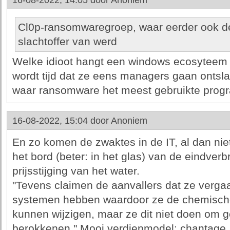
16-08-2022, 14:05 door
Anoniem
Cl0p-ransomwaregroep, waar eerder ook de 
slachtoffer van werd
Welke idioot hangt een windows ecosyteem aa
wordt tijd dat ze eens managers gaan ontsl
waar ransomware het meest gebruikte prog
16-08-2022, 15:04 door
Anoniem
En zo komen de zwaktes in de IT, al dan niet
het bord (beter: in het glas) van de eindverbr
prijsstijging van het water.
"Tevens claimen de aanvallers dat ze verga
systemen hebben waardoor ze de chemische
kunnen wijzigen, maar ze dit niet doen om
berokkenen." Mooi verdienmodel: chantage.