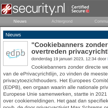
Nieuws
Achtergrond
Commun
Nieuws
"Cookiebanners zonder
overtreden privacyrichtl
donderdag 19 januari 2023, 12:34 door
Cookiebanners zonder directe wei
van de ePrivacyrichtlijn, zo vinden de meest
privacytoezichthouders. Het Europees Comi
(EDPB), een orgaan waarin alle nationale pri
Europese Unie samenwerken, startte in 2021 
over cookiemeldingen. Het gaat dan specifie
noyb, de door privacyactivist Max Schrems op