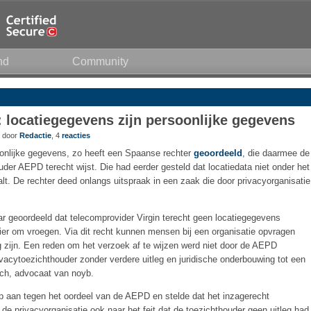
nd
Community
 locatiegegevens zijn persoonlijke gegevens
3 door
Redactie
, 4
reacties
onlijke gegevens, zo heeft een Spaanse rechter
geoordeeld
, die daarmee de
er AEPD terecht wijst. Die had eerder gesteld dat locatiedata niet onder het
t. De rechter deed onlangs uitspraak in een zaak die door privacyorganisatie
r geoordeeld dat telecomprovider Virgin terecht geen locatiegegevens
hier om vroegen. Via dit recht kunnen mensen bij een organisatie opvragen
 zijn. Een reden om het verzoek af te wijzen werd niet door de AEPD
vacytoezichthouder zonder verdere uitleg en juridische onderbouwing tot een
ch, advocaat van noyb.
 aan tegen het oordeel van de AEPD en stelde dat het inzagerecht
e privacyorganisatie ook naar het feit dat de toezichthouder geen uitleg had