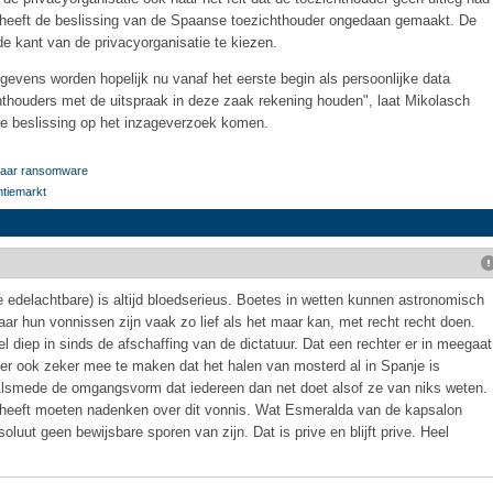
 heeft de beslissing van de Spaanse toezichthouder ongedaan gemaakt. De
 kant van de privacyorganisatie te kiezen.
egevens worden hopelijk nu vanaf het eerste begin als persoonlijke data
thouders met de uitspraak in deze zaak rekening houden", laat Mikolasch
 beslissing op het inzageverzoek komen.
 naar ransomware
ntiemarkt
 edelachtbare) is altijd bloedserieus. Boetes in wetten kunnen astronomisch
 Maar hun vonnissen zijn vaak zo lief als het maar kan, met recht recht doen.
el diep in sinds de afschaffing van de dictatuur. Dat een rechter er in meegaat
 er ook zeker mee te maken dat het halen van mosterd al in Spanje is
lsmede de omgangsvorm dat iedereen dan net doet alsof ze van niks weten.
g heeft moeten nadenken over dit vonnis. Wat Esmeralda van de kapsalon
soluut geen bewijsbare sporen van zijn. Dat is prive en blijft prive. Heel