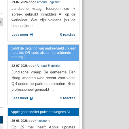
29-07-2026 door
Arnoud Engelfriet
Juridische vraag: Iedereen die ik
spreek gebruikt inmiddels AI op de
werkvloer. Wat zijn volgens jou de
belangrijkste ...
Lees meer
6 reacties
Geldt de betaling van parkeergeld via een
malafide QR-code als een bevrijdende
betaling?
22-07-2026 door
Arnoud Engelfriet
Juridische vraag: De gemeente Den
Haag waarschuwde recent voor valse
QR-codes op parkeerautomaten. Best
professioneel gemaakt ...
Lees meer
9 reacties
Apple gaat sneller patchen wegens AI
29-06-2026 door
meidoorn
Op 29 mei heeft Apple updates