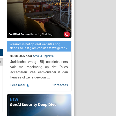
Waarom is het op veel websites nog
steeds zo lastig om cookies te weigeren?
05-08-2026 door
Arnoud Engelfriet
Juridische vraag: Bij cookiebanners
valt me regelmatig op dat "alles
accepteren" veel eenvoudiger is dan
keuzes of zelfs gewoon ...
Lees meer
12 reacties