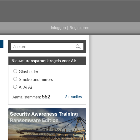
Inloggen
|
Registreren
Zoeken
Nieuwe transparantieregels voor AI:
Glashelder
Smoke and mirrors
Ai Ai Ai
552
8 reacties
Aantal stemmen: