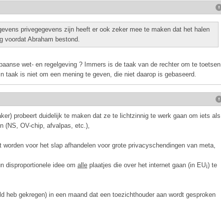
egevens privegegevens zijn heeft er ook zeker mee te maken dat het halen
ng voordat Abraham bestond.
paanse wet- en regelgeving ? Immers is de taak van de rechter om te toetsen
zijn taak is niet om een mening te geven, die niet daarop is gebaseerd.
er) probeert duidelijk te maken dat ze te lichtzinnig te werk gaan om iets als
 (NS, OV-chip, afvalpas, etc.),
t worden voor het slap afhandelen voor grote privacyschendingen van meta,
 disproportionele idee om
alle
plaatjes die over het internet gaan (in EU¡) te
teld heb gekregen) in een maand dat een toezichthouder aan wordt gesproken