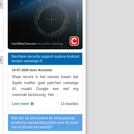
Slechtere security support oudere Android
versies vanwege AI
14-07-2026 door
Anoniem
Waar recent in het nieuws kwam dat
Apple sneller gaat patchen vanwege
AI, maakt Google een wel erg
vreemde beslissing: Het ...
Lees meer
13 reacties
Wat zijn op dit moment de belangrijkste
juridische aandachtspunten voor de inzet
van AI binnen het bedrijf?