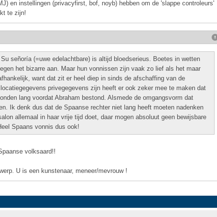
J) en instellingen (privacyfirst, bof, noyb) hebben om de 'slappe controleurs'
t te zijn!
Su señoría (=uwe edelachtbare) is altijd bloedserieus. Boetes in wetten
tegen het bizarre aan. Maar hun vonnissen zijn vaak zo lief als het maar
hankelijk, want dat zit er heel diep in sinds de afschaffing van de
t locatiegegevens privegegevens zijn heeft er ook zeker mee te maken dat
gevonden lang voordat Abraham bestond. Alsmede de omgangsvorm dat
ten. Ik denk dus dat de Spaanse rechter niet lang heeft moeten nadenken
lon allemaal in haar vrije tijd doet, daar mogen absoluut geen bewijsbare
e. Heel Spaans vonnis dus ook!
 Spaanse volksaard!!
rwerp. U is een kunstenaar, meneer/mevrouw !