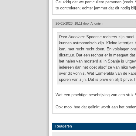
Gelukkig dat we particuliere personen (zoals M
te controleren; echter jammer dat dit nodig blijk
26-01-2023, 18:11 door
Anoniem
Door Anoniem:
Spaanse rechters zijn mooi. 
kunnen astronomisch zijn. Kleine lettertjes 
kan, met recht recht doen. En volslagen onaf
dictatuur. Dat een rechter er in meegaat da
het halen van mosterd al in Spanje is uit
iedereen dan net doet alsof ze van niks we
over dit vonnis. Wat Esmeralda van de kapsa
sporen van zijn. Dat is prive en blijft priv
Wat een prachtige beschrijving van een stuk
Ook mooi hoe dat gelinkt wordt aan het onde
Reageren