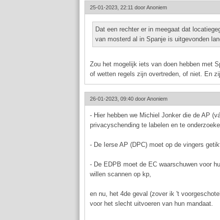
25-01-2023, 22:11 door
Anoniem
Dat een rechter er in meegaat dat locatieg
van mosterd al in Spanje is uitgevonden la
Zou het mogelijk iets van doen hebben met S
of wetten regels zijn overtreden, of niet. En 
26-01-2023, 09:40 door
Anoniem
- Hier hebben we Michiel Jonker die de AP (vák
privacyschending te labelen en te onderzoeken
- De Ierse AP (DPC) moet op de vingers getik
- De EDPB moet de EC waarschuwen voor hun
willen scannen op kp,
en nu, het 4de geval (zover ik 't voorgescho
voor het slecht uitvoeren van hun mandaat.