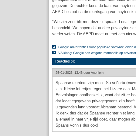
gegeven. De rechter koos de kant van noyb en
AEPD besloot na de rechtsgang van noyb ook de
"We zijn zeer blij met deze uitspraak. Locatieg
behandeld. We hopen dat andere privacytoezich
verder weten. De AEPD moet nu met een nieuwe
Google-advertenties voor populaire software leiden
VS klaagt Google aan wegens monopolie op adverte
Reacties (4)
25-01-2023, 13:46 door
Anoniem
Spaanse rechters zijn mooi. Su señoría (=uwe
zijn. Kleine lettertjes tegen het bizarre aan.
En volslagen onafhankelijk, want dat zit er he
dat locatiegegevens privegegevens zijn heeft
uitgevonden lang voordat Abraham bestond. A
Ik denk dus dat de Spaanse rechter niet lan
allemaal in haar vrije tijd doet, daar mogen ab
Spaans vonnis dus ook!