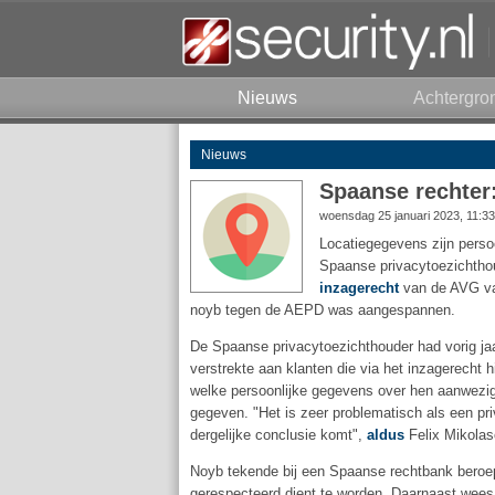
Nieuws
Achtergro
Nieuws
Spaanse rechter:
woensdag 25 januari 2023, 11:3
Locatiegegevens zijn perso
Spaanse privacytoezichthoud
inzagerecht
van de AVG val
noyb tegen de AEPD was aangespannen.
De Spaanse privacytoezichthouder had vorig jaa
verstrekte aan klanten die via het inzagerecht 
welke persoonlijke gegevens over hen aanwezig
gegeven. "Het is zeer problematisch als een pri
dergelijke conclusie komt",
aldus
Felix Mikolas
Noyb tekende bij een Spaanse rechtbank beroep
gerespecteerd dient te worden. Daarnaast wees d