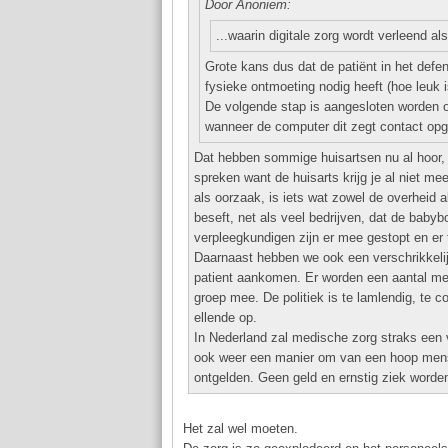
Door Anoniem:
...waarin digitale zorg wordt verleend al
Grote kans dus dat de patiënt in het defe
fysieke ontmoeting nodig heeft (hoe leuk i
De volgende stap is aangesloten worden op
wanneer de computer dit zegt contact op
Dat hebben sommige huisartsen nu al hoor, d
spreken want de huisarts krijg je al niet 
als oorzaak, is iets wat zowel de overheid 
beseft, net als veel bedrijven, dat de bab
verpleegkundigen zijn er mee gestopt en er 
Daarnaast hebben we ook een verschrikkelij
patient aankomen. Er worden een aantal men
groep mee. De politiek is te lamlendig, te co
ellende op.
In Nederland zal medische zorg straks een 
ook weer een manier om van een hoop mens
ontgelden. Geen geld en ernstig ziek worden
Het zal wel moeten.