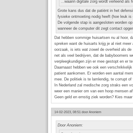
...waarin digitale zorg wordt verleend als 
Grote kans dus dat de patiënt in het defens
fysieke ontmoeting nodig heeft (hoe leuk is 
De volgende stap is aangesloten worden op e
wanneer de computer dit zegt contact opge
Dat hebben sommige huisartsen nu al hoor, daa
spreken want de huisarts krijg je al niet me
oorzaak, is iets wat zowel de overheid als de
net als veel bedrijven, dat de babyboomers 
verpleegkundigen zijn er mee gestopt en er te
Daarnaast hebben we ook een verschrikkelijk 
patient aankomen. Er worden een aantal mense
mee. De politiek is te lamlendig, te corrupt of
In Nederland zal medische zorg straks een v
weer een manier om van een hoop mensen af 
Geen geld en ernstig ziek worden? Kies maar v
14-02-2023, 08:51 door
Anoniem
Door Anoniem: