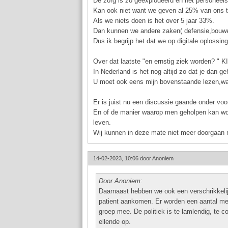
De zorg is zo geexplodeerd en het personeels
Kan ook niet want we geven al 25% van ons t
Als we niets doen is het over 5 jaar 33%.
Dan kunnen we andere zaken( defensie,bouwen,
Dus ik begrijp het dat we op digitale oplossin
Over dat laatste "en ernstig ziek worden? " K
In Nederland is het nog altijd zo dat je dan 
U moet ook eens mijn bovenstaande lezen,want
Er is juist nu een discussie gaande onder vo
En of de manier waarop men geholpen kan word
leven.
Wij kunnen in deze mate niet meer doorgaan
14-02-2023, 10:06 door
Anoniem
Door Anoniem:
Daarnaast hebben we ook een verschrikkelij
patient aankomen. Er worden een aantal men
groep mee. De politiek is te lamlendig, te co
ellende op.