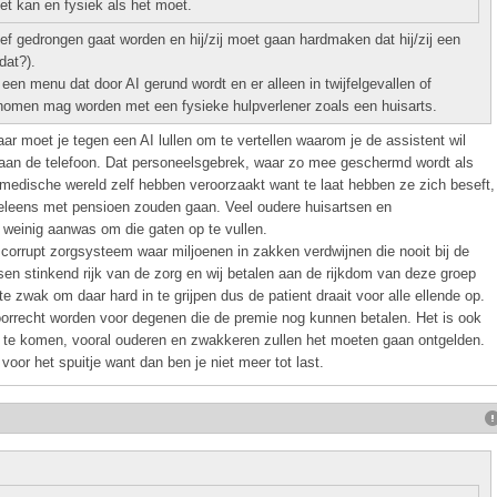
het kan en fysiek als het moet.
ief gedrongen gaat worden en hij/zij moet gaan hardmaken dat hij/zij een
dat?).
en menu dat door AI gerund wordt en er alleen in twijfelgevallen of
nomen mag worden met een fysieke hulpverlener zoals een huisarts.
r moet je tegen een AI lullen om te vertellen waarom je de assistent wil
er aan de telefoon. Dat personeelsgebrek, waar zo mee geschermd wordt als
 medische wereld zelf hebben veroorzaakt want te laat hebben ze zich beseft,
weleens met pensioen zouden gaan. Veel oudere huisartsen en
 weinig aanwas om die gaten op te vullen.
corrupt zorgsysteem waar miljoenen in zakken verdwijnen die nooit bij de
n stinkend rijk van de zorg en wij betalen aan de rijkdom van deze groep
 te zwak om daar hard in te grijpen dus de patient draait voor alle ellende op.
oorrecht worden voor degenen die de premie nog kunnen betalen. Het is ook
te komen, vooral ouderen en zwakkeren zullen het moeten gaan ontgelden.
oor het spuitje want dan ben je niet meer tot last.