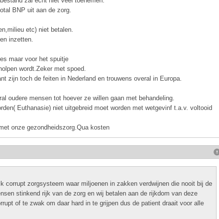
bestand zal echt niet veel toenemen.
otal BNP uit aan de zorg.
milieu etc) niet betalen.
gen inzetten.
Ies maar voor het spuitje
geholpen wordt.Zeker met spoed.
 zijn toch de feiten in Nederland en trouwens overal in Europa.
oral oudere mensen tot hoever ze willen gaan met behandeling.
en( Euthanasie) niet uitgebreid moet worden met wetgevinf t.a.v. voltooid
 met onze gezondheidszorg.Qua kosten
k corrupt zorgsysteem waar miljoenen in zakken verdwijnen die nooit bij de
sen stinkend rijk van de zorg en wij betalen aan de rijkdom van deze
rrupt of te zwak om daar hard in te grijpen dus de patient draait voor alle