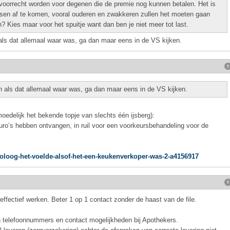
voorrecht worden voor degenen die de premie nog kunnen betalen. Het is
en af te komen, vooral ouderen en zwakkeren zullen het moeten gaan
? Kies maar voor het spuitje want dan ben je niet meer tot last.
n als dat allemaal waar was, ga dan maar eens in de VS kijken.
aan als dat allemaal waar was, ga dan maar eens in de VS kijken.
moedelijk het bekende topje van slechts één ijsberg):
euro’s hebben ontvangen, in ruil voor een voorkeursbehandeling voor de
ioloog-het-voelde-alsof-het-een-keukenverkoper-was-2-a4156917
effectief werken. Beter 1 op 1 contact zonder de haast van de file.
 telefoonnummers en contact mogelijkheden bij Apothekers.