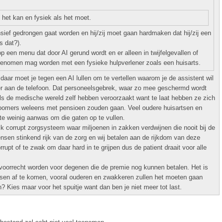
s het kan en fysiek als het moet.
nsief gedrongen gaat worden en hij/zij moet gaan hardmaken dat hij/zij een
s dat?).
 een menu dat door AI gerund wordt en er alleen in twijfelgevallen of
genomen mag worden met een fysieke hulpverlener zoals een huisarts.
aar moet je tegen een AI lullen om te vertellen waarom je de assistent wil
meer aan de telefoon. Dat personeelsgebrek, waar zo mee geschermd wordt
als de medische wereld zelf hebben veroorzaakt want te laat hebben ze zich
yboomers weleens met pensioen zouden gaan. Veel oudere huisartsen en
te weinig aanwas om die gaten op te vullen.
k corrupt zorgsysteem waar miljoenen in zakken verdwijnen die nooit bij de
sen stinkend rijk van de zorg en wij betalen aan de rijkdom van deze
rrupt of te zwak om daar hard in te grijpen dus de patient draait voor alle
voorrecht worden voor degenen die de premie nog kunnen betalen. Het is
en af te komen, vooral ouderen en zwakkeren zullen het moeten gaan
? Kies maar voor het spuitje want dan ben je niet meer tot last.