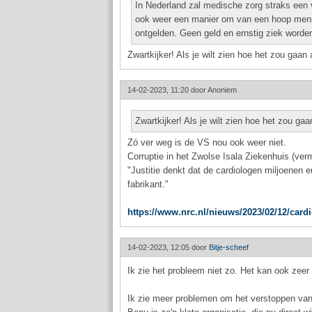
In Nederland zal medische zorg straks een 
ook weer een manier om van een hoop mens
ontgelden. Geen geld en ernstig ziek worden
Zwartkijker! Als je wilt zien hoe het zou gaa
14-02-2023, 11:20 door
Anoniem
Zwartkijker! Als je wilt zien hoe het zou g
Zó ver weg is de VS nou ook weer niet.
Corruptie in het Zwolse Isala Ziekenhuis (ver
"Justitie denkt dat de cardiologen miljoenen 
fabrikant."
https://www.nrc.nl/nieuws/2023/02/12/card
14-02-2023, 12:05 door
Bitje-scheef
Ik zie het probleem niet zo. Het kan ook zeer 
Ik zie meer problemen om het verstoppen van