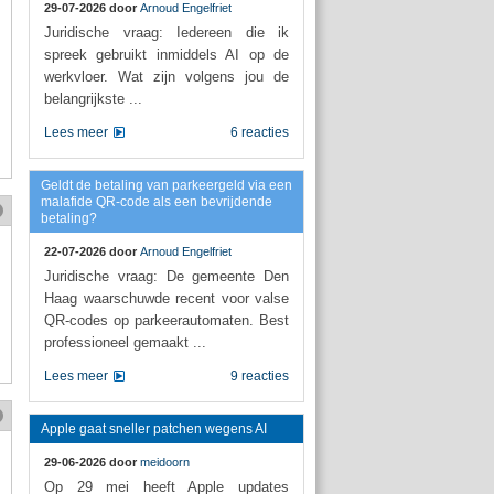
29-07-2026 door
Arnoud Engelfriet
Juridische vraag: Iedereen die ik
spreek gebruikt inmiddels AI op de
werkvloer. Wat zijn volgens jou de
belangrijkste ...
Lees meer
6 reacties
Geldt de betaling van parkeergeld via een
malafide QR-code als een bevrijdende
betaling?
22-07-2026 door
Arnoud Engelfriet
Juridische vraag: De gemeente Den
Haag waarschuwde recent voor valse
QR-codes op parkeerautomaten. Best
professioneel gemaakt ...
Lees meer
9 reacties
Apple gaat sneller patchen wegens AI
29-06-2026 door
meidoorn
Op 29 mei heeft Apple updates