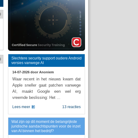
Slechtere security support oudere Android
versies vanwege AI
14-07-2026 door
Anoniem
Waar recent in het nieuws kwam dat
Apple sneller gaat patchen vanwege
AI, maakt Google een wel erg
vreemde beslissing: Het ...
Lees meer
13 reacties
Wat zijn op dit moment de belangrijkste
juridische aandachtspunten voor de inzet
van AI binnen het bedrijf?