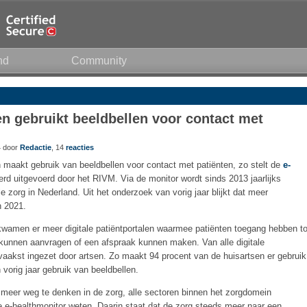
nd
Community
en gebruikt beeldbellen voor contact met
4 door
Redactie
, 14
reacties
n maakt gebruik van beeldbellen voor contact met patiënten, zo stelt de
e-
werd uitgevoerd door het RIVM. Via de monitor wordt sinds 2013 jaarlijks
 zorg in Nederland. Uit het onderzoek van vorig jaar blijkt dat meer
n 2021.
 kwamen er meer digitale patiëntportalen waarmee patiënten toegang hebben to
unnen aanvragen of een afspraak kunnen maken. Van alle digitale
aakst ingezet door artsen. Zo maakt 94 procent van de huisartsen er gebruik
vorig jaar gebruik van beeldbellen.
et meer weg te denken in de zorg, alle sectoren binnen het zorgdomein
 de e-healthmonitor weten. Daarin staat dat de zorg steeds meer naar een