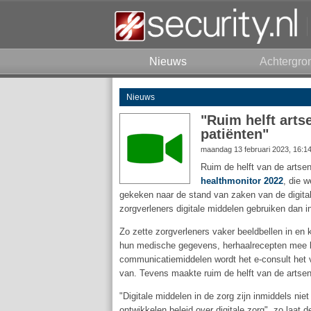
Nieuws
Achtergro
Nieuws
"Ruim helft arts
patiënten"
maandag 13 februari 2023, 16:1
Ruim de helft van de artse
healthmonitor 2022
, die 
gekeken naar de stand van zaken van de digitale
zorgverleners digitale middelen gebruiken dan i
Zo zette zorgverleners vaker beeldbellen in en
hun medische gegevens, herhaalrecepten mee k
communicatiemiddelen wordt het e-consult het v
van. Tevens maakte ruim de helft van de artsen 
"Digitale middelen in de zorg zijn inmiddels ni
ontwikkelen beleid over digitale zorg", zo laat