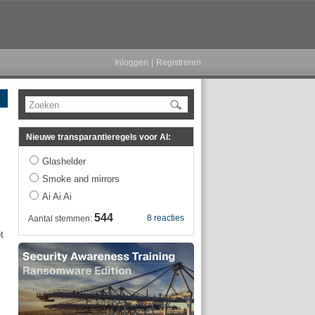
Inloggen
|
Registreren
Zoeken
Nieuwe transparantieregels voor AI:
Glashelder
Smoke and mirrors
Ai Ai Ai
544
8 reacties
Aantal stemmen:
t