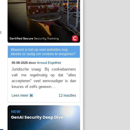
t
Waarom is het op veel websites nog
steeds zo lastig om cookies te weigeren?
05-08-2026 door
Arnoud Engelfriet
Juridische vraag: Bij cookiebanners
valt me regelmatig op dat "alles
accepteren" veel eenvoudiger is dan
keuzes of zelfs gewoon ...
Lees meer
12 reacties