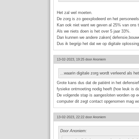
Het zal wel moeten.
De zorg is zo geexplodeerd en het personeels
Kan ook niet want we geven al 25% van ons t
Als we niets doen is het over 5 jaar 33%.
Dan kunnen we andere zaken( defensie,bouwen,
Dus ik begrijp het dat we op digitale oplossin
13-02-2023, 19:25 door
Anoniem
...waarin digitale zorg wordt verleend als he
Grote kans dus dat de patiënt in het defensie
fysieke ontmoeting nodig heeft (hoe leuk is da
De volgende stap is aangesloten worden op ee
computer dit zegt contact opgenomen mag wor
13-02-2023, 22:22 door
Anoniem
Door Anoniem: