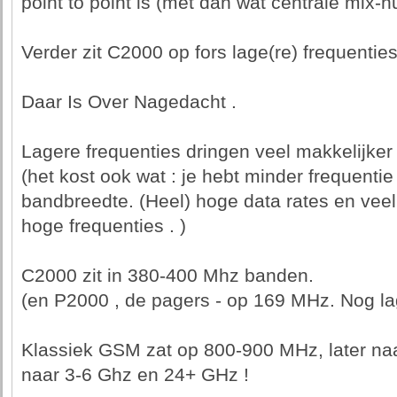
point to point is (met dan wat centrale mix-h
Verder zit C2000 op fors lage(re) frequent
Daar Is Over Nagedacht .
Lagere frequenties dringen veel makkelijker
(het kost ook wat : je hebt minder frequenti
bandbreedte. (Heel) hoge data rates en veel
hoge frequenties . )
C2000 zit in 380-400 Mhz banden.
(en P2000 , de pagers - op 169 MHz. Nog la
Klassiek GSM zat op 800-900 MHz, later naa
naar 3-6 Ghz en 24+ GHz !