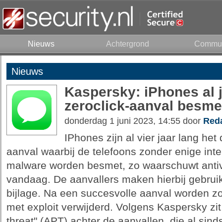
Nieuws
Achtergrond
Commun
Nieuws
Kaspersky: iPhones al 
zeroclick-aanval besm
donderdag 1 juni 2023, 14:55 door
Reda
IPhones zijn al vier jaar lang het
aanval waarbij de telefoons zonder enige inte
malware worden besmet, zo waarschuwt antiv
vandaag. De aanvallers maken hierbij gebrui
bijlage. Na een succesvolle aanval worden zow
met exploit verwijderd. Volgens Kaspersky zi
threat" (APT) achter de aanvallen, die al sin