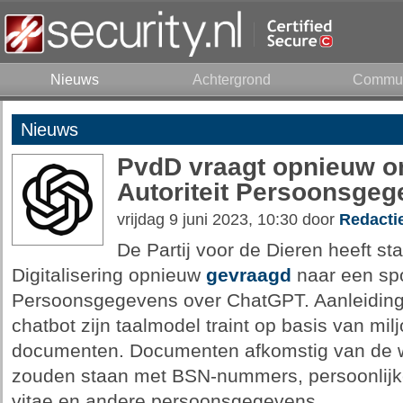
Nieuws
Achtergrond
Commun
Nieuws
PvdD vraagt opnieuw 
Autoriteit Persoonsge
vrijdag 9 juni 2023, 10:30 door
Redacti
De Partij voor de Dieren heeft st
Digitalisering opnieuw
gevraagd
naar een spo
Persoonsgegevens over ChatGPT. Aanleiding
chatbot zijn taalmodel traint op basis van mi
documenten. Documenten afkomstig van de we
zouden staan met BSN-nummers, persoonlijke 
vitae en andere persoonsgegevens.