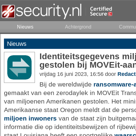
Nieuws
Achtergrond
Commun
Nieuws
Identiteitsgegevens mi
gestolen bij MOVEit-aa
vrijdag 16 juni 2023, 16:56 door
Redact
Bij de wereldwijde
ransomware-a
gemaakt van een zerodaylek in MOVEit Transf
van miljoenen Amerikanen gestolen. Het mini
Amerikaanse staat Oregon meldt dat de pers
miljoen inwoners
van de staat zijn buitgema
informatie die op identiteitsbewijzen of rijbe
staat Louisiana heeft een soortgelijke
waars