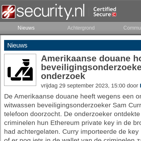
Nieuws
Achtergrond
Commun
Nieuws
Amerikaanse douane h
beveiligingsonderzoeke
onderzoek
vrijdag 29 september 2023, 15:00 door
De Amerikaanse douane heeft wegens een on
witwassen beveiligingsonderzoeker Sam Cur
telefoon doorzocht. De onderzoeker ontdekte e
criminelen hun Ethereum private key in de b
had achtergelaten. Curry importeerde de key i
of er nog iets in de wallet van de criminelen z