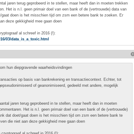
tal jaren terug geprobeerd in te stellen, maar heeft dan in moeten trekken
. Het is n.l. geen primair doel van een bank of de (vertrouwde) data van
t/gaat doen is het misschien tijd om zsm een betere bank te zoeken. Er
t aan deze gekkigheid mee gaan doen
yptograaf al schreef in 2016 (!):
16/03/data_is_a_toxic.html
 om hun diepgravende waarheidsvindingen
ransacties op basis van bankrekening en transactiecontext. Echter, tot
t gepseudonimiseerd of geanonimiseerd, gedeeld met andere, mogelijk
antal jaren terug geprobeerd in te stellen, maar heeft dan in moeten
ommentaren. Het is n.l. geen primair doel van een bank of de (vertrouwde)
ank dat doet/gaat doen is het misschien tijd om zsm een betere bank te
ijven die niet aan deze gekkigheid mee gaan doen
cryptograaf al schreef in 2016 (!):