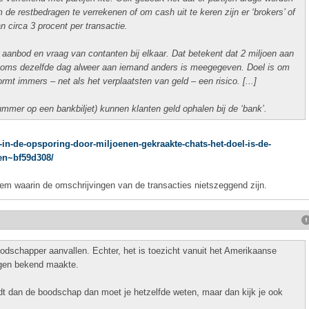
 de restbedragen te verrekenen of om cash uit te keren zijn er ‘brokers’ of
an circa 3 procent per transactie.
 aanbod en vraag van contanten bij elkaar. Dat betekent dat 2 miljoen aan
, soms dezelfde dag alweer aan iemand anders is meegegeven. Doel is om
ormt immers – net als het verplaatsten van geld – een risico. [...]
ummer op een bankbiljet) kunnen klanten geld ophalen bij de ‘bank’.
-in-de-opsporing-door-miljoenen-gekraakte-chats-het-doel-is-de-
ken~bf59d308/
em waarin de omschrijvingen van de transacties nietszeggend zijn.
boodschapper aanvallen. Echter, het is toezicht vanuit het Amerikaanse
ngen bekend maakte.
ndt dan de boodschap dan moet je hetzelfde weten, maar dan kijk je ook