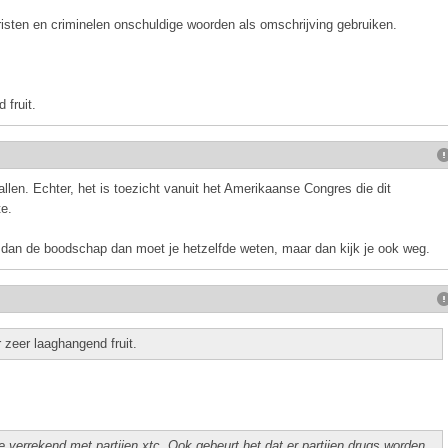
roristen en criminelen onschuldige woorden als omschrijving gebruiken.
 fruit.
llen. Echter, het is toezicht vanuit het Amerikaanse Congres die dit
e.
dt dan de boodschap dan moet je hetzelfde weten, maar dan kijk je ook weg.
zeer laaghangend fruit.
e verrekend met partijen xtc. Ook gebeurt het dat er partijen drugs worden