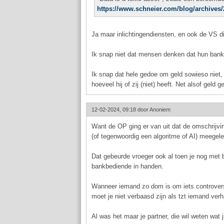
https://www.schneier.com/blog/archives/
Ja maar inlichtingendiensten, en ook de VS d
Ik snap niet dat mensen denken dat hun bankt
Ik snap dat hele gedoe om geld sowieso niet, 
hoeveel hij of zij (niet) heeft. Net alsof geld 
12-02-2024, 09:18 door
Anoniem
Want de OP ging er van uit dat de omschrijvin
(of tegenwoordig een algoritme of AI) meegel
Dat gebeurde vroeger ook al toen je nog met 
bankbediende in handen.
Wanneer iemand zo dom is om iets controversi
moet je niet verbaasd zijn als tzt iemand ver
Al was het maar je partner, die wil weten wat 