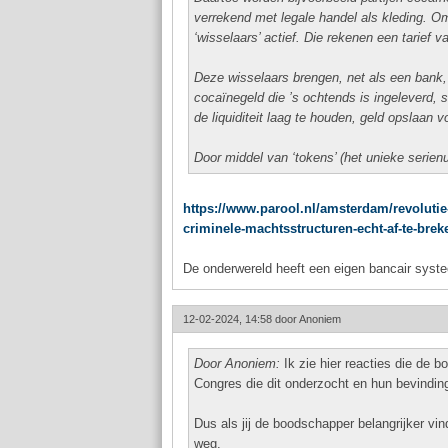
verrekend met legale handel als kleding. Om
‘wisselaars’ actief. Die rekenen een tarief v
Deze wisselaars brengen, net als een bank,
cocaïnegeld die ’s ochtends is ingeleverd
de liquiditeit laag te houden, geld opslaan v
Door middel van ‘tokens’ (het unieke serien
https://www.parool.nl/amsterdam/revolutie
criminele-machtsstructuren-echt-af-te-bre
De onderwereld heeft een eigen bancair syste
12-02-2024, 14:58 door
Anoniem
Door Anoniem:
Ik zie hier reacties die de 
Congres die dit onderzocht en hun bevindi
Dus als jij de boodschapper belangrijker vi
weg.