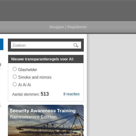
Inloggen
|
Registreren
Zoeken
Nieuwe transparantieregels voor AI:
Glashelder
Smoke and mirrors
Ai Ai Ai
513
8 reacties
Aantal stemmen:
,