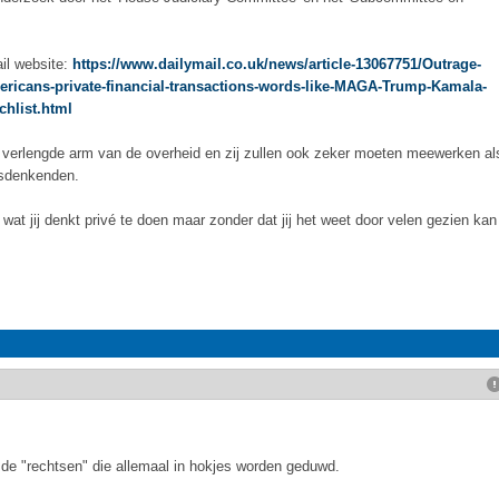
ail website:
https://www.dailymail.co.uk/news/article-13067751/Outrage-
ericans-private-financial-transactions-words-like-MAGA-Trump-Kamala-
chlist.html
 verlengde arm van de overheid en zij zullen ook zeker moeten meewerken al
rsdenkenden.
 wat jij denkt privé te doen maar zonder dat jij het weet door velen gezien kan
t de "rechtsen" die allemaal in hokjes worden geduwd.