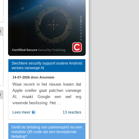
Slechtere security support oudere Android
versies vanwege AI
14-07-2026 door
Anoniem
Waar recent in het nieuws kwam dat
Apple sneller gaat patchen vanwege
AI, maakt Google een wel erg
vreemde beslissing: Het ...
Lees meer
13 reacties
Geldt de betaling van parkeergeld via een
malafide QR-code als een bevrijdende
betaling?