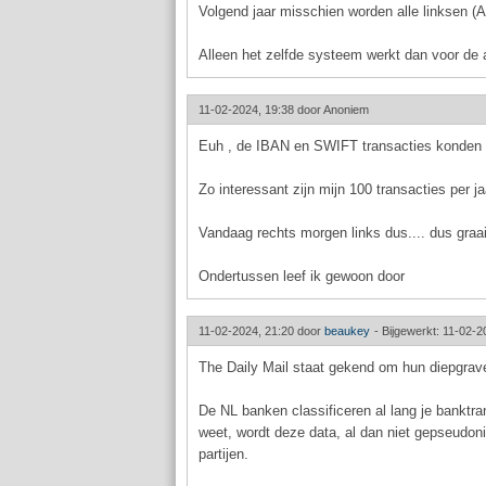
Volgend jaar misschien worden alle linksen (An
Alleen het zelfde systeem werkt dan voor de an
11-02-2024, 19:38 door
Anoniem
Euh , de IBAN en SWIFT transacties konden t
Zo interessant zijn mijn 100 transacties per ja
Vandaag rechts morgen links dus.... dus graai
Ondertussen leef ik gewoon door
11-02-2024, 21:20 door
beaukey
-
Bijgewerkt: 11-02-2
The Daily Mail staat gekend om hun diepgra
De NL banken classificeren al lang je banktra
weet, wordt deze data, al dan niet gepseudo
partijen.