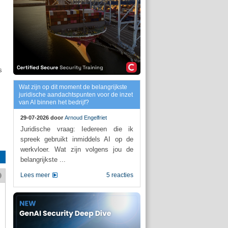
s
Wat zijn op dit moment de belangrijkste
juridische aandachtspunten voor de inzet
van AI binnen het bedrijf?
29-07-2026 door
Arnoud Engelfriet
Juridische vraag: Iedereen die ik
spreek gebruikt inmiddels AI op de
werkvloer. Wat zijn volgens jou de
belangrijkste ...
Lees meer
5 reacties