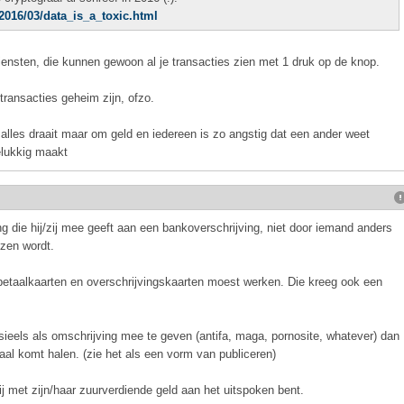
2016/03/data_is_a_toxic.html
iensten, die kunnen gewoon al je transacties zien met 1 druk op de knop.
ransacties geheim zijn, ofzo.
alles draait maar om geld en iedereen is zo angstig dat een ander weet
gelukkig maakt
g die hij/zij mee geeft aan een bankoverschrijving, niet door iemand anders
ezen wordt.
betaalkaarten en overschrijvingskaarten moest werken. Die kreeg ook een
eels als omschrijving mee te geven (antifa, maga, pornosite, whatever) dan
haal komt halen. (zie het als een vorm van publiceren)
jij met zijn/haar zuurverdiende geld aan het uitspoken bent.