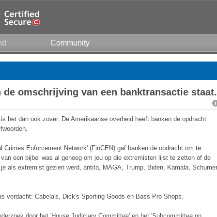
nd
Community
n de omschrijving van een banktransactie staat.
 is het dan ook zover. De Amerikaanse overheid heeft banken de opdracht
efwoorden.
ial Crimes Enforcement Network' (FinCEN) gaf banken de opdracht om te
an een bijbel was al genoeg om jou op die extremisten lijst te zetten of de
 je als extremist gezien werd, antifa, MAGA, Trump, Biden, Kamala, Schumer
s verdacht: Cabela's, Dick's Sporting Goods en Bass Pro Shops.
derzoek door het 'House Judiciary Committee' en het 'Subcommittee on