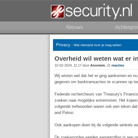
Nieuws
Achtergro
Privacy
- Wat niemand over je mag weten
Overheid wil weten wat er i
10-02-2024, 11:17 door
Anoniem
, 21
reacties
Wij wisten wel dat het er ging aankomen en nu
gegeven om banktransacties te scannen op tr
Federale rechercheurs van 'Treasury's Financ
zoeken naar mogelijke extremisten. Het kopen v
volgende trefwoorden waren ook een teken dat
and Pelosi.
Ook aankopen doen bij de volgende winkels wa
De zoekwoorden werden aangetroffen in een on