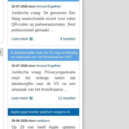
22-07-2026 door
Arnoud Engelfriet
Juridische vraag: De gemeente Den
Haag waarschuwde recent voor valse
QR-codes op parkeerautomaten. Best
professioneel gemaakt ...
Lees meer
9 reacties
Is datadoorgifte naar de VS nog rechtmatig
na uitspraak van het Amerikaanse Hof?
15-07-2026 door
Arnoud Engelfriet
Juridische vraag: Privacyorganisatie
noyb liet onlangs weten dat
datadoorgifte naar de VS na een
uitspraak van het Amerikaanse ...
Lees meer
12 reacties
Apple gaat sneller patchen wegens AI
29-06-2026 door
meidoorn
Op 29 mei heeft Apple updates