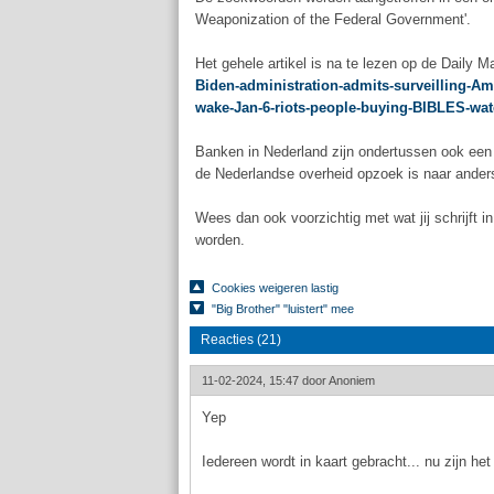
Weaponization of the Federal Government'.
Het gehele artikel is na te lezen op de Daily M
Biden-administration-admits-surveilling-Am
wake-Jan-6-riots-people-buying-BIBLES-wat
Banken in Nederland zijn ondertussen ook een
de Nederlandse overheid opzoek is naar ande
Wees dan ook voorzichtig met wat jij schrijft in
worden.
Cookies weigeren lastig
"Big Brother" "luistert" mee
Reacties (21)
11-02-2024, 15:47 door
Anoniem
Yep
Iedereen wordt in kaart gebracht... nu zijn he