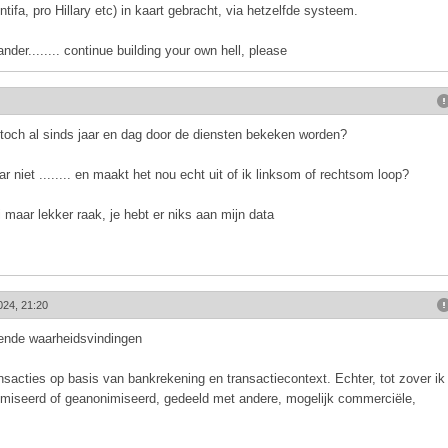
tifa, pro Hillary etc) in kaart gebracht, via hetzelfde systeem.
der........ continue building your own hell, please
och al sinds jaar en dag door de diensten bekeken worden?
ar niet ........ en maakt het nou echt uit of ik linksom of rechtsom loop?
 maar lekker raak, je hebt er niks aan mijn data
024, 21:20
vende waarheidsvindingen
nsacties op basis van bankrekening en transactiecontext. Echter, tot zover ik
nimiseerd of geanonimiseerd, gedeeld met andere, mogelijk commerciële,