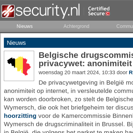
Nieuws
Achtergrond
Commun
Nieuws
Belgische drugscommis
privacywet: anonimitei
woensdag 20 maart 2024, 10:33 door
R
De privacywetgeving in België m
anonimiteit op internet, in versleutelde comm
kan worden doorbroken, zo stelt de Belgisch
Wymersch, die ook het briefgeheim ter discuss
hoorzitting
voor de Kamercommissie Binnen
Wymersch de drugscriminaliteit in Brussel. B
in België, die volgens het parket te maken 