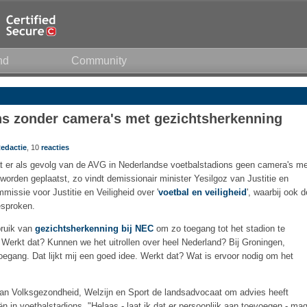
nd
Community
ons zonder camera's met gezichtsherkenning
edactie
, 10
reacties
t er als gevolg van de AVG in Nederlandse voetbalstadions geen camera's me
orden geplaatst, zo vindt demissionair minister Yesilgoz van Justitie en
issie voor Justitie en Veiligheid over '
voetbal en veiligheid
', waarbij ook d
esproken.
ruik van
gezichtsherkenning bij NEC
om zo toegang tot het stadion te
e. Werkt dat? Kunnen we het uitrollen over heel Nederland? Bij Groningen,
oegang. Dat lijkt mij een goed idee. Werkt dat? Wat is ervoor nodig om het
 van Volksgezondheid, Welzijn en Sport de landsadvocaat om advies heeft
 in voetbalstadions. "Helaas - laat ik dat er persoonlijk aan toevoegen - ma