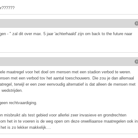
or??????
gen - " zal dit over max. 5 jaar 'achterhaald' zijn om back to the future naar
onele maatregel voor het doel om mensen met een stadion verbod te weren.
mensen met een verbod tov het aantal toeschouwers. Die zou je dan allemaal
tregel, terwijl er een zeer eenvoudig alternatief is dat alleen de mensen met
 wedstrijden.
 geen rechtvaardiging.
 misbruikt als test gebied voor allerlei zeer invasieve en grondrechten
 om het in te voeren is de weg open om deze orwelliaanse maatregelen ook in
het is zo lekker makkelijk....