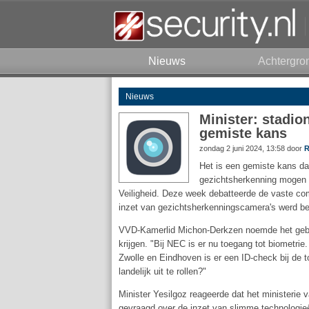
Nieuws
Achtergro
Nieuws
Minister: stadi
gemiste kans
zondag 2 juni 2024, 13:58 door
R
Het is een gemiste kans da
gezichtsherkenning mogen w
Veiligheid. Deze week debatteerde de vaste comm
inzet van gezichtsherkenningscamera's werd b
VVD-Kamerlid Michon-Derkzen noemde het geb
krijgen. "Bij NEC is er nu toegang tot biometri
Zwolle en Eindhoven is er een ID-check bij de t
landelijk uit te rollen?"
Minister Yesilgoz reageerde dat het ministerie
gevraagd over de inzet van slimme technologieën