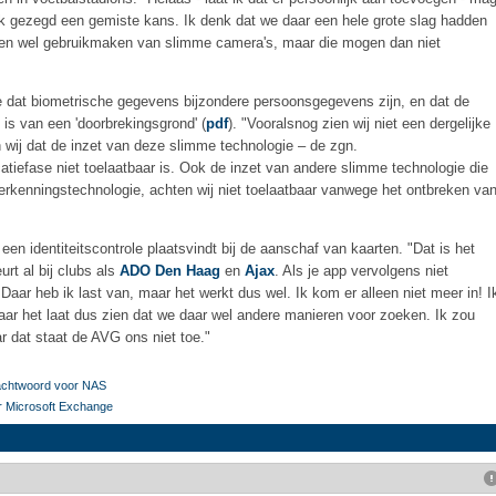
ijk gezegd een gemiste kans. Ik denk dat we daar een hele grote slag hadden
nen wel gebruikmaken van slimme camera's, maar die mogen dan niet
 dat biometrische gegevens bijzondere persoonsgegevens zijn, en dat de
 is van een 'doorbrekingsgrond' (
pdf
). "Vooralsnog zien wij niet een dergelijke
wij dat de inzet van deze slimme technologie – de zgn.
catiefase niet toelaatbaar is. Ook de inzet van andere slimme technologie die
rkenningstechnologie, achten wij niet toelaatbaar vanwege het ontbreken va
een identiteitscontrole plaatsvindt bij de aanschaf van kaarten. "Dat is het
urt al bij clubs als
ADO Den Haag
en
Ajax
. Als je app vervolgens niet
 Daar heb ik last van, maar het werkt dus wel. Ik kom er alleen niet meer in! I
ar het laat dus zien dat we daar wel andere manieren voor zoeken. Ik zou
r dat staat de AVG ons niet toe."
achtwoord voor NAS
r Microsoft Exchange