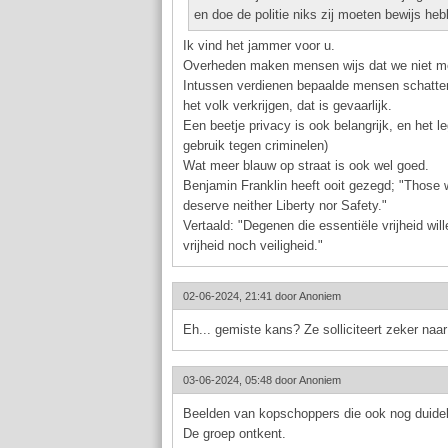
en doe de politie niks zij moeten bewijs heb
Ik vind het jammer voor u.
Overheden maken mensen wijs dat we niet mee
Intussen verdienen bepaalde mensen schatte
het volk verkrijgen, dat is gevaarlijk.
Een beetje privacy is ook belangrijk, en het l
gebruik tegen criminelen)
Wat meer blauw op straat is ook wel goed.
Benjamin Franklin heeft ooit gezegd; "Those w
deserve neither Liberty nor Safety."
Vertaald: "Degenen die essentiële vrijheid wil
vrijheid noch veiligheid."
02-06-2024, 21:41 door
Anoniem
Eh... gemiste kans? Ze solliciteert zeker naa
03-06-2024, 05:48 door
Anoniem
Beelden van kopschoppers die ook nog duideli
De groep ontkent.