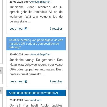
29-07-2026 door
Arnoud Engelfriet
Juridische vraag: Iedereen die ik
spreek gebruikt inmiddels AI op de
werkvloer. Wat zijn volgens jou de
belangrijkste ...
Lees meer
6 reacties
Geldt de betaling van parkeergeld via een
malafide QR-code als een bevrijdende
betaling?
22-07-2026 door
Arnoud Engelfriet
Juridische vraag: De gemeente Den
Haag waarschuwde recent voor valse
QR-codes op parkeerautomaten. Best
professioneel gemaakt ...
Lees meer
9 reacties
Apple gaat sneller patchen wegens AI
29-06-2026 door
meidoorn
Op 29 mei heeft Apple updates