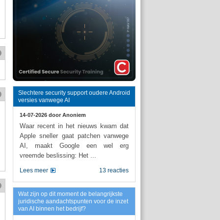
Slechtere security support oudere Android
versies vanwege AI
14-07-2026 door
Anoniem
Waar recent in het nieuws kwam dat
Apple sneller gaat patchen vanwege
AI, maakt Google een wel erg
vreemde beslissing: Het ...
Lees meer
13 reacties
Wat zijn op dit moment de belangrijkste
juridische aandachtspunten voor de inzet
van AI binnen het bedrijf?