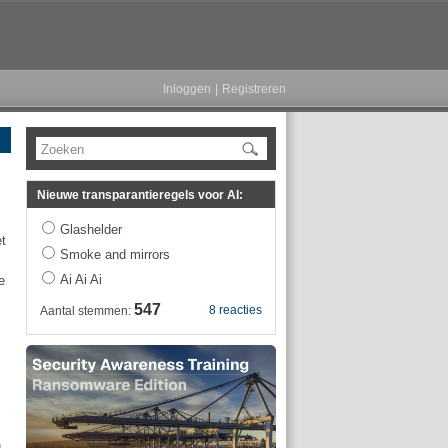
Inloggen
|
Registreren
Zoeken
Nieuwe transparantieregels voor AI:
Glashelder
t
Smoke and mirrors
Ai Ai Ai
e
547
8 reacties
Aantal stemmen:
g