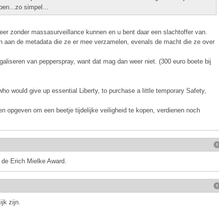
ben...zo simpel...
r zonder massasurveillance kunnen en u bent daar een slachtoffer van.
n aan de metadata die ze er mee verzamelen, evenals de macht die ze over
egaliseren van pepperspray, want dat mag dan weer niet. (300 euro boete bij
ho would give up essential Liberty, to purchase a little temporary Safety,
len opgeven om een beetje tijdelijke veiligheid te kopen, verdienen noch
r de Erich Mielke Award.
jk zijn.