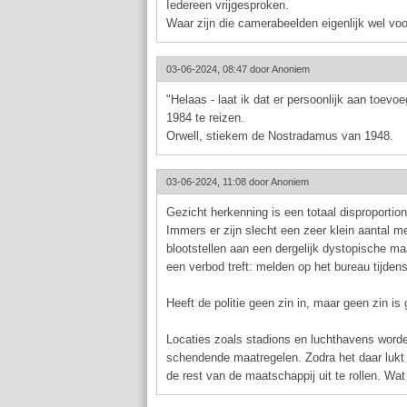
Iedereen vrijgesproken.
Waar zijn die camerabeelden eigenlijk wel vo
03-06-2024, 08:47 door
Anoniem
"Helaas - laat ik dat er persoonlijk aan toevoe
1984 te reizen.
Orwell, stiekem de Nostradamus van 1948.
03-06-2024, 11:08 door
Anoniem
Gezicht herkenning is een totaal disproporti
Immers er zijn slecht een zeer klein aantal 
blootstellen aan een dergelijk dystopische maa
een verbod treft: melden op het bureau tijdens
Heeft de politie geen zin in, maar geen zin is
Locaties zoals stadions en luchthavens worden
schendende maatregelen. Zodra het daar lukt
de rest van de maatschappij uit te rollen. Wat 