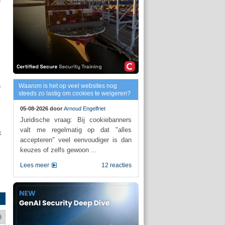
n
Waarom is het op veel websites nog
steeds zo lastig om cookies te weigeren?
05-08-2026 door
Arnoud Engelfriet
Juridische vraag: Bij cookiebanners
valt me regelmatig op dat "alles
k
accepteren" veel eenvoudiger is dan
keuzes of zelfs gewoon ...
Lees meer
12 reacties