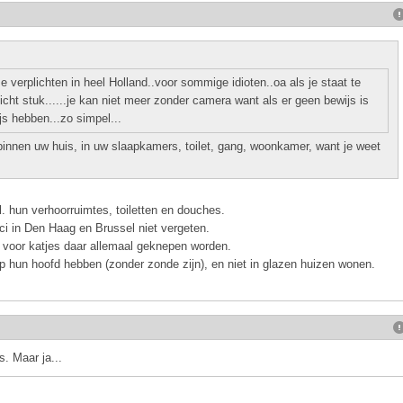
verplichten in heel Holland..voor sommige idioten..oa als je staat te
icht stuk......je kan niet meer zonder camera want als er geen bewijs is
js hebben...zo simpel...
nnen uw huis, in uw slaapkamers, toilet, gang, woonkamer, want je weet
l. hun verhoorruimtes, toiletten en douches.
ci in Den Haag en Brussel niet vergeten.
 voor katjes daar allemaal geknepen worden.
r op hun hoofd hebben (zonder zonde zijn), en niet in glazen huizen wonen.
. Maar ja...