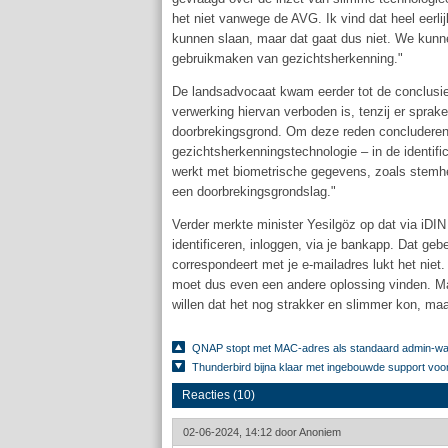
het niet vanwege de AVG. Ik vind dat heel eerl
kunnen slaan, maar dat gaat dus niet. We kun
gebruikmaken van gezichtsherkenning."
De landsadvocaat kwam eerder tot de conclusie
verwerking hiervan verboden is, tenzij er sprake
doorbrekingsgrond. Om deze reden concluderen 
gezichtsherkenningstechnologie – in de identifi
werkt met biometrische gegevens, zoals stemhe
een doorbrekingsgrondslag."
Verder merkte minister Yesilgöz op dat via iDIN 
identificeren, inloggen, via je bankapp. Dat gebe
correspondeert met je e-mailadres lukt het niet.
moet dus even een andere oplossing vinden. Ma
willen dat het nog strakker en slimmer kon, maa
QNAP stopt met MAC-adres als standaard admin-w
Thunderbird bijna klaar met ingebouwde support voo
Reacties (10)
02-06-2024, 14:12 door
Anoniem