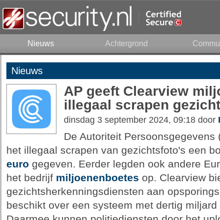
Nieuws
Achtergrond
Commun
Nieuws
AP geeft Clearview mil
illegaal scrapen gezicht
dinsdag 3 september 2024, 09:18 door
De Autoriteit Persoonsgegevens (
het illegaal scrapen van gezichtsfoto's een 
euro
gegeven. Eerder legden ook andere Eur
het bedrijf
miljoenenboetes
op. Clearview bi
gezichtsherkenningsdiensten aan opsporings- 
beschikt over een systeem met dertig miljard
Daarmee kunnen politiediensten door het upl