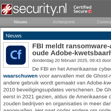
Nieuws
Achtergrond
Commun
Nieuws
FBI meldt ransomware-a
oude Adobe-kwetsbaar
donderdag 20 februari 2025, 09:43 doo
De FBI en het Amerikaanse cybe
waarschuwen
voor aanvallen met de Ghost-
andere gebruik wordt gemaakt van Adobe-kw
2010 beveiligingsupdates verschenen. De G
eerst in 2021 gezien, aldus de Amerikaanse 
zouden bedrijven en organisaties in meer dan
aangevallen. Het gaat onder andere om onder