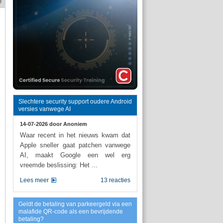
Slechtere security support oudere Android
versies vanwege AI
14-07-2026 door
Anoniem
Waar recent in het nieuws kwam dat
Apple sneller gaat patchen vanwege
AI, maakt Google een wel erg
vreemde beslissing: Het ...
Lees meer
13 reacties
Geldt de betaling van parkeergeld via een
malafide QR-code als een bevrijdende
betaling?