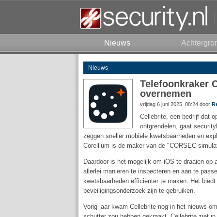
Nieuws
Achtergro
Nieuws
Telefoonkraker C
overnemen
vrijdag 6 juni 2025, 08:24 door
R
Cellebrite, een bedrijf da
ontgrendelen, gaat securit
zeggen sneller mobiele kwetsbaarheden en exploi
Corellium is de maker van de "CORSEC simulator
Daardoor is het mogelijk om iOS te draaien op 
allerlei manieren te inspecteren en aan te pass
kwetsbaarheden efficiënter te maken. Het biedt 
beveiligingsonderzoek zijn te gebruiken.
Vorig jaar kwam Cellebrite nog in het nieuws o
schutter zou hebben gekraakt. Cellebrite ziet 