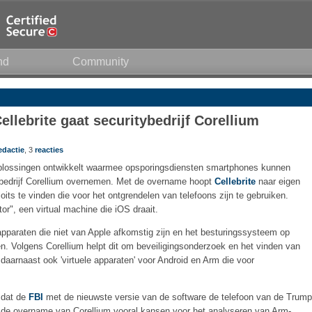
nd
Community
ellebrite gaat securitybedrijf Corellium
edactie
, 3
reacties
t oplossingen ontwikkelt waarmee opsporingsdiensten smartphones kunnen
ybedrijf Corellium overnemen. Met de overname hoopt
Cellebrite
naar eigen
ts te vinden die voor het ontgrendelen van telefoons zijn te gebruiken.
", een virtual machine die iOS draait.
apparaten die niet van Apple afkomstig zijn en het besturingssysteem op
en. Volgens Corellium helpt dit om beveiligingsonderzoek en het vinden van
daarnaast ook 'virtuele apparaten' voor Android en Arm die voor
mdat de
FBI
met de nieuwste versie van de software de telefoon van de Trump
in de overname van Corellium vooral kansen voor het analyseren van Arm-