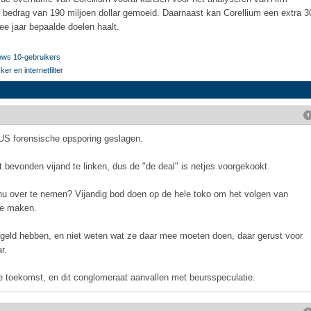
bedrag van 190 miljoen dollar gemoeid. Daarnaast kan Corellium een extra 3
ee jaar bepaalde doelen haalt.
ows 10-gebruikers
r en internetfilter
 US forensische opsporing geslagen.
t bevonden vijand te linken, dus de "de deal" is netjes voorgekookt.
u over te nemen? Vijandig bod doen op de hele toko om het volgen van
te maken.
el geld hebben, en niet weten wat ze daar mee moeten doen, daar gerust voor
r.
e toekomst, en dit conglomeraat aanvallen met beursspeculatie.