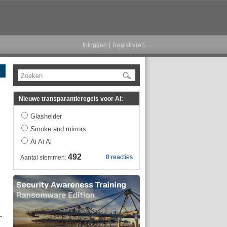
Inloggen
|
Registreren
Zoeken
Nieuwe transparantieregels voor AI:
Glashelder
Smoke and mirrors
Ai Ai Ai
492
8 reacties
Aantal stemmen:
-