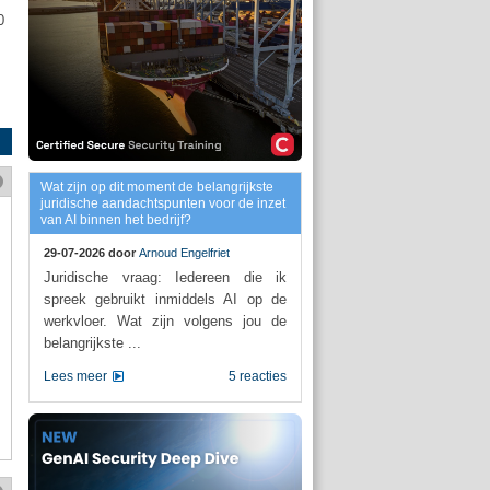
0
Wat zijn op dit moment de belangrijkste
juridische aandachtspunten voor de inzet
van AI binnen het bedrijf?
29-07-2026 door
Arnoud Engelfriet
Juridische vraag: Iedereen die ik
spreek gebruikt inmiddels AI op de
werkvloer. Wat zijn volgens jou de
belangrijkste ...
Lees meer
5 reacties