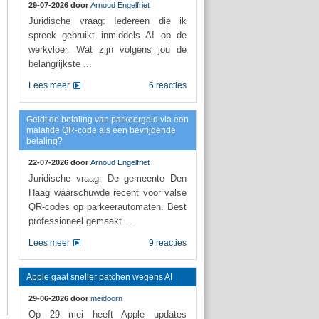
29-07-2026 door
Arnoud Engelfriet
Juridische vraag: Iedereen die ik
spreek gebruikt inmiddels AI op de
werkvloer. Wat zijn volgens jou de
belangrijkste ...
Lees meer
6 reacties
Geldt de betaling van parkeergeld via een
malafide QR-code als een bevrijdende
betaling?
22-07-2026 door
Arnoud Engelfriet
Juridische vraag: De gemeente Den
Haag waarschuwde recent voor valse
QR-codes op parkeerautomaten. Best
professioneel gemaakt ...
Lees meer
9 reacties
Apple gaat sneller patchen wegens AI
29-06-2026 door
meidoorn
Op 29 mei heeft Apple updates