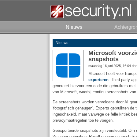
Nieuws
Achtergro
Nieuws
Microsoft voorzi
snapshots
maandag 16 juni 2025, 16:04 do
Microsoft heeft voor Euro
exporteren
. Third-party a
genereert hiervoor een code die gebruikers met 
van Microsoft, waarbij continu screenshots va
De screenshots worden vervolgens door AI gean
'fotografisch geheugen'. Experts gebruikten de 
ingeschakeld, maar vanwege de felle kritiek bes
privacymaatregelen toe te voegen.
Geëxporteerde snapshots zijn versleuteld. Om d
Wanneer gebruikers Recall openen en inschakele