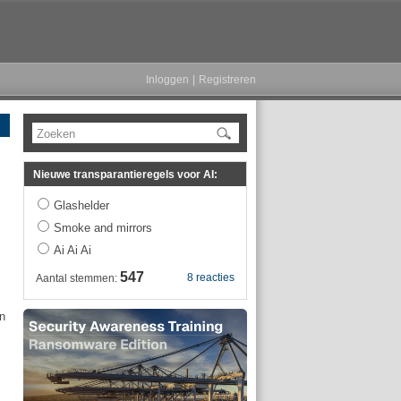
Inloggen
|
Registreren
Zoeken
Nieuwe transparantieregels voor AI:
Glashelder
Smoke and mirrors
Ai Ai Ai
547
8 reacties
Aantal stemmen:
jn