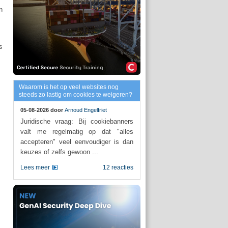
n
s
Waarom is het op veel websites nog
steeds zo lastig om cookies te weigeren?
05-08-2026 door
Arnoud Engelfriet
Juridische vraag: Bij cookiebanners
valt me regelmatig op dat "alles
accepteren" veel eenvoudiger is dan
keuzes of zelfs gewoon ...
Lees meer
12 reacties