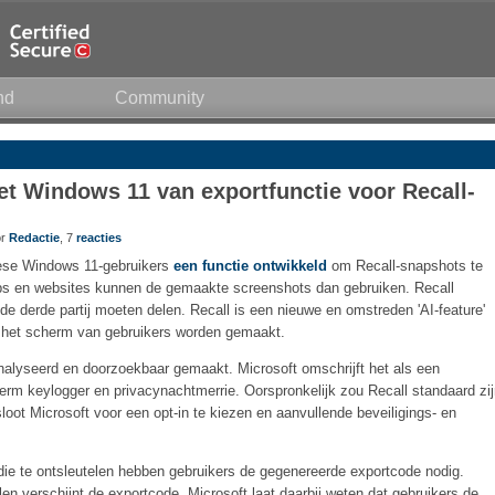
nd
Community
et Windows 11 van exportfunctie voor Recall-
or
Redactie
, 7
reacties
pese Windows 11-gebruikers
een functie ontwikkeld
om Recall-snapshots te
pps en websites kunnen de gemaakte screenshots dan gebruiken. Recall
de derde partij moeten delen. Recall is een nieuwe en omstreden 'AI-feature'
n het scherm van gebruikers worden gemaakt.
alyseerd en doorzoekbaar gemaakt. Microsoft omschrijft het als een
term keylogger en privacynachtmerrie. Oorspronkelijk zou Recall standaard zi
loot Microsoft voor een opt-in te kiezen en aanvullende beveiligings- en
ie te ontsleutelen hebben gebruikers de gegenereerde exportcode nodig.
n verschijnt de exportcode. Microsoft laat daarbij weten dat gebruikers de