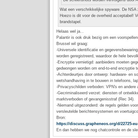
Wat een verschrikkelijke spyware. De NSA za
Hoezo is dit voor de overheid acceptabel! Vo
brandstapel.
Helaas wel ja...
Palantir is ook druk bezig om een voorspellen
Brussel wil graag:
-Universele identificatie en gegevensbewaring,
worden geregistreerd, waardoor de hele bevo
-Encryptie vernietigd: aanbieders moeten gege
gedwongen worden om end-to-end encryptie t
-Achterdeurtjes door ontwerp: hardware- en s
wetshandhaving in te bouwen in telefoons, lap
-Privacyschilden verboden: VPN's en andere a
-Gecriminaliseerd verzet: diensten of ontwikk
marktverboden of gevangenisstraf (Rec 34).
-Niemand uitgezonderd: de regels gelden voor
versleutelde berichtensystemen en voertuigc
Bron:
https://discuss.grapheneos.org/d/22725-eu
En dan hebben we nog chatcontrole en de sl