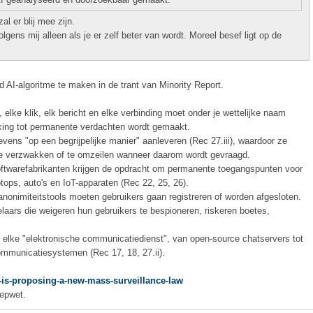
l er blij mee zijn.
lgens mij alleen als je er zelf beter van wordt. Moreel besef ligt op de
d AI-algoritme te maken in de trant van Minority Report.
 elke klik, elk bericht en elke verbinding moet onder je wettelijke naam
lking tot permanente verdachten wordt gemaakt.
vens "op een begrijpelijke manier" aanleveren (Rec 27.iii), waardoor ze
e verzwakken of te omzeilen wanneer daarom wordt gevraagd.
oftwarefabrikanten krijgen de opdracht om permanente toegangspunten voor
tops, auto's en IoT-apparaten (Rec 22, 25, 26).
nonimiteitstools moeten gebruikers gaan registreren of worden afgesloten.
elaars die weigeren hun gebruikers te bespioneren, riskeren boetes,
 elke "elektronische communicatiedienst", van open-source chatservers tot
ommunicatiesystemen (Rec 17, 18, 27.ii).
-is-proposing-a-new-mass-surveillance-law
eepwet.