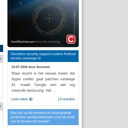
Slechtere security support oudere Android
versies vanwege AI
14-07-2026 door
Anoniem
Waar recent in het nieuws kwam dat
Apple sneller gaat patchen vanwege
AI, maakt Google een wel erg
vreemde beslissing: Het ...
Lees meer
13 reacties
Wat zijn op dit moment de belangrijkste
juridische aandachtspunten voor de inzet
van AI binnen het bedrijf?