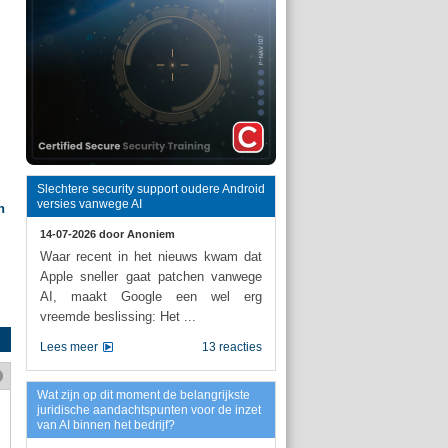
Slechtere security support oudere Android
versies vanwege AI
n
14-07-2026 door
Anoniem
Waar recent in het nieuws kwam dat
Apple sneller gaat patchen vanwege
AI, maakt Google een wel erg
vreemde beslissing: Het ...
Lees meer
13 reacties
Wat zijn op dit moment de belangrijkste
juridische aandachtspunten voor de inzet
van AI binnen het bedrijf?