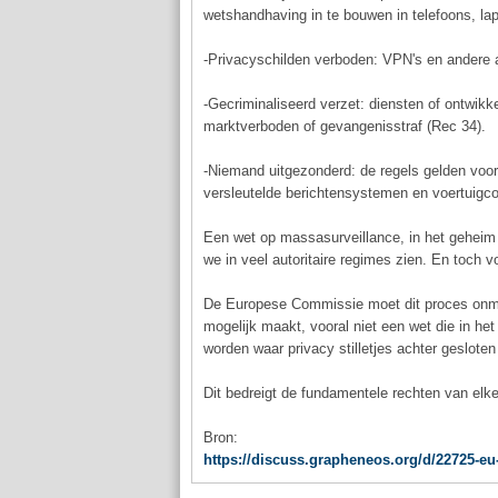
wetshandhaving in te bouwen in telefoons, lap
-Privacyschilden verboden: VPN's en andere a
-Gecriminaliseerd verzet: diensten of ontwikk
marktverboden of gevangenisstraf (Rec 34).
-Niemand uitgezonderd: de regels gelden voor
versleutelde berichtensystemen en voertuigc
Een wet op massasurveillance, in het geheim
we in veel autoritaire regimes zien. En toch 
De Europese Commissie moet dit proces onmid
mogelijk maakt, vooral niet een wet die in 
worden waar privacy stilletjes achter gesloten
Dit bedreigt de fundamentele rechten van elke
Bron:
https://discuss.grapheneos.org/d/22725-eu