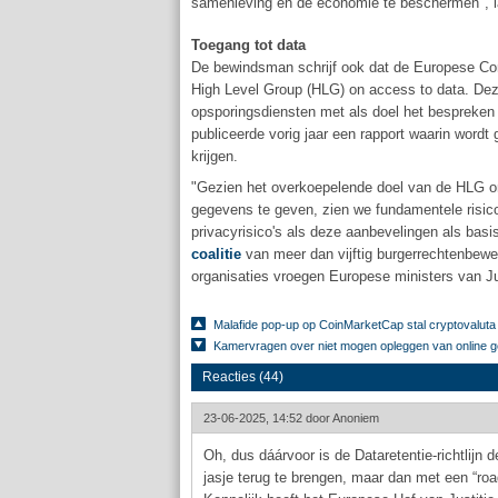
samenleving en de economie te beschermen", la
Toegang tot data
De bewindsman schrijf ook dat de Europese Com
High Level Group (HLG) on access to data. Deze
opsporingsdiensten met als doel het bespreken 
publiceerde vorig jaar een rapport waarin word
krijgen.
"Gezien het overkoepelende doel van de HLG om
gegevens te geven, zien we fundamentele risico
privacyrisico's als deze aanbevelingen als bas
coalitie
van meer dan vijftig burgerrechtenbewe
organisaties vroegen Europese ministers van Ju
Malafide pop-up op CoinMarketCap stal cryptovalut
Kamervragen over niet mogen opleggen van online 
Reacties (44)
23-06-2025, 14:52 door
Anoniem
Oh, dus dáárvoor is de Dataretentie-richtlijn 
jasje terug te brengen, maar dan met een “ro