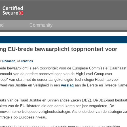
nd
Community
ing EU-brede bewaarplicht topprioriteit voor
or
Redactie
, 44
reacties
ede bewaarplicht is een topprioriteit voor de Europese Commissie. Daarnaast
gemaakt van de eerdere aanbevelingen van de High Level Group over
groep" van start met de eerder aangekondigde Technologie Roadmap voor
Weel van Justitie en Veiligheid in een
verslag
aan de Eerste en Tweede Kame
aats van de Raad Justitie en Binnenlandse Zaken (JBZ). De JBZ-raad bestaa
aken van de EU-lidstaten die een aantal keren per jaar vergaderen. De
e interne Europese veiligheidsstrategie. Als onderdeel van de strategie za
htregels op Europees niveau.
e, waardoor de telecomgegevens van burgers voor maanden of jaren mochten