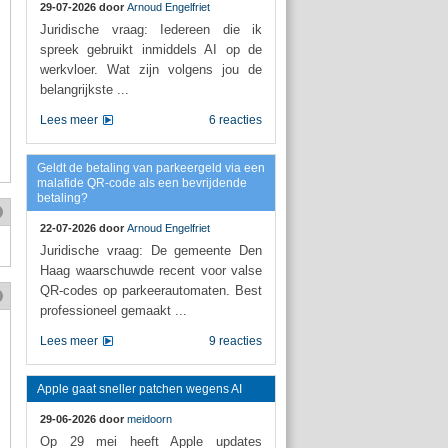
29-07-2026 door
Arnoud Engelfriet
Juridische vraag: Iedereen die ik
spreek gebruikt inmiddels AI op de
werkvloer. Wat zijn volgens jou de
belangrijkste ...
Lees meer
6 reacties
Geldt de betaling van parkeergeld via een
malafide QR-code als een bevrijdende
betaling?
22-07-2026 door
Arnoud Engelfriet
Juridische vraag: De gemeente Den
Haag waarschuwde recent voor valse
QR-codes op parkeerautomaten. Best
professioneel gemaakt ...
Lees meer
9 reacties
Apple gaat sneller patchen wegens AI
29-06-2026 door
meidoorn
Op 29 mei heeft Apple updates