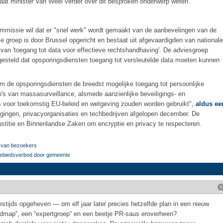
at minister Van Weel verder over dit besproken onderwerp weten.
missie wil dat er "snel werk" wordt gemaakt van de aanbevelingen van de
 groep is door Brussel opgericht en bestaat uit afgevaardigden van nationale
van 'toegang tot data voor effectieve rechtshandhaving'. De adviesgroep
t gesteld dat opsporingsdiensten toegang tot versleutelde data moeten kunnen
 de opsporingsdiensten de breedst mogelijke toegang tot persoonlijke
's van massasurveillance, alsmede aanzienlijke beveiligings- en
is voor toekomstig EU-beleid en wetgeving zouden worden gebruikt",
aldus ee
gingen, privacyorganisaties en techbedrijven afgelopen december. De
stitie en Binnenlandse Zaken om encryptie en privacy te respecteren.
a van bezoekers
gebiedsverbod door gemeente
destijds opgeheven — om elf jaar later precies hetzelfde plan in een nieuw
admap”, een “expertgroep” en een beetje PR-saus eroverheen?