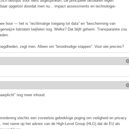
 zich destijds voor niets uitgesproken. De principiële bezwaren tegen
kbaar opgelost doordat men nu... impact assessments en technologie-
 nee hoor — het is “rechtmatige toegang tot data” en “bescherming van
enwijze lidstaten twijfelen nog. Welke? Dat blijft geheim. Transparantie zou
eden.
oegdheden, zegt men. Alleen om “broodnodige stappen”. Voor wie precies?
aarplicht" nog meer inhoud:
verordening slechts een zoveelste gebrekkige poging om veiligheid en privacy
ik, met name op het advies van de High-Level Group (HLG) dat de EU als