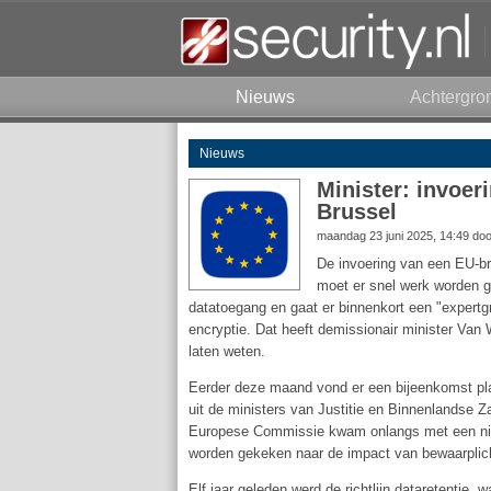
Nieuws
Achtergro
Nieuws
Minister: invoer
Brussel
maandag 23 juni 2025, 14:49 do
De invoering van een EU-br
moet er snel werk worden 
datatoegang en gaat er binnenkort een "expert
encryptie. Dat heeft demissionair minister Van 
laten weten.
Eerder deze maand vond er een bijeenkomst pl
uit de ministers van Justitie en Binnenlandse Z
Europese Commissie kwam onlangs met een nieuw
worden gekeken naar de impact van bewaarplic
Elf jaar geleden werd de richtlijn dataretenti