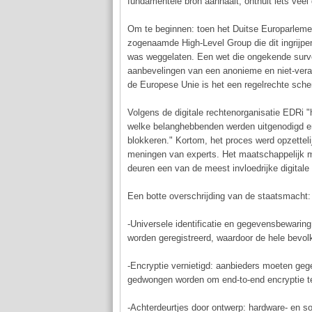
fundamentele bron aanhaalt, onthult iets veel 
Om te beginnen: toen het Duitse Europarleme
zogenaamde High-Level Group die dit ingrijpe
was weggelaten. Een wet die ongekende surve
aanbevelingen van een anonieme en niet-veran
de Europese Unie is het een regelrechte sche
Volgens de digitale rechtenorganisatie EDRi 
welke belanghebbenden werden uitgenodigd en
blokkeren." Kortom, het proces werd opzetteli
meningen van experts. Het maatschappelijk mi
deuren een van de meest invloedrijke digitale
Een botte overschrijding van de staatsmacht:
-Universele identificatie en gegevensbewaring,
worden geregistreerd, waardoor de hele bevo
-Encryptie vernietigd: aanbieders moeten gege
gedwongen worden om end-to-end encryptie t
-Achterdeurtjes door ontwerp: hardware- en s