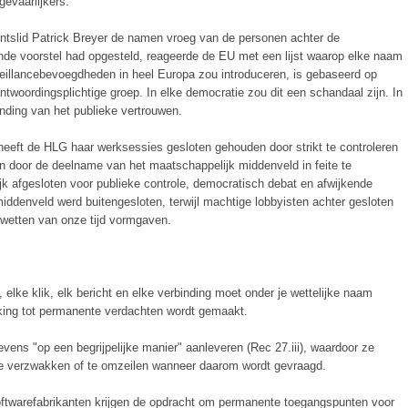
gevaarlijkers.
ntslid Patrick Breyer de namen vroeg van de personen achter de
nde voorstel had opgesteld, reageerde de EU met een lijst waarop elke naam
illancebevoegdheden in heel Europa zou introduceren, is gebaseerd op
twoordingsplichtige groep. In elke democratie zou dit een schandaal zijn. In
nding van het publieke vertrouwen.
"heeft de HLG haar werksessies gesloten gehouden door strikt te controleren
 door de deelname van het maatschappelijk middenveld in feite te
jk afgesloten voor publieke controle, democratisch debat en afwijkende
ddenveld werd buitengesloten, terwijl machtige lobbyisten achter gesloten
 wetten van onze tijd vormgaven.
 elke klik, elk bericht en elke verbinding moet onder je wettelijke naam
lking tot permanente verdachten wordt gemaakt.
vens "op een begrijpelijke manier" aanleveren (Rec 27.iii), waardoor ze
e verzwakken of te omzeilen wanneer daarom wordt gevraagd.
oftwarefabrikanten krijgen de opdracht om permanente toegangspunten voor