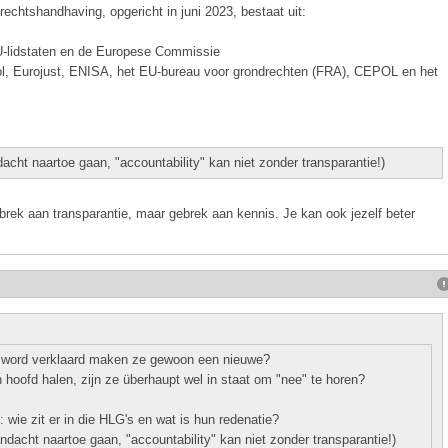
rechtshandhaving, opgericht in juni 2023, bestaat uit:
U-lidstaten en de Europese Commissie
l, Eurojust, ENISA, het EU-bureau voor grondrechten (FRA), CEPOL en het
acht naartoe gaan, "accountability" kan niet zonder transparantie!)
ebrek aan transparantie, maar gebrek aan kennis. Je kan ook jezelf beter
 word verklaard maken ze gewoon een nieuwe?
n hoofd halen, zijn ze überhaupt wel in staat om "nee" te horen?
 wie zit er in die HLG's en wat is hun redenatie?
ndacht naartoe gaan, "accountability" kan niet zonder transparantie!)