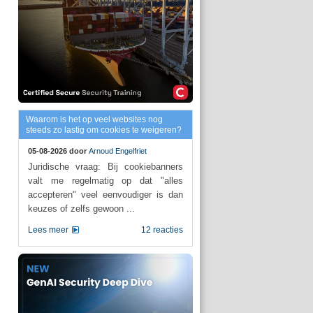
Waarom is het op veel websites nog
steeds zo lastig om cookies te weigeren?
05-08-2026 door
Arnoud Engelfriet
Juridische vraag: Bij cookiebanners
valt me regelmatig op dat "alles
accepteren" veel eenvoudiger is dan
keuzes of zelfs gewoon ...
Lees meer
12 reacties