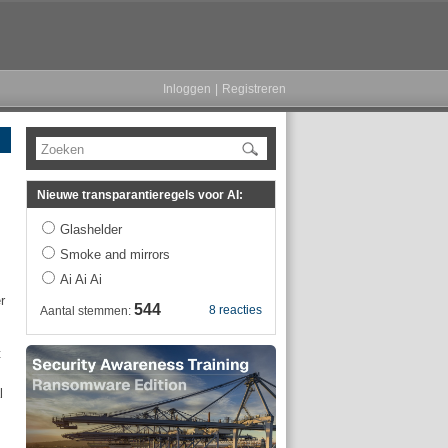
Inloggen
|
Registreren
Zoeken
Nieuwe transparantieregels voor AI:
Glashelder
Smoke and mirrors
Ai Ai Ai
r
544
8 reacties
Aantal stemmen:
t
l