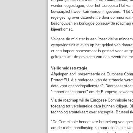
worden opgeslagen, door het Europese Hof van 
bewaarplicht weer kan worden ingevoerd. "Het
regelgeving over dataretentie door communicatie
beschouwen en kondigde opnieuw de roadmap over
bijeenkomst.
Volgens de minister is een "zeer kleine minder
wetgevingsinitiatieven op het gebied van datare
er een impact assessment is gestart voor wetge
gekeken wat de gevolgen van een eventuele maa
Veiligheidsstrategie
Afgelopen april presenteerde de Europese Com
ProtectEU. Als onderdeel van de strategie wor
data voor opsporingsdiensten". Daarnaast sta
"impact assessment" om de Europese bewaarpli
Via de roadmap wil de Europese Commissie tec
toegang tot versleutelde data kunnen krijgen. B
technologieroutekaart over encryptie. Brussel r
"De Commissie benadrukte het belang van goede 
om de rechtshandhaving zomaar allerlei nieuwe