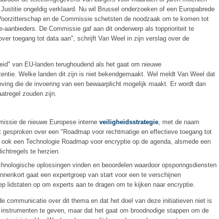
Justitie ongeldig verklaard. Nu wil Brussel onderzoeken of een Europabrede
 Voorzitterschap en de Commissie schetsten de noodzaak om te komen tot
-aanbieders. De Commissie gaf aan dit onderwerp als topprioriteit te
 toegang tot data aan", schrijft Van Weel in zijn verslag over de
heid" van EU-landen terughoudend als het gaat om nieuwe
tentie. Welke landen dit zijn is niet bekendgemaakt. Wel meldt Van Weel dat
ving die de invoering van een bewaarplicht mogelijk maakt. Er wordt dan
tregel zouden zijn.
missie de nieuwe Europese interne
veiligheidsstrategie
, met de naam
dt gesproken over een "Roadmap voor rechtmatige en effectieve toegang tot
at ook een Technologie Roadmap voor encryptie op de agenda, alsmede een
chtregels te herzien.
hnologische oplossingen vinden en beoordelen waardoor opsporingsdiensten
innenkort gaat een expertgroep van start voor een te verschijnen
iep lidstaten op om experts aan te dragen om te kijken naar encryptie.
communicatie over dit thema en dat het doel van deze initiatieven niet is
 instrumenten te geven, maar dat het gaat om broodnodige stappen om de