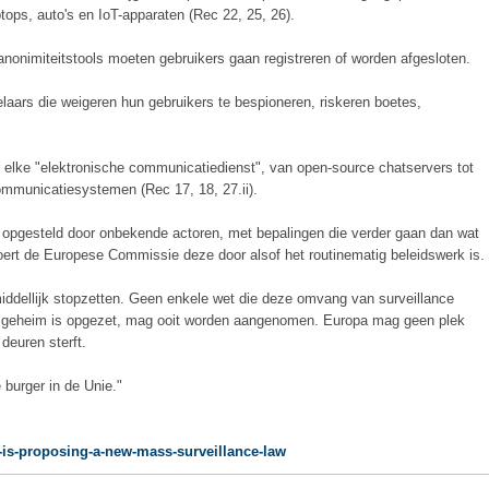
tops, auto's en IoT-apparaten (Rec 22, 25, 26).
nonimiteitstools moeten gebruikers gaan registreren of worden afgesloten.
elaars die weigeren hun gebruikers te bespioneren, riskeren boetes,
 elke "elektronische communicatiedienst", van open-source chatservers tot
ommunicatiesystemen (Rec 17, 18, 27.ii).
 opgesteld door onbekende actoren, met bepalingen die verder gaan dan wat
voert de Europese Commissie deze door alsof het routinematig beleidswerk is.
dellijk stopzetten. Geen enkele wet die deze omvang van surveillance
het geheim is opgezet, mag ooit worden aangenomen. Europa mag geen plek
 deuren sterft.
 burger in de Unie."
-is-proposing-a-new-mass-surveillance-law