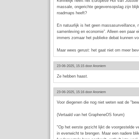
Kennelijk heeft het Europese Hof van Justitie
massale, ongerichte gegevensopslag zijn blij
roadmaps heeft?
En natuurlijk is het geen massasurveillance,
samenleving en economie”. Alleen een paar eig
immers zomaar het publieke debat kunnen vo
Maar wees gerust: het gaat niet om meer bev
23-06-2025, 15:15 door
Anoniem
Ze hebben haast.
23-06-2025, 15:16 door
Anoniem
Voor diegenen die nog niet weten wat de "bew
(Vertaald van het GrapheneOS forum)
"Op het eerste gezicht lijkt de voorgestelde 
in evenwicht te brengen. Maar een nadere bl