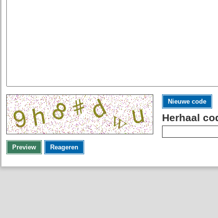
Nieuwe code
Herhaal co
Preview
Reageren