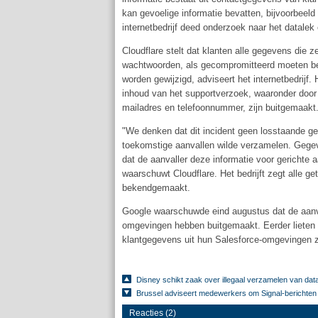
kan gevoelige informatie bevatten, bijvoorbeeld
internetbedrijf deed onderzoek naar het datalek
Cloudflare stelt dat klanten alle gegevens die
wachtwoorden, als gecompromitteerd moeten be
worden gewijzigd, adviseert het internetbedrijf.
inhoud van het supportverzoek, waaronder door 
mailadres en telefoonnummer, zijn buitgemaakt
"We denken dat dit incident geen losstaande ge
toekomstige aanvallen wilde verzamelen. Gegeve
dat de aanvaller deze informatie voor gerichte a
waarschuwt Cloudflare. Het bedrijft zegt alle ge
bekendgemaakt.
Google waarschuwde eind augustus dat de aanva
omgevingen hebben buitgemaakt. Eerder lieten 
klantgegevens uit hun Salesforce-omgevingen zi
Disney schikt zaak over illegaal verzamelen van data
Brussel adviseert medewerkers om Signal-berichten 
Reacties (2)