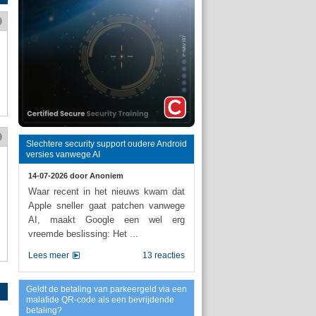
Slechtere security support oudere Android
versies vanwege AI
14-07-2026 door
Anoniem
Waar recent in het nieuws kwam dat
Apple sneller gaat patchen vanwege
AI, maakt Google een wel erg
vreemde beslissing: Het ...
Lees meer
13 reacties
Geldt de betaling van parkeergeld via een
malafide QR-code als een bevrijdende
betaling?