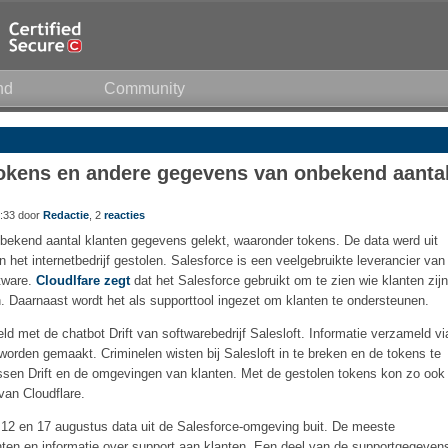
nd
Community
 tokens en andere gegevens van onbekend aanta
:33 door
Redactie
, 2
reacties
nbekend aantal klanten gegevens gelekt, waaronder tokens. De data werd uit
het internetbedrijf gestolen. Salesforce is een veelgebruikte leverancier van
tware.
Cloudlfare zegt
dat het Salesforce gebruikt om te zien wie klanten zijn
n. Daarnaast wordt het als supporttool ingezet om klanten te ondersteunen.
 met de chatbot Drift van softwarebedrijf Salesloft. Informatie verzameld vi
worden gemaakt. Criminelen wisten bij Salesloft in te breken en de tokens te
ussen Drift en de omgevingen van klanten. Met de gestolen tokens kon zo ook
an Cloudflare.
 12 en 17 augustus data uit de Salesforce-omgeving buit. De meeste
nten en informatie over support aan klanten. Een deel van de supportgegeven