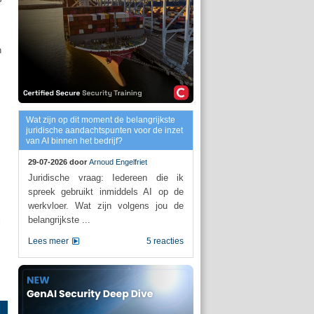
n
Wat zijn op dit moment de belangrijkste
juridische aandachtspunten voor de inzet
van AI binnen het bedrijf?
29-07-2026 door
Arnoud Engelfriet
Juridische vraag: Iedereen die ik
spreek gebruikt inmiddels AI op de
werkvloer. Wat zijn volgens jou de
belangrijkste ...
l
Lees meer
5 reacties