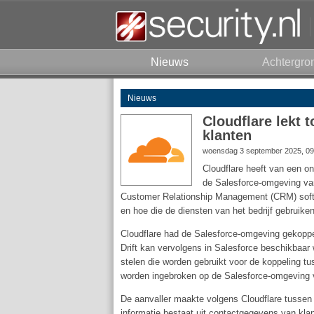
Nieuws
Achtergro
Nieuws
Cloudflare lekt
klanten
woensdag 3 september 2025, 09
Cloudflare heeft van een o
de Salesforce-omgeving van 
Customer Relationship Management (CRM) sof
en hoe die de diensten van het bedrijf gebruike
Cloudflare had de Salesforce-omgeving gekoppeld
Drift kan vervolgens in Salesforce beschikbaar 
stelen die worden gebruikt voor de koppeling t
worden ingebroken op de Salesforce-omgeving v
De aanvaller maakte volgens Cloudflare tussen
informatie bestaat uit contactgegevens van kla