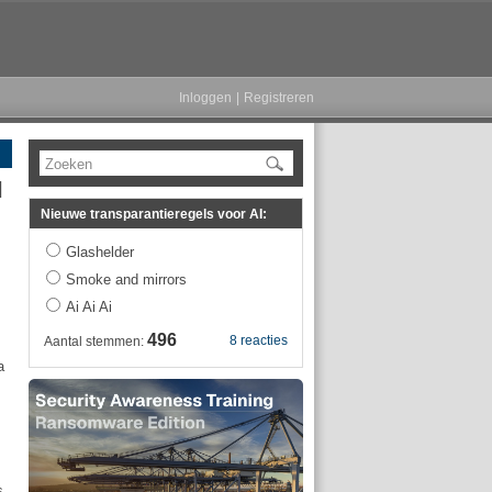
Inloggen
|
Registreren
Zoeken
l
Nieuwe transparantieregels voor AI:
Glashelder
Smoke and mirrors
Ai Ai Ai
496
8 reacties
Aantal stemmen:
a
s