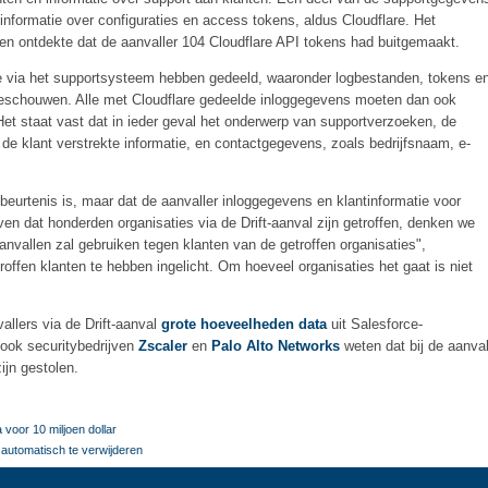
 informatie over configuraties en access tokens, aldus Cloudflare. Het
 en ontdekte dat de aanvaller 104 Cloudflare API tokens had buitgemaakt.
 ze via het supportsysteem hebben gedeeld, waaronder logbestanden, tokens e
schouwen. Alle met Cloudflare gedeelde inloggegevens moeten dan ook
 Het staat vast dat in ieder geval het onderwerp van supportverzoeken, de
de klant verstrekte informatie, en contactgegevens, zoals bedrijfsnaam, e-
.
beurtenis is, maar dat de aanvaller inloggegevens en klantinformatie voor
n dat honderden organisaties via de Drift-aanval zijn getroffen, denken we
anvallen zal gebruiken tegen klanten van de getroffen organisaties",
troffen klanten te hebben ingelicht. Om hoeveel organisaties het gaat is niet
llers via de Drift-aanval
grote hoeveelheden data
uit Salesforce-
ook securitybedrijven
Zscaler
en
Palo Alto Networks
weten dat bij de aanva
jn gestolen.
 voor 10 miljoen dollar
automatisch te verwijderen