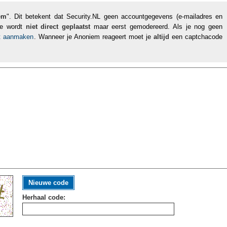
em
". Dit betekent dat Security.NL geen accountgegevens (e-mailadres en
tie wordt
niet direct geplaatst
maar eerst gemodereerd. Als je nog geen
nt aanmaken
. Wanneer je Anoniem reageert moet je
altijd
een captchacode
Nieuwe code
Herhaal code: