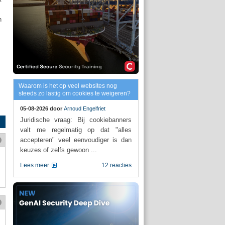
n
Waarom is het op veel websites nog
steeds zo lastig om cookies te weigeren?
05-08-2026 door
Arnoud Engelfriet
Juridische vraag: Bij cookiebanners
valt me regelmatig op dat "alles
accepteren" veel eenvoudiger is dan
keuzes of zelfs gewoon ...
Lees meer
12 reacties