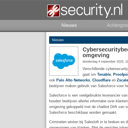
Nieuws
Achtergro
Nieuws
Cybersecuritybed
omgeving
donderdag 4 september 2025, 1
Verschillende cybersecurit
gaat om
Tenable
,
Proofpo
ook
Palo Alto Networks
,
Cloudflare
en
Zscale
bedrijven maken gebruik van Salesforce voor h
Salesforce is een veelgebruikte leverancier 
houden bedrijven allerlei informatie over klante
omgeving gekoppeld met de chatbot Drift van sof
Salesforce beschikbaar worden gemaakt.
Criminelen wisten bij Salesloft in te breken en 
omgevingen van klanten. Met de gestolen token