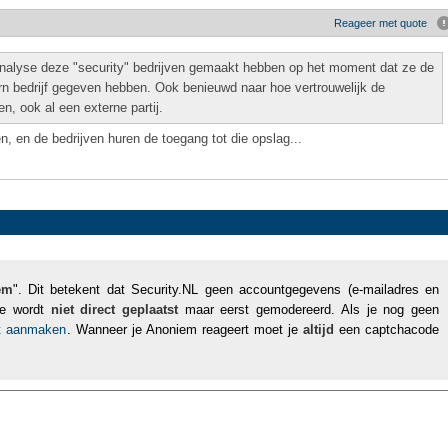
Reageer met quote
analyse deze "security" bedrijven gemaakt hebben op het moment dat ze de
ern bedrijf gegeven hebben. Ook benieuwd naar hoe vertrouwelijk de
en, ook al een externe partij.
n, en de bedrijven huren de toegang tot die opslag...
em
". Dit betekent dat Security.NL geen accountgegevens (e-mailadres en
tie wordt
niet direct geplaatst
maar eerst gemodereerd. Als je nog geen
nt aanmaken
. Wanneer je Anoniem reageert moet je
altijd
een captchacode