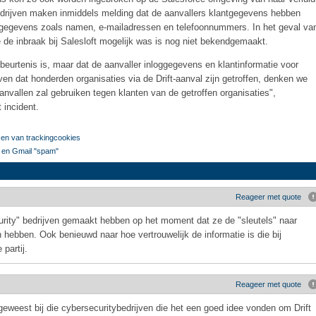
edrijven maken inmiddels melding dat de aanvallers klantgegevens hebben
tgegevens zoals namen, e-mailadressen en telefoonnummers. In het geval va
de inbraak bij Salesloft mogelijk was is nog niet bekendgemaakt.
beurtenis is, maar dat de aanvaller inloggegevens en klantinformatie voor
n dat honderden organisaties via de Drift-aanval zijn getroffen, denken we
anvallen zal gebruiken tegen klanten van de getroffen organisaties",
 incident.
atsen van trackingcookies
s en Gmail "spam"
Reageer met quote
urity" bedrijven gemaakt hebben op het moment dat ze de "sleutels" naar
 hebben. Ook benieuwd naar hoe vertrouwelijk de informatie is die bij
partij.
Reageer met quote
geweest bij die cybersecuritybedrijven die het een goed idee vonden om Drift