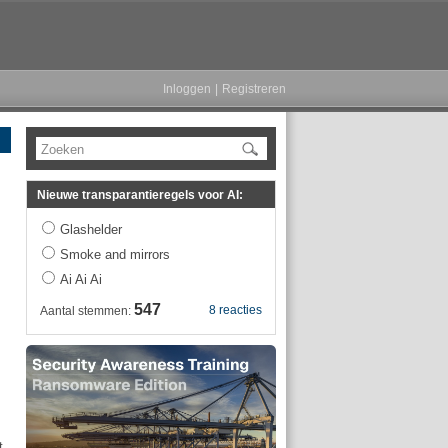
Inloggen
|
Registreren
Zoeken
Nieuwe transparantieregels voor AI:
Glashelder
Smoke and mirrors
Ai Ai Ai
547
8 reacties
Aantal stemmen:
t