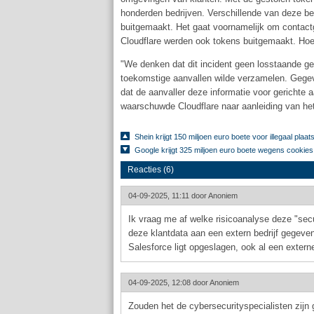
honderden bedrijven. Verschillende van deze b
buitgemaakt. Het gaat voornamelijk om contac
Cloudflare werden ook tokens buitgemaakt. Hoe 
"We denken dat dit incident geen losstaande ge
toekomstige aanvallen wilde verzamelen. Gegeve
dat de aanvaller deze informatie voor gerichte a
waarschuwde Cloudflare naar aanleiding van het
Shein krijgt 150 miljoen euro boete voor illegaal pla
Google krijgt 325 miljoen euro boete wegens cookie
Reacties (6)
04-09-2025, 11:11 door
Anoniem
Ik vraag me af welke risicoanalyse deze "sec
deze klantdata aan een extern bedrijf gegeven
Salesforce ligt opgeslagen, ook al een externe 
04-09-2025, 12:08 door
Anoniem
Zouden het de cybersecurityspecialisten zijn 