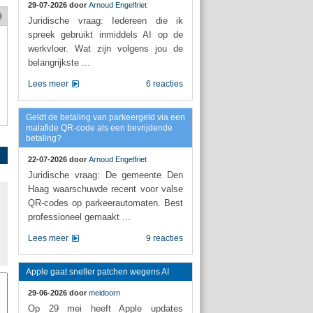
29-07-2026 door
Arnoud Engelfriet
Juridische vraag: Iedereen die ik
spreek gebruikt inmiddels AI op de
werkvloer. Wat zijn volgens jou de
belangrijkste ...
Lees meer
6 reacties
Geldt de betaling van parkeergeld via een
malafide QR-code als een bevrijdende
betaling?
22-07-2026 door
Arnoud Engelfriet
Juridische vraag: De gemeente Den
Haag waarschuwde recent voor valse
QR-codes op parkeerautomaten. Best
professioneel gemaakt ...
Lees meer
9 reacties
Apple gaat sneller patchen wegens AI
29-06-2026 door
meidoorn
Op 29 mei heeft Apple updates