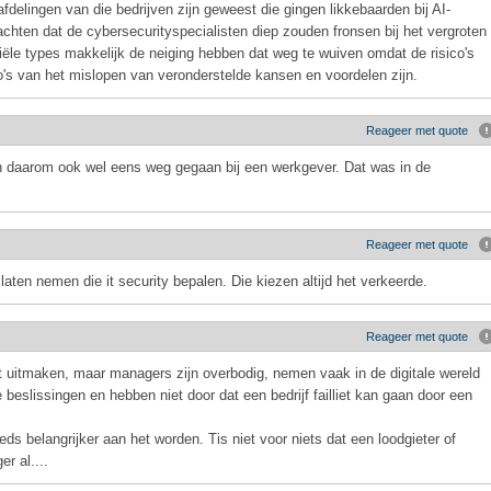
delingen van die bedrijven zijn geweest die gingen likkebaarden bij AI-
chten dat de cybersecurityspecialisten diep zouden fronsen bij het vergroten
le types makkelijk de neiging hebben dat weg te wuiven omdat de risico's
co's van het mislopen van veronderstelde kansen en voordelen zijn.
Reageer met quote
 daarom ook wel eens weg gegaan bij een werkgever. Dat was in de
Reageer met quote
ten nemen die it security bepalen. Die kiezen altijd het verkeerde.
Reageer met quote
 uitmaken, maar managers zijn overbodig, nemen vaak in de digitale wereld
beslissingen en hebben niet door dat een bedrijf failliet kan gaan door een
ds belangrijker aan het worden. Tis niet voor niets dat een loodgieter of
r al....