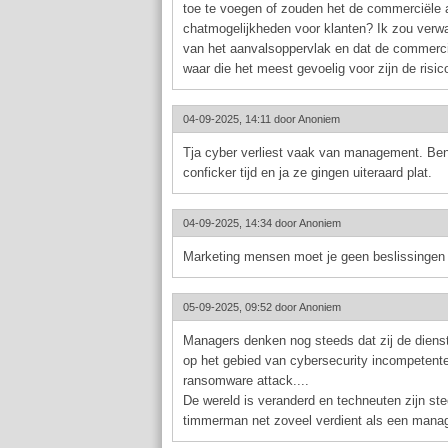
toe te voegen of zouden het de commerciële af
chatmogelijkheden voor klanten? Ik zou verwa
van het aanvalsoppervlak en dat de commercië
waar die het meest gevoelig voor zijn de risi
04-09-2025, 14:11 door
Anoniem
Tja cyber verliest vaak van management. Ben
conficker tijd en ja ze gingen uiteraard plat.
04-09-2025, 14:34 door
Anoniem
Marketing mensen moet je geen beslissingen la
05-09-2025, 09:52 door
Anoniem
Managers denken nog steeds dat zij de dienst
op het gebied van cybersecurity incompetente 
ransomware attack....
De wereld is veranderd en techneuten zijn stee
timmerman net zoveel verdient als een manage