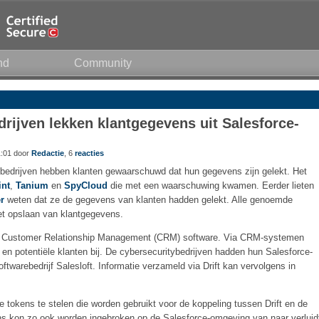
nd
Community
rijven lekken klantgegevens uit Salesforce-
1:01 door
Redactie
, 6
reacties
ybedrijven hebben klanten gewaarschuwd dat hun gegevens zijn gelekt. Het
int
,
Tanium
en
SpyCloud
die met een waarschuwing kwamen. Eerder lieten
r
weten dat ze de gegevens van klanten hadden gelekt. Alle genoemde
et opslaan van klantgegevens.
van Customer Relationship Management (CRM) software. Via CRM-systemen
n en potentiële klanten bij. De cybersecuritybedrijven hadden hun Salesforce-
twarebedrijf Salesloft. Informatie verzameld via Drift kan vervolgens in
de tokens te stelen die worden gebruikt voor de koppeling tussen Drift en de
s kon zo ook worden ingebroken op de Salesforce-omgeving van naar verluid