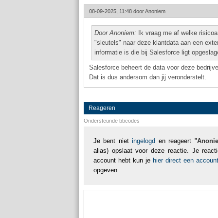
08-09-2025, 11:48 door
Anoniem
Door Anoniem:
Ik vraag me af welke risico
"sleutels" naar deze klantdata aan een ext
informatie is die bij Salesforce ligt opgeslag
Salesforce beheert de data voor deze bedrijve
Dat is dus andersom dan jij veronderstelt.
Reageren
Ondersteunde bbcodes
Je bent niet
ingelogd
en reageert "
Anoni
alias) opslaat voor deze reactie. Je reac
account hebt kun je
hier direct een accou
opgeven.