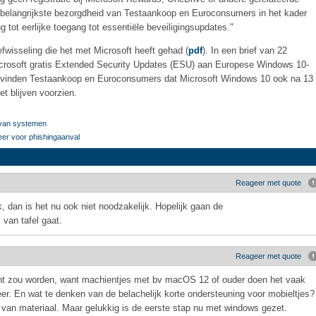
 belangrijkste bezorgdheid van Testaankoop en Euroconsumers in het kader
 tot eerlijke toegang tot essentiële beveiligingsupdates."
fwisseling die het met Microsoft heeft gehad (
pdf
). In een brief van 22
 Microsoft gratis Extended Security Updates (ESU) aan Europese Windows 10-
t vinden Testaankoop en Euroconsumers dat Microsoft Windows 10 ook na 13
t blijven voorzien.
n van systemen
er voor phishingaanval
Reageer met quote
, dan is het nu ook niet noodzakelijk. Hopelijk gaan de
van tafel gaat.
Reageer met quote
licht zou worden, want machientjes met bv macOS 12 of ouder doen het vaak
r. En wat te denken van de belachelijk korte ondersteuning voor mobieltjes?
van materiaal. Maar gelukkig is de eerste stap nu met windows gezet.