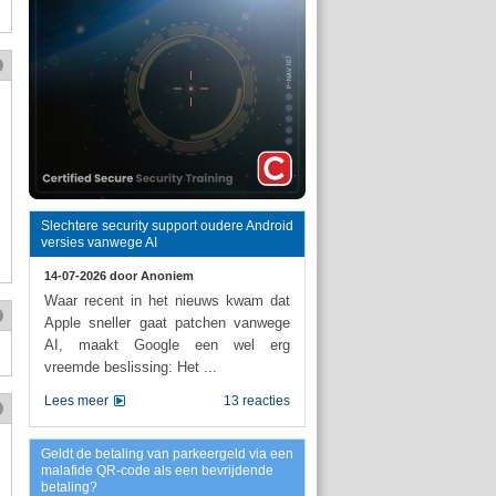
Slechtere security support oudere Android
versies vanwege AI
14-07-2026 door
Anoniem
Waar recent in het nieuws kwam dat
Apple sneller gaat patchen vanwege
AI, maakt Google een wel erg
vreemde beslissing: Het ...
Lees meer
13 reacties
Geldt de betaling van parkeergeld via een
malafide QR-code als een bevrijdende
betaling?