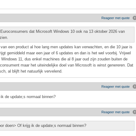
Reageer met quote
 Euroconsumers dat Microsoft Windows 10 ook na 13 oktober 2026 van
zien.
en van een product al hoe lang men updates kan verwachten, en die 10 jaar is
gt gemiddeld maar een jaar of 6 updates en dan is het wel voorbij. Vrijwel
 Windows 11, dus enkel machines die al 8 jaar oud zijn zouden buiten de
e consument maar het uiteindelijke doel van Microsoft is winst genereren. Dat
ch, al blijft het natuurlijk vervelend.
Reageer met quote
g ik de update;s normaal binnen?
Reageer met quote
oor doen> Of krijg ik de update;s normaal binnen?