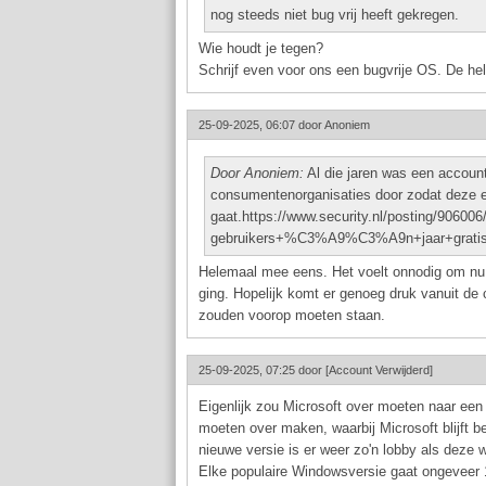
nog steeds niet bug vrij heeft gekregen.
Wie houdt je tegen?
Schrijf even voor ons een bugvrije OS. De hel
25-09-2025, 06:07 door
Anoniem
Door Anoniem:
Al die jaren was een account 
consumentenorganisaties door zodat deze ei
gaat.https://www.security.nl/posting/9060
gebruikers+%C3%A9%C3%A9n+jaar+gratis+be
Helemaal mee eens. Het voelt onnodig om nu in
ging. Hopelijk komt er genoeg druk vanuit de 
zouden voorop moeten staan.
25-09-2025, 07:25 door
[Account Verwijderd]
Eigenlijk zou Microsoft over moeten naar een
moeten over maken, waarbij Microsoft blijft b
nieuwe versie is er weer zo'n lobby als dez
Elke populaire Windowsversie gaat ongeveer 