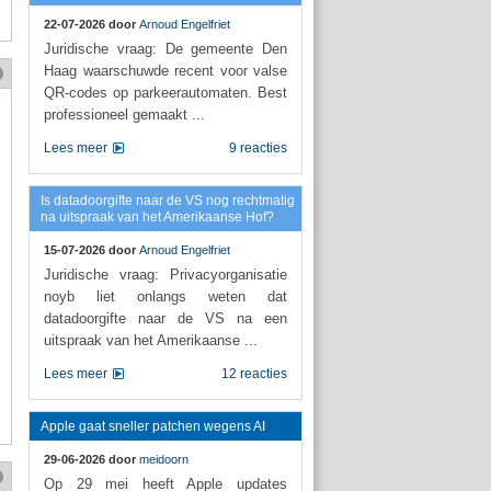
22-07-2026 door
Arnoud Engelfriet
Juridische vraag: De gemeente Den
Haag waarschuwde recent voor valse
QR-codes op parkeerautomaten. Best
professioneel gemaakt ...
Lees meer
9 reacties
Is datadoorgifte naar de VS nog rechtmatig
na uitspraak van het Amerikaanse Hof?
15-07-2026 door
Arnoud Engelfriet
Juridische vraag: Privacyorganisatie
noyb liet onlangs weten dat
datadoorgifte naar de VS na een
uitspraak van het Amerikaanse ...
Lees meer
12 reacties
Apple gaat sneller patchen wegens AI
29-06-2026 door
meidoorn
Op 29 mei heeft Apple updates