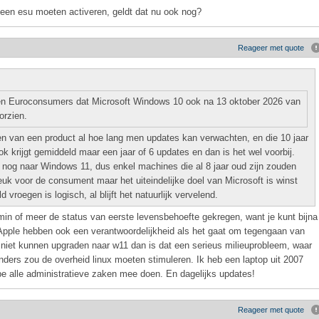
 een esu moeten activeren, geldt dat nu ook nog?
Reageer met quote
en Euroconsumers dat Microsoft Windows 10 ook na 13 oktober 2026 van
orzien.
komen van een product al hoe lang men updates kan verwachten, en die 10 jaar
 krijgt gemiddeld maar een jaar of 6 updates en dan is het wel voorbij.
n nog naar Windows 11, dus enkel machines die al 8 jaar oud zijn zouden
leuk voor de consument maar het uiteindelijke doel van Microsoft is winst
 vroegen is logisch, al blijft het natuurlijk vervelend.
min of meer de status van eerste levensbehoefte gekregen, want je kunt bijna
Apple hebben ook een verantwoordelijkheid als het gaat om tegengaan van
 niet kunnen upgraden naar w11 dan is dat een serieus milieuprobleem, waar
ers zou de overheid linux moeten stimuleren. Ik heb een laptop uit 2007
ipe alle administratieve zaken mee doen. En dagelijks updates!
Reageer met quote