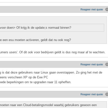
Reageer met quote
 voor doen> Of krijg ik de update;s normaal binnen?
we een esu moeten activeren, geldt dat nu ook nog?
nsumers users'. Of dit ook voor bedrijven geldt is dus nog maar af te wachten.
Reageer met quote
 is dat deze gebruikers naar Linux gaan overstappen. Zo ging het met de
neens verscheen XP op de Eee PC
ouwde beperkingen om te upgraden naar 11 opheffen.
Reageer met quote
 moeten naar een Cloud-betalingsmodel waarbij gebruikers gewoon een