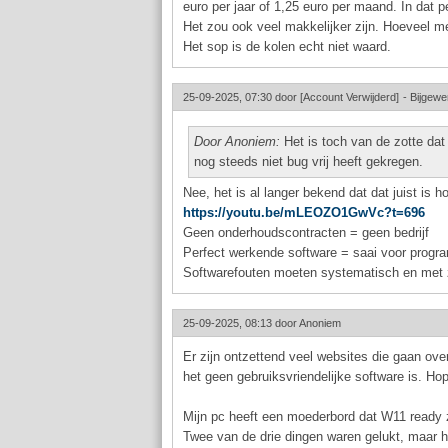
euro per jaar of 1,25 euro per maand. In dat pe
Het zou ook veel makkelijker zijn. Hoeveel 
Het sop is de kolen echt niet waard.
25-09-2025, 07:30 door
[Account Verwijderd]
-
Bijgewe
Door Anoniem:
Het is toch van de zotte dat
nog steeds niet bug vrij heeft gekregen.
Nee, het is al langer bekend dat dat juist is 
https://youtu.be/mLEOZO1GwVc?t=696
Geen onderhoudscontracten = geen bedrijf
Perfect werkende software = saai voor prog
Softwarefouten moeten systematisch en met 
25-09-2025, 08:13 door
Anoniem
Er zijn ontzettend veel websites die gaan ov
het geen gebruiksvriendelijke software is. Ho
Mijn pc heeft een moederbord dat W11 ready zo
Twee van de drie dingen waren gelukt, maar he