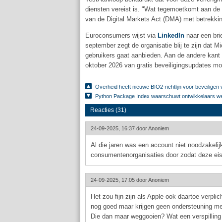
diensten vereist is. "Wat tegemoetkomt aan de
van de Digital Markets Act (DMA) met betrekking
Euroconsumers wijst via
LinkedIn
naar een brie
september zegt de organisatie blij te zijn dat
gebruikers gaat aanbieden. Aan de andere kan
oktober 2026 van gratis beveiligingsupdates moe
Overheid heeft nieuwe BIO2-richtlijn voor beveilige
Python Package Index waarschuwt ontwikkelaars we
Reacties (31)
24-09-2025, 16:37 door
Anoniem
Al die jaren was een account niet noodzakelijk
consumentenorganisaties door zodat deze eis 
24-09-2025, 17:05 door
Anoniem
Het zou fijn zijn als Apple ook daartoe verp
nog goed maar krijgen geen ondersteuning mee
Die dan maar weggooien? Wat een verspilling 