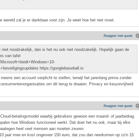
e wereld zal je er dankbaar voor zijn. Je weet hoe het niet moet.
Reageer met quote
niet noodzakelijk, dan is het nu ook niet noodzakelijk. Hopelijk gaan de
s van tafel
06/Microsoft+biedt+Windows+10-
veiligingsupdates https://googlebaseball.io
eens een account verplicht te stellen, terwijl het jarenlang prima zonder
consumentenorganisaties om dit terug te draaien. Privacy en keuzevrijheid
Reageer met quote
 Cloud-betalingsmodel waarbij gebruikers gewoon een maand- of jaarbedrag
epalen hoe Windows functioneel werkt. Dat doet het nu ook, maar bij elke
e waategen heel veel mensen aan moeten zeuren.
10 jaar mee en kost ongeveer 150 euro, dat zou dan neerkomen op zo'n 15