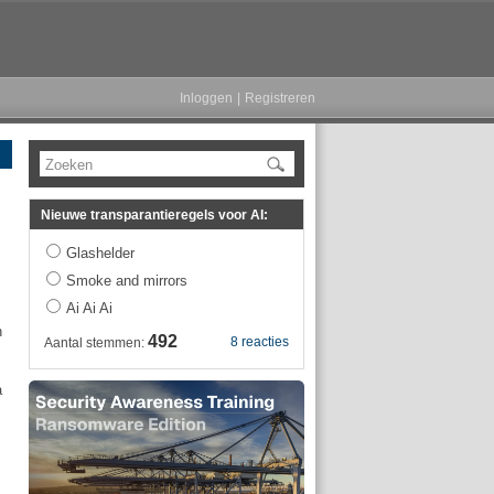
Inloggen
|
Registreren
Zoeken
Nieuwe transparantieregels voor AI:
Glashelder
Smoke and mirrors
Ai Ai Ai
n
492
8 reacties
Aantal stemmen:
a