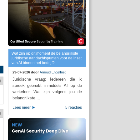
Wat zijn op dit moment de belangrijkste
juridische aandachtspunten voor de inzet
van AI binnen het bedrijf?
29-07-2026 door
Arnoud Engelfriet
Juridische vraag: Iedereen die ik
spreek gebruikt inmiddels AI op de
werkvloer. Wat zijn volgens jou de
belangrijkste ...
Lees meer
5 reacties