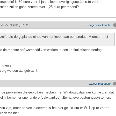
rspectief is 30 euro voor 1 jaar alleen beveiligingsupdates te veel.
mensen zullen gaan zeuren over 1,25 euro per maand?
rkt: 25-09-2025, 07:32
Reageer met quote
 zelfs als de geplande einde van het leven van een product Microsoft het
hoe de meeste softwarebedrijven werken in een kapitalistische setting:
rammeurs
zorg worden aangebracht.
Reageer met quote
er de problemen die gebruikers hebben met Windows, daaraan kun je zien dat
pelijk komen er snel andere (volwaardige) alternatieve besturingssystemen.
u zijn, maar na veel ploeteren is het niet gelukt om er W11 op te zetten.
t derde niet.