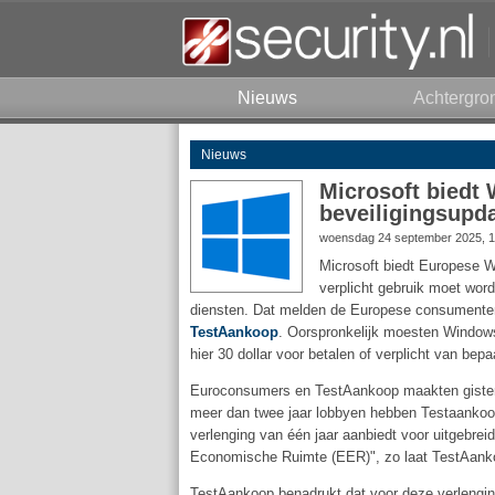
Nieuws
Achtergro
Nieuws
Microsoft biedt 
beveiligingsupd
woensdag 24 september 2025, 1
Microsoft biedt Europese Wi
verplicht gebruik moet wor
diensten. Dat melden de Europese consumente
TestAankoop
. Oorspronkelijk moesten Windows 
hier 30 dollar voor betalen of verplicht van bep
Euroconsumers en TestAankoop maakten gisteren
meer dan twee jaar lobbyen hebben Testaankoop
verlenging van één jaar aanbiedt voor uitgebre
Economische Ruimte (EER)", zo laat TestAanko
TestAankoop benadrukt dat voor deze verlenging