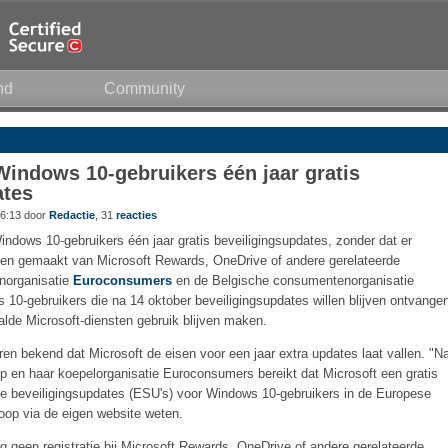
nd
Community
Windows 10-gebruikers één jaar gratis
ates
6:13 door
Redactie
, 31
reacties
ndows 10-gebruikers één jaar gratis beveiligingsupdates, zonder dat er
den gemaakt van Microsoft Rewards, OneDrive of andere gerelateerde
norganisatie
Euroconsumers
en de Belgische consumentenorganisatie
10-gebruikers die na 14 oktober beveiligingsupdates willen blijven ontvange
aalde Microsoft-diensten gebruik blijven maken.
 bekend dat Microsoft de eisen voor een jaar extra updates laat vallen. "N
 en haar koepelorganisatie Euroconsumers bereikt dat Microsoft een gratis
ide beveiligingsupdates (ESU's) voor Windows 10-gebruikers in de Europese
op via de eigen website weten.
 geen registratie bij Microsoft Rewards, OneDrive of andere gerelateerde