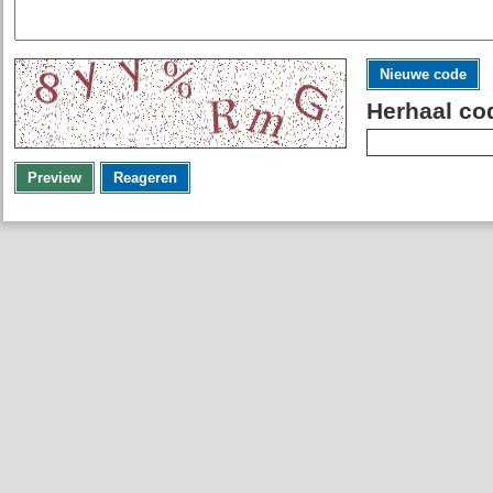
Nieuwe code
Herhaal co
Preview
Reageren