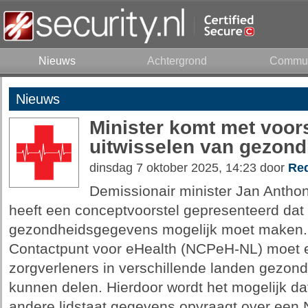
Nieuws
Achtergrond
Commun
Nieuws
Minister komt met voor
uitwisselen van gezon
dinsdag 7 oktober 2025, 14:23 door
Red
Demissionair minister Jan Antho
heeft een conceptvoorstel gepresenteerd dat
gezondheidsgegevens mogelijk moet maken. 
Contactpunt voor eHealth (NCPeH-NL) moet e
zorgverleners in verschillende landen gezon
kunnen delen. Hierdoor wordt het mogelijk da
andere lidstaat gegevens opvraagt over een Ne