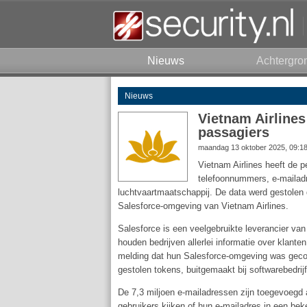
Nieuws
Achtergro
Nieuws
Vietnam Airlines
passagiers
maandag 13 oktober 2025, 09:1
Vietnam Airlines heeft de 
telefoonnummers, e-mailadr
luchtvaartmaatschappij. De data werd gestolen d
Salesforce-omgeving van Vietnam Airlines.
Salesforce is een veelgebruikte leverancier 
houden bedrijven allerlei informatie over klant
melding dat hun Salesforce-omgeving was gecom
gestolen tokens, buitgemaakt bij softwarebedrijf
De 7,3 miljoen e-mailadressen zijn toegevoeg
gebruikers kijken of hun e-mailadres in een b