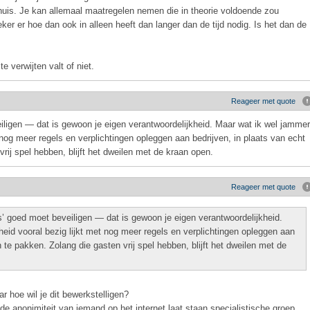
e huis. Je kan allemaal maatregelen nemen die in theorie voldoende zou
ker er hoe dan ook in alleen heeft dan langer dan de tijd nodig. Is het dan de
e verwijten valt of niet.
Reageer met quote
eiligen — dat is gewoon je eigen verantwoordelijkheid. Maar wat ik wel jammer
t nog meer regels en verplichtingen opleggen aan bedrijven, in plaats van echt
rij spel hebben, blijft het dweilen met de kraan open.
Reageer met quote
s’ goed moet beveiligen — dat is gewoon je eigen verantwoordelijkheid.
heid vooral bezig lijkt met nog meer regels en verplichtingen opleggen aan
 te pakken. Zolang die gasten vrij spel hebben, blijft het dweilen met de
r hoe wil je dit bewerkstelligen?
de anonimiteit van iemand op het internet laat staan specialistische groep