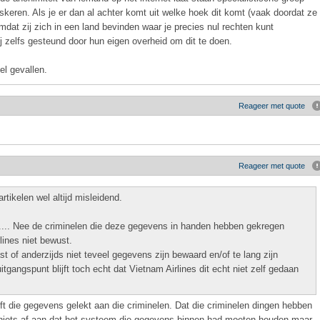
keren. Als je er dan al achter komt uit welke hoek dit komt (vaak doordat ze
dat zij zich in een land bevinden waar je precies nul rechten kunt
j zelfs gesteund door hun eigen overheid om dit te doen.
el gevallen.
Reageer met quote
Reageer met quote
rtikelen wel altijd misleidend.
s.... Nee de criminelen die deze gegevens in handen hebben gekregen
lines niet bewust.
st of anderzijds niet teveel gegevens zijn bewaard en/of te lang zijn
gangspunt blijft toch echt dat Vietnam Airlines dit echt niet zelf gedaan
ft die gegevens gelekt aan die criminelen. Dat die criminelen dingen hebben
niets af aan dat het systeem die gegevens binnen had moeten houden maar