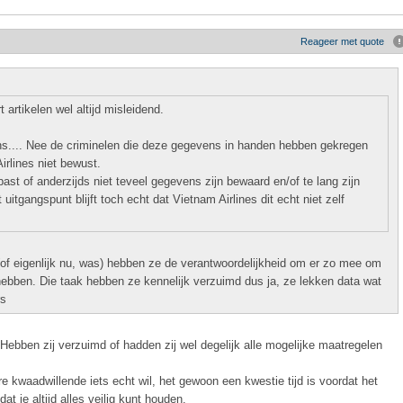
Reageer met quote
 artikelen wel altijd misleidend.
ens.... Nee de criminelen die deze gegevens in handen hebben gekregen
rlines niet bewust.
past of anderzijds niet teveel gegevens zijn bewaard en/of te lang zijn
itgangspunt blijft toch echt dat Vietnam Airlines dit echt niet zelf
(of eigenlijk nu, was) hebben ze de verantwoordelijkheid om er zo mee om
ebben. Die taak hebben ze kennelijk verzuimd dus ja, ze lekken data wat
rs
 Hebben zij verzuimd of hadden zij wel degelijk alle mogelijke maatregelen
e kwaadwillende iets echt wil, het gewoon een kwestie tijd is voordat het
t je altijd alles veilig kunt houden.