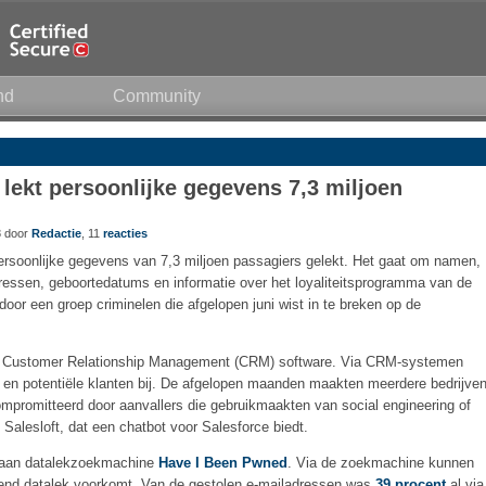
nd
Community
 lekt persoonlijke gegevens 7,3 miljoen
8 door
Redactie
, 11
reacties
persoonlijke gegevens van 7,3 miljoen passagiers gelekt. Het gaat om namen,
essen, geboortedatums en informatie over het loyaliteitsprogramma van de
oor een groep criminelen die afgelopen juni wist in te breken op de
van Customer Relationship Management (CRM) software. Via CRM-systemen
en en potentiële klanten bij. De afgelopen maanden maakten meerdere bedrijve
promitteerd door aanvallers die gebruikmaakten van social engineering of
 Salesloft, dat een chatbot voor Salesforce biedt.
d aan datalekzoekmachine
Have I Been Pwned
. Via de zoekmachine kunnen
ekend datalek voorkomt. Van de gestolen e-mailadressen was
39 procent
al via