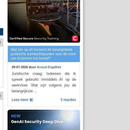
Wat zijn op dit moment de belangrijkste
juridische aandachtspunten voor de inzet
van AI binnen het bedrijf?
29-07-2026 door
Arnoud Engelfriet
Juridische vraag: Iedereen die ik
spreek gebruikt inmiddels AI op de
werkvloer. Wat zijn volgens jou de
belangrijkste ...
Lees meer
5 reacties