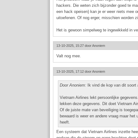
hackers. Die weten zich bijzonder goed te mas
een hack opeisen) kan je er weer niets mee om
uitoefenen. Of nog erger, misschien worden zi
Het is gewoon simpelweg te ingewikkeld in ve
13-10-2025, 15:27 door
Anoniem
Valt nog mee.
13-10-2025, 17:12 door
Anoniem
Door Anoniem:
Ik vind de kop van dit soort a
Vietnam Airlines lekt persoonlijke gegeven
lekken deze gegevens. Dit doet Vietnam Air
Of de juiste mate van beveiliging is toegepa
bewaard is weer en andere vraag maar het uit
heeft.
Een systeem dat Vietnam Airlines inzette hee
gedaan die de stroom op gang brachten doet 