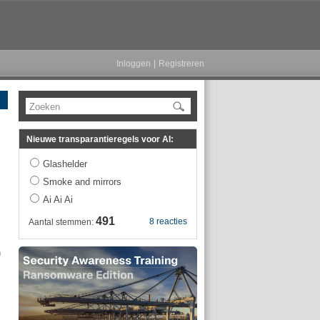
Inloggen
|
Registreren
Zoeken
Nieuwe transparantieregels voor AI:
Glashelder
Smoke and mirrors
Ai Ai Ai
491
8 reacties
Aantal stemmen:
n