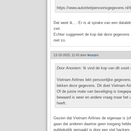
https://www.autoriteitpersoonsgegevens.nl/
Dat weet ik.... Er is al sprake van een data
ziet.
Echter suggereert de kop dat deze gegevens ver
niet zo.
13-10-2025, 11:43 door
linuxpro
Door Anoniem:
Ik vind de kop van dit soort a
Vietnam Airlines lekt persoonlijke gegeven
lekken deze gegevens. Dit doet Vietnam Air
Of de juiste mate van beveiliging is toegepa
bewaard is weer en andere vraag maar het uit
heeft.
Gezien dat Vietnam Airlines de eigenaar is (o
gaan dat anderen daartoe geen toegang hebbe
publiekelijk gemaakt is door een stel hackers