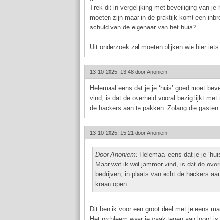
Trek dit in vergelijking met beveiliging van j
moeten zijn maar in de praktijk komt een inbre
schuld van de eigenaar van het huis?
Uit onderzoek zal moeten blijken wie hier iets t
13-10-2025, 13:48 door
Anoniem
Helemaal eens dat je je ‘huis’ goed moet bev
vind, is dat de overheid vooral bezig lijkt me
de hackers aan te pakken. Zolang die gasten v
13-10-2025, 15:21 door
Anoniem
Door Anoniem:
Helemaal eens dat je je ‘hui
Maar wat ik wel jammer vind, is dat de over
bedrijven, in plaats van echt de hackers aan
kraan open.
Dit ben ik voor een groot deel met je eens maa
Het probleem waar je vaak tegen aan loopt is 