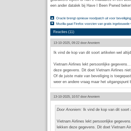
een ander datalek bij Have I Been Pwned beke
Oracle brengt opnieuw noodpatch uit voor beveiliging
Mozilla gaat Firefox voorzien van gratis ingebouwde 
Reacties (11)
13-10-2025, 09:22 door
Anoniem
Ik vind de kop van dit soort artikelen wel altij
Vietnam Airlines lekt persoonlijke gegevens.
deze gegevens. Dit doet Vietnam Airlines nie
Of de juiste mate van beveiliging is toegepast
weer en andere vraag maar het uitgangspunt bli
13-10-2025, 10:57 door
Anoniem
Door Anoniem:
Ik vind de kop van dit soort a
Vietnam Airlines lekt persoonlijke gegeven
lekken deze gegevens. Dit doet Vietnam Air