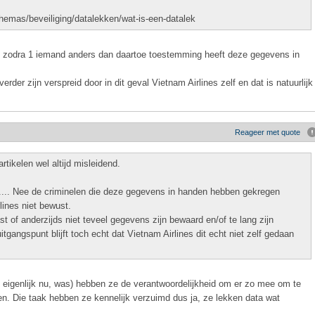
themas/beveiliging/datalekken/wat-is-een-datalek
lek zodra 1 iemand anders dan daartoe toestemming heeft deze gegevens in
der zijn verspreid door in dit geval Vietnam Airlines zelf en dat is natuurlijk
Reageer met quote
rtikelen wel altijd misleidend.
s.... Nee de criminelen die deze gegevens in handen hebben gekregen
lines niet bewust.
st of anderzijds niet teveel gegevens zijn bewaard en/of te lang zijn
gangspunt blijft toch echt dat Vietnam Airlines dit echt niet zelf gedaan
f eigenlijk nu, was) hebben ze de verantwoordelijkheid om er zo mee om te
n. Die taak hebben ze kennelijk verzuimd dus ja, ze lekken data wat