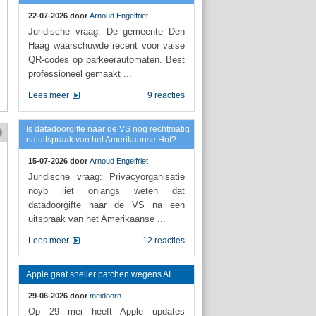
22-07-2026 door
Arnoud Engelfriet
Juridische vraag: De gemeente Den
Haag waarschuwde recent voor valse
QR-codes op parkeerautomaten. Best
professioneel gemaakt ...
Lees meer
9 reacties
Is datadoorgifte naar de VS nog rechtmatig
na uitspraak van het Amerikaanse Hof?
15-07-2026 door
Arnoud Engelfriet
Juridische vraag: Privacyorganisatie
noyb liet onlangs weten dat
datadoorgifte naar de VS na een
uitspraak van het Amerikaanse ...
Lees meer
12 reacties
Apple gaat sneller patchen wegens AI
29-06-2026 door
meidoorn
Op 29 mei heeft Apple updates