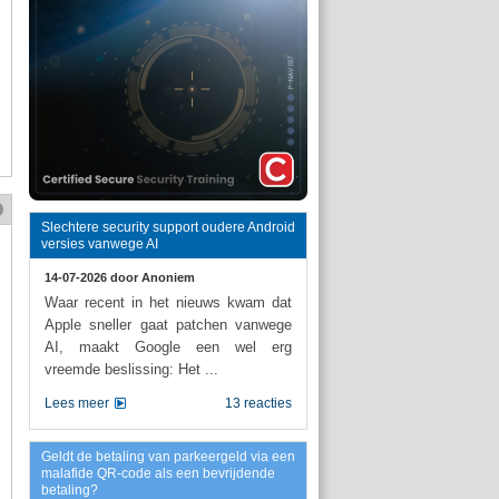
Slechtere security support oudere Android
versies vanwege AI
14-07-2026 door
Anoniem
Waar recent in het nieuws kwam dat
Apple sneller gaat patchen vanwege
AI, maakt Google een wel erg
vreemde beslissing: Het ...
Lees meer
13 reacties
Geldt de betaling van parkeergeld via een
malafide QR-code als een bevrijdende
betaling?