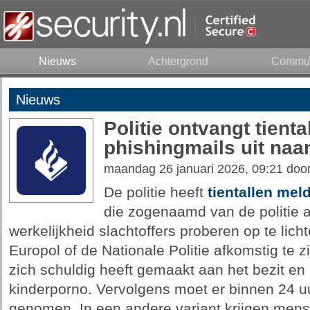
Nieuws
Achtergrond
Commun
Nieuws
Politie ontvangt tient
phishingmails uit naa
maandag 26 januari 2026, 09:21 doo
De politie heeft
tientallen mel
die zogenaamd van de politie a
werkelijkheid slachtoffers proberen op te lic
Europol of de Nationale Politie afkomstig te z
zich schuldig heeft gemaakt aan het bezit en
kinderporno. Vervolgens moet er binnen 24 u
genomen. In een andere variant krijgen men