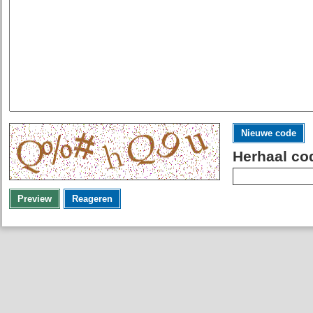
Nieuwe code
Herhaal co
Preview
Reageren