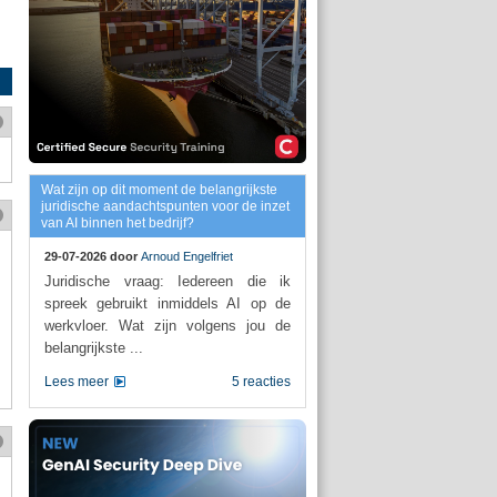
Wat zijn op dit moment de belangrijkste
juridische aandachtspunten voor de inzet
van AI binnen het bedrijf?
29-07-2026 door
Arnoud Engelfriet
Juridische vraag: Iedereen die ik
spreek gebruikt inmiddels AI op de
werkvloer. Wat zijn volgens jou de
belangrijkste ...
Lees meer
5 reacties