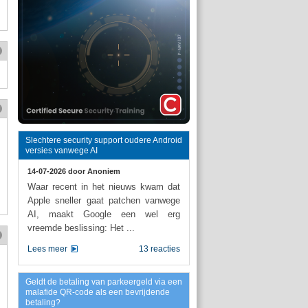
Slechtere security support oudere Android
versies vanwege AI
14-07-2026 door
Anoniem
Waar recent in het nieuws kwam dat
Apple sneller gaat patchen vanwege
AI, maakt Google een wel erg
vreemde beslissing: Het ...
Lees meer
13 reacties
Geldt de betaling van parkeergeld via een
malafide QR-code als een bevrijdende
betaling?