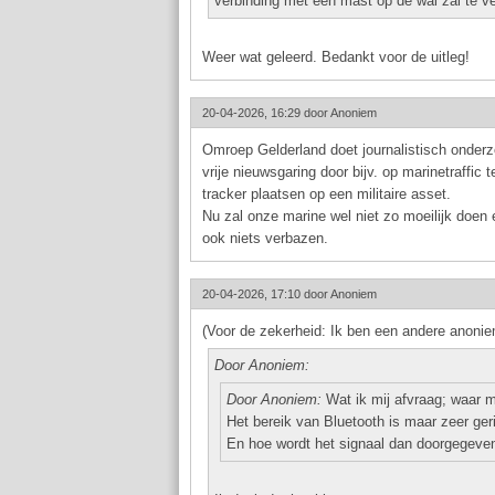
verbinding met een mast op de wal zal te ver
Weer wat geleerd. Bedankt voor de uitleg!
20-04-2026, 16:29 door
Anoniem
Omroep Gelderland doet journalistisch onderzo
vrije nieuwsgaring door bijv. op marinetraffic
tracker plaatsen op een militaire asset.
Nu zal onze marine wel niet zo moeilijk doen
ook niets verbazen.
20-04-2026, 17:10 door
Anoniem
(Voor de zekerheid: Ik ben een andere anonie
Door Anoniem:
Door Anoniem:
Wat ik mij afvraag; waar m
Het bereik van Bluetooth is maar zeer ger
En hoe wordt het signaal dan doorgegeve