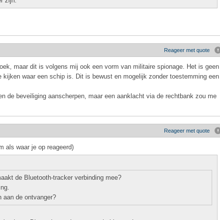
 zijn.
Reageer met quote
ek, maar dit is volgens mij ook een vorm van militaire spionage. Het is geen
 te kijken waar een schip is. Dit is bewust en mogelijk zonder toestemming een
 en de beveiliging aanscherpen, maar een aanklacht via de rechtbank zou me
Reageer met quote
m als waar je op reageerd)
aakt de Bluetooth-tracker verbinding mee?
ing.
n aan de ontvanger?