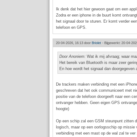
Ik denk dat het hier gewoon gaat om een appl
Zodra er een iphone in de buurt komt ontvang
het signaal door te sturen. Er komt verder ee
telefoon en GPS.
20-04-2026, 16:13 door
Briolet
-
Bijgewerkt: 20-04-202
Door Anoniem:
Wat ik mij afvraag; waar ma
Het bereik van Bluetooth is maar zeer gerin
En hoe wordt het signaal dan doorgegeven 
De trackers maken verbinding met een iPhone 
geschreven dat het ook communiceert met nie
positie van de telefoon doorgeeft naar een c
ontvanger hebben. Geen eigen GPS ontvanger 
hoogte)
Op een schip zal een GSM steunpunt zitten die 
logisch, maar op een oorlogsschip op missie v
verbinding met een mast op de wal zal te ver z