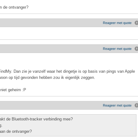
n de ontvanger?
Reageer met quote
Reageer met quote
FindMy. Dan zie je vanzelf waar het dingetje is op basis van pings van Apple
oon op tijd gevonden hebben zou ik eigenlijk zeggen.
 niet geheim :P
Reageer met quote
akt de Bluetooth-tracker verbinding mee?
g.
aan de ontvanger?