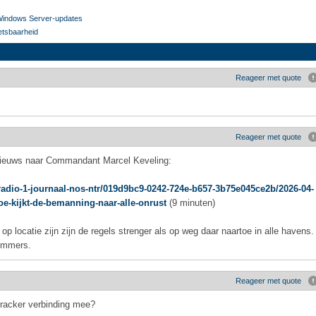
Windows Server-updates
etsbaarheid
Reageer met quote
Reageer met quote
 nieuws naar Commandant Marcel Keveling:
adio-1-journaal-nos-ntr/019d9bc9-0242-724e-b657-3b75e045ce2b/2026-04-
hoe-kijkt-de-bemanning-naar-alle-onrust
(9 minuten)
op locatie zijn zijn de regels strenger als op weg daar naartoe in alle havens.
immers.
Reageer met quote
tracker verbinding mee?