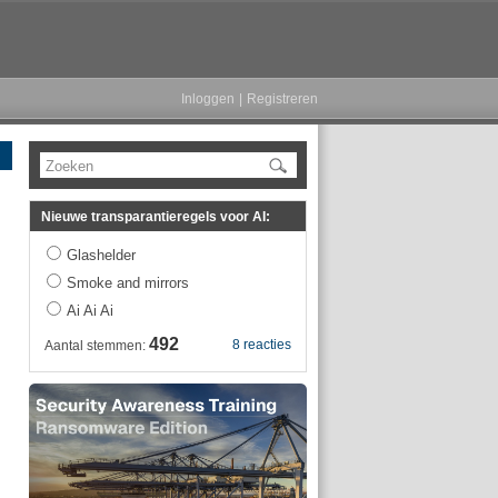
Inloggen
|
Registreren
Zoeken
Nieuwe transparantieregels voor AI:
Glashelder
Smoke and mirrors
Ai Ai Ai
492
8 reacties
Aantal stemmen: