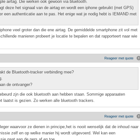
ple airtag. Die werken ook gewoon via bluetooth.
ngt deze het signaal van de airtag en wordt een iphone gebruikt (met GPS)
er een authenticatie aan te pas. Het enige wat je nodig hebt is IEMAND met
) iphone veel groter dan die ene airtag. De gemiddelde smartphone zit vol met
hillende manieren probeert je locatie te bepalen en dat rapporteert naar wie
Reageer met quote
akt de Bluetooth-tracker verbinding mee?
g.
aan de ontvanger?
s gebeurd zjn die ook bluetooth aan hebben staan. Sommige apparaaten
t laatst is gezien. Zo werken alle bluetooth trackers.
Reageer met quote
leger waarvoor ze dienen in principe,het is nooit wenselijk dat de inhoud naar
missie zelf en op welke manier hij wordt uitgevoerd. Wel kan een
ie gaat aan de pers af en toe.