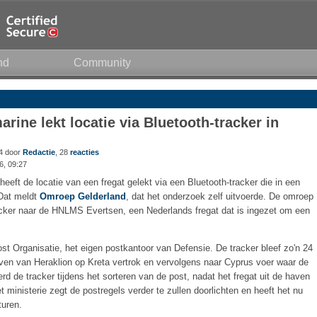
nd
Community
rine lekt locatie via Bluetooth-tracker in
14 door
Redactie
, 28
reacties
6, 09:27
eeft de locatie van een fregat gelekt via een Bluetooth-tracker die in een
 Dat meldt
Omroep Gelderland
, dat het onderzoek zelf uitvoerde. De omroep
acker naar de HNLMS Evertsen, een Nederlands fregat dat is ingezet om een
ost Organisatie, het eigen postkantoor van Defensie. De tracker bleef zo'n 24
haven van Heraklion op Kreta vertrok en vervolgens naar Cyprus voer waar de
erd de tracker tijdens het sorteren van de post, nadat het fregat uit de haven
ministerie zegt de postregels verder te zullen doorlichten en heeft het nu
turen.