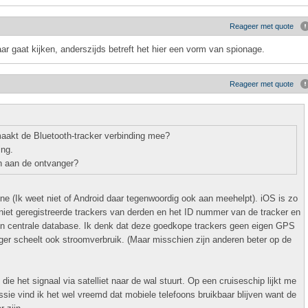
Reageer met quote
ar gaat kijken, anderszijds betreft het hier een vorm van spionage.
Reageer met quote
aakt de Bluetooth-tracker verbinding mee?
ing.
n aan de ontvanger?
e (Ik weet niet of Android daar tegenwoordig ook aan meehelpt). iOS is zo
iet geregistreerde trackers van derden en het ID nummer van de tracker en
een centrale database. Ik denk dat deze goedkope trackers geen eigen GPS
r scheelt ook stroomverbruik. (Maar misschien zijn anderen beter op de
e het signaal via satelliet naar de wal stuurt. Op een cruiseschip lijkt me
ssie vind ik het wel vreemd dat mobiele telefoons bruikbaar blijven want de