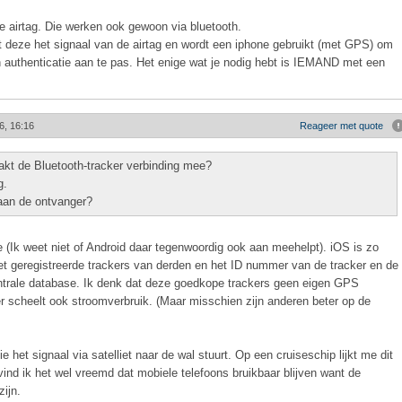
e airtag. Die werken ook gewoon via bluetooth.
t deze het signaal van de airtag en wordt een iphone gebruikt (met GPS) om
n authenticatie aan te pas. Het enige wat je nodig hebt is IEMAND met een
6, 16:16
Reageer met quote
akt de Bluetooth-tracker verbinding mee?
g.
aan de ontvanger?
(Ik weet niet of Android daar tegenwoordig ook aan meehelpt). iOS is zo
t geregistreerde trackers van derden en het ID nummer van de tracker en de
entrale database. Ik denk dat deze goedkope trackers geen eigen GPS
scheelt ook stroomverbruik. (Maar misschien zijn anderen beter op de
het signaal via satelliet naar de wal stuurt. Op een cruiseschip lijkt me dit
ind ik het wel vreemd dat mobiele telefoons bruikbaar blijven want de
ijn.