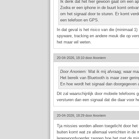
Ik denk dat het hier gewoon gaat om een ap
Zodra er een iphone in de buurt komt ontva
om het signaal door te sturen. Er komt verd
een telefoon en GPS.
In dat geval is het risico van die (minimaal 1
spyware, tracking en andere meuk die op versc
het maar wil weten.
20-04-2026, 18:10 door
Anoniem
Door Anoniem:
Wat ik mij afvraag; waar ma
Het bereik van Bluetooth is maar zeer gerin
En hoe wordt het signaal dan doorgegeven 
Dit zal waarschijnlijk door mobiele telefoon
versturen dan een signaal dat die daar voor he
20-04-2026, 18:29 door
Anoniem
Tja missies worden alleen toegelicht door het 
buiten komt wat ze allemaal verrichten in de 
legerwoordvoerder zeggen hoe het met de miss