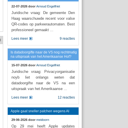
22-07-2026 door
Arnoud Engelfriet
Juridische vraag: De gemeente Den
Haag waarschuwde recent voor valse
QR-codes op parkeerautomaten. Best
professioneel gemaakt ...
Lees meer
9 reacties
Is datadoorgifte naar de VS nog rechtmatig
na uitspraak van het Amerikaanse Hof?
15-07-2026 door
Arnoud Engelfriet
Juridische vraag: Privacyorganisatie
noyb liet onlangs weten dat
datadoorgifte naar de VS na een
uitspraak van het Amerikaanse ...
Lees meer
12 reacties
Apple gaat sneller patchen wegens AI
29-06-2026 door
meidoorn
Op 29 mei heeft Apple updates