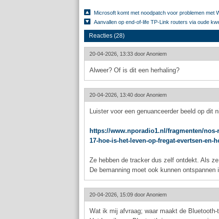
Microsoft komt met noodpatch voor problemen met 
Aanvallen op end-of-life TP-Link routers via oude kw
Reacties (28)
20-04-2026, 13:33 door
Anoniem
Alweer? Of is dit een herhaling?
20-04-2026, 13:40 door
Anoniem
Luister voor een genuanceerder beeld op dit
https://www.nporadio1.nl/fragmenten/nos-r
17-hoe-is-het-leven-op-fregat-evertsen-en-
Ze hebben de tracker dus zelf ontdekt. Als ze 
De bemanning moet ook kunnen ontspannen 
20-04-2026, 15:09 door
Anoniem
Wat ik mij afvraag; waar maakt de Bluetooth-